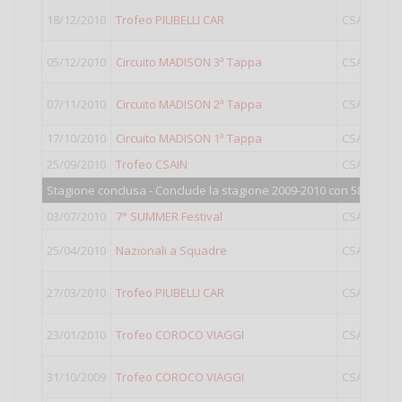
18/12/2010
Trofeo PIUBELLI CAR
CSAIN
05/12/2010
Circuito MADISON 3ª Tappa
CSAIN
07/11/2010
Circuito MADISON 2ª Tappa
CSAIN
17/10/2010
Circuito MADISON 1ª Tappa
CSAIN
25/09/2010
Trofeo CSAIN
CSAIN
O
Stagione conclusa - Conclude la stagione 2009-2010 con 580 punti
03/07/2010
7° SUMMER Festival
CSAIN
O
25/04/2010
Nazionali a Squadre
CSAIN
27/03/2010
Trofeo PIUBELLI CAR
CSAIN
23/01/2010
Trofeo COROCO VIAGGI
CSAIN
31/10/2009
Trofeo COROCO VIAGGI
CSAIN