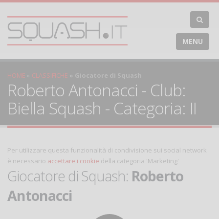
MENU
HOME
CLASSIFICHE
Giocatore di Squash
Roberto Antonacci - Club:
Biella Squash - Categoria: II
Per utilizzare questa funzionalità di condivisione sui social network
è necessario
accettare i cookie
della categoria 'Marketing'
Giocatore di Squash:
Roberto
Antonacci