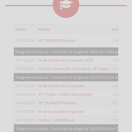
Data
Nome
Ente
C
27/06/2026
20° SUMMER Festival
CSAIN
O
Stagione conclusa - Conclude la stagione 2025 con 1462 punti.
23/11/2025
Finali Nazionali a Squadre 2025
CSAIN
Sq
21/06/2025
Circuito Nazionale a Squadre - 4ª Tappa
CSAIN
Sq
Stagione conclusa - Conclude la stagione 2023-2024 con 1449 punt
24/11/2024
Finali Nazionali a Squadre
CSAIN
Sq
05/10/2024
21° Trofeo CSAIN Città di Biella
CSAIN
O
29/06/2024
19° SUMMER Festival
CSAIN
O
26/11/2023
Finali Nazionali a Squadre
CSAIN
Sq
14/10/2023
Trofeo CSAIN BIELLA
CSAIN
O
Stagione conclusa - Conclude la stagione 2022-2023 con 1312 punt