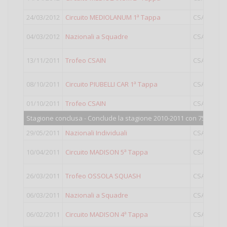
24/03/2012
Circuito MEDIOLANUM 1ª Tappa
CSAIN
04/03/2012
Nazionali a Squadre
CSAIN
13/11/2011
Trofeo CSAIN
CSAIN
08/10/2011
Circuito PIUBELLI CAR 1ª Tappa
CSAIN
01/10/2011
Trofeo CSAIN
CSAIN
O
Stagione conclusa - Conclude la stagione 2010-2011 con 750 punti
29/05/2011
Nazionali Individuali
CSAIN
10/04/2011
Circuito MADISON 5ª Tappa
CSAIN
26/03/2011
Trofeo OSSOLA SQUASH
CSAIN
06/03/2011
Nazionali a Squadre
CSAIN
06/02/2011
Circuito MADISON 4ª Tappa
CSAIN