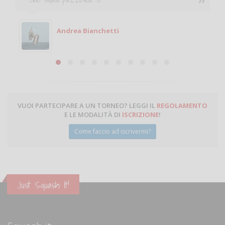
giocare. Se sei in zona e puoi giocare fammi sapere.
Michele
Michele Miglionico
VUOI PARTECIPARE A UN TORNEO? LEGGI IL
REGOLAMENTO
E LE MODALITÀ DI
ISCRIZIONE
!
Come faccio ad iscrivermi?
Just Squash It!