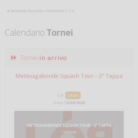
Mondiale Maschile e Femminile P.S.A.
Calendario
Tornei
Tornei
in arrivo
Metevagabonde Squash Tour - 2ª Tappa
Ci
Cat:
Open
Data:
12/09/2026
METEVAGABONDE SQUASH TOUR - 2ª TAPPA
12/09/2026