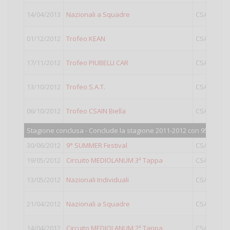
14/04/2013
Nazionali a Squadre
CSAIN
01/12/2012
Trofeo KEAN
CSAIN
17/11/2012
Trofeo PIUBELLI CAR
CSAIN
13/10/2012
Trofeo S.A.T.
CSAIN
06/10/2012
Trofeo CSAIN Biella
CSAIN
O
Stagione conclusa - Conclude la stagione 2011-2012 con 958 punti
30/06/2012
9° SUMMER Festival
CSAIN
O
19/05/2012
Circuito MEDIOLANUM 3ª Tappa
CSAIN
13/05/2012
Nazionali Individuali
CSAIN
21/04/2012
Nazionali a Squadre
CSAIN
G
14/04/2012
Circuito MEDIOLANUM 2ª Tappa
CSAIN