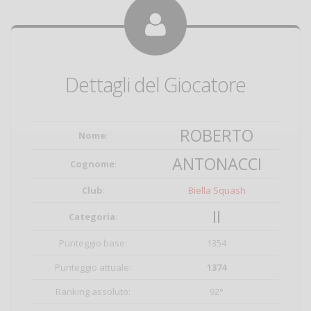
Dettagli del Giocatore
ROBERTO
Nome
:
ANTONACCI
Cognome
:
Club
:
Biella Squash
II
Categoria
:
Punteggio base:
1354
Punteggio attuale:
1374
Ranking assoluto:
92°