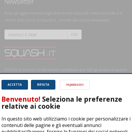
Newsletter
Ricevi gli aggiornamenti sugli ultimi eventi nazionali e internazionali, e le
offerte dello Store di Squash.it... Iscriviti alla nostra Newsletter!
OK!
SQUASH.it: Il punto di riferimento quotidiano per tutti gli amanti di questo
magnifico sport.
Leggi
ACCETTA
RIFIUTA
Impostazioni
Benvenuto!
Seleziona le preferenze
relative ai cookie
ASD Let's Sport - Via T. Olivelli 3, 25014 Castenedolo (BS) - P. Iva:
In questo sito web utilizziamo i cookie per personalizzare i
04278030988
contenuti delle pagine e gli eventuali annunci
© Copyright 2015 | All Rights Reserved - Powered by
DynDevice
pubblicitari/banner, fornire le funzioni dei social network