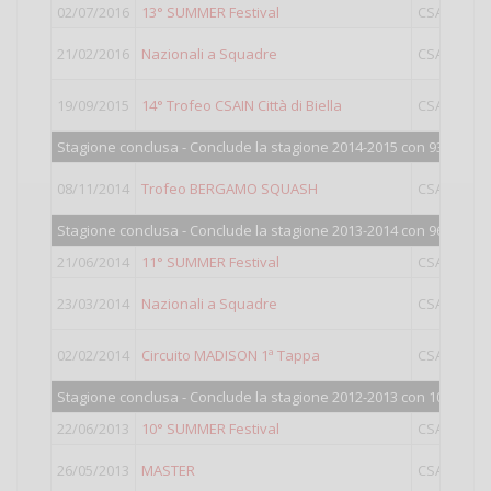
02/07/2016
13° SUMMER Festival
CSAIN
O
21/02/2016
Nazionali a Squadre
CSAIN
19/09/2015
14° Trofeo CSAIN Città di Biella
CSAIN
O
Stagione conclusa - Conclude la stagione 2014-2015 con 930 punti
08/11/2014
Trofeo BERGAMO SQUASH
CSAIN
Stagione conclusa - Conclude la stagione 2013-2014 con 967 punti
21/06/2014
11° SUMMER Festival
CSAIN
O
23/03/2014
Nazionali a Squadre
CSAIN
02/02/2014
Circuito MADISON 1ª Tappa
CSAIN
Stagione conclusa - Conclude la stagione 2012-2013 con 1055 punt
22/06/2013
10° SUMMER Festival
CSAIN
O
26/05/2013
MASTER
CSAIN