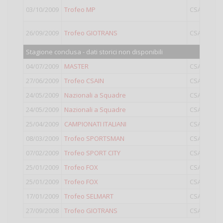
03/10/2009
Trofeo MP
CSAIN
26/09/2009
Trofeo GIOTRANS
CSAIN
O
Stagione conclusa - dati storici non disponibili
04/07/2009
MASTER
CSAIN
L
27/06/2009
Trofeo CSAIN
CSAIN
O
24/05/2009
Nazionali a Squadre
CSAIN
24/05/2009
Nazionali a Squadre
CSAIN
L
25/04/2009
CAMPIONATI ITALIANI
CSAIN
L
08/03/2009
Trofeo SPORTSMAN
CSAIN
07/02/2009
Trofeo SPORT CITY
CSAIN
25/01/2009
Trofeo FOX
CSAIN
25/01/2009
Trofeo FOX
CSAIN
L
17/01/2009
Trofeo SELMART
CSAIN
L
27/09/2008
Trofeo GIOTRANS
CSAIN
O