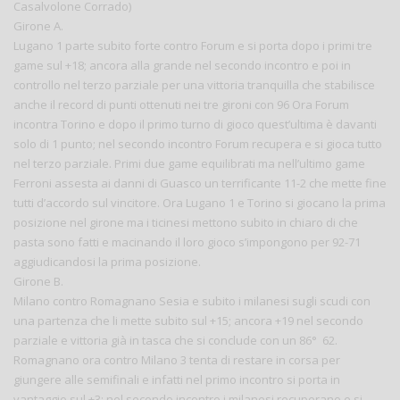
Casalvolone Corrado)
Girone A.
Lugano 1 parte subito forte contro Forum e si porta dopo i primi tre
game sul +18; ancora alla grande nel secondo incontro e poi in
controllo nel terzo parziale per una vittoria tranquilla che stabilisce
anche il record di punti ottenuti nei tre gironi con 96 Ora Forum
incontra Torino e dopo il primo turno di gioco quest’ultima è davanti
solo di 1 punto; nel secondo incontro Forum recupera e si gioca tutto
nel terzo parziale. Primi due game equilibrati ma nell’ultimo game
Ferroni assesta ai danni di Guasco un terrificante 11-2 che mette fine
tutti d’accordo sul vincitore. Ora Lugano 1 e Torino si giocano la prima
posizione nel girone ma i ticinesi mettono subito in chiaro di che
pasta sono fatti e macinando il loro gioco s’impongono per 92-71
aggiudicandosi la prima posizione.
Girone B.
Milano contro Romagnano Sesia e subito i milanesi sugli scudi con
una partenza che li mette subito sul +15; ancora +19 nel secondo
parziale e vittoria già in tasca che si conclude con un 86° 62.
Romagnano ora contro Milano 3 tenta di restare in corsa per
giungere alle semifinali e infatti nel primo incontro si porta in
vantaggio sul +3; nel secondo incontro i milanesi recuperano e si