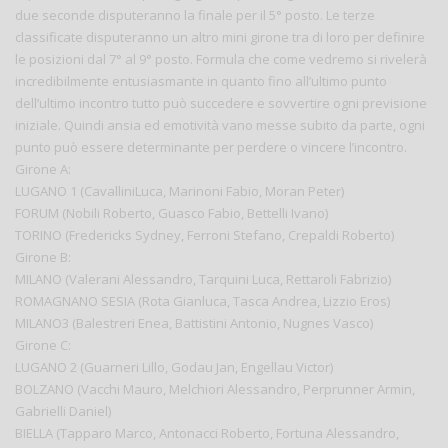
due seconde disputeranno la finale per il 5° posto. Le terze
classificate disputeranno un altro mini girone tra di loro per definire
le posizioni dal 7° al 9° posto. Formula che come vedremo si rivelerà
incredibilmente entusiasmante in quanto fino all’ultimo punto
dell’ultimo incontro tutto può succedere e sovvertire ogni previsione
iniziale. Quindi ansia ed emotività vano messe subito da parte, ogni
punto può essere determinante per perdere o vincere l’incontro.
Girone A:
LUGANO 1 (CavalliniLuca, Marinoni Fabio, Moran Peter)
FORUM (Nobili Roberto, Guasco Fabio, Bettelli Ivano)
TORINO (Fredericks Sydney, Ferroni Stefano, Crepaldi Roberto)
Girone B:
MILANO (Valerani Alessandro, Tarquini Luca, Rettaroli Fabrizio)
ROMAGNANO SESIA (Rota Gianluca, Tasca Andrea, Lizzio Eros)
MILANO3 (Balestreri Enea, Battistini Antonio, Nugnes Vasco)
Girone C:
LUGANO 2 (Guarneri Lillo, Godau Jan, Engellau Victor)
BOLZANO (Vacchi Mauro, Melchiori Alessandro, Perprunner Armin,
Gabrielli Daniel)
BIELLA (Tapparo Marco, Antonacci Roberto, Fortuna Alessandro,