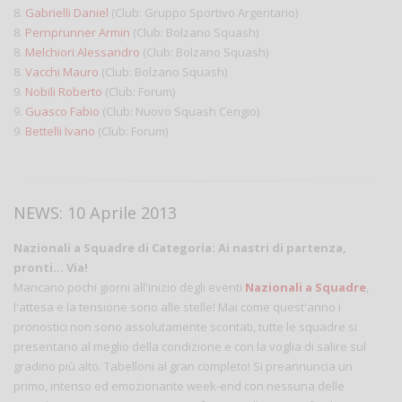
8.
Gabrielli Daniel
(Club: Gruppo Sportivo Argentario)
8.
Pernprunner Armin
(Club: Bolzano Squash)
8.
Melchiori Alessandro
(Club: Bolzano Squash)
8.
Vacchi Mauro
(Club: Bolzano Squash)
9.
Nobili Roberto
(Club: Forum)
9.
Guasco Fabio
(Club: Nuovo Squash Cengio)
9.
Bettelli Ivano
(Club: Forum)
NEWS: 10 Aprile 2013
Nazionali a Squadre di Categoria: Ai nastri di partenza,
pronti... Via!
Mancano pochi giorni all'inizio degli eventi
Nazionali a Squadre
,
l'attesa e la tensione sono alle stelle! Mai come quest'anno i
pronostici non sono assolutamente scontati, tutte le squadre si
presentano al meglio della condizione e con la voglia di salire sul
gradino più alto. Tabelloni al gran completo! Si preannuncia un
primo, intenso ed emozionante week-end con nessuna delle