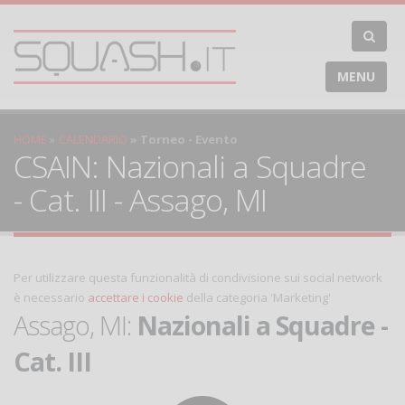
MENU
HOME
CALENDARIO
Torneo - Evento
CSAIN: Nazionali a Squadre
- Cat. III - Assago, MI
Per utilizzare questa funzionalità di condivisione sui social network
è necessario
accettare i cookie
della categoria 'Marketing'
Assago, MI:
Nazionali a Squadre -
Cat. III