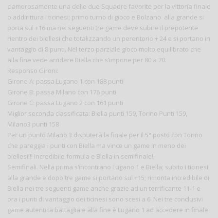
clamorosamente una delle due Squadre favorite per la vittoria finale
o addirittura i ticinesi; primo turno di gioco e Bolzano alla grande si
porta sul +16 ma nei seguenti tre game deve subire il prepotente
rientro dei biellesi che totalizzando un perentorio + 24 e si portano in
vantaggio di 8 punti. Nel terzo parziale gioco molto equilibrato che
alla fine vede arridere Biella che s’impone per 80 a 70.
Responso Gironi:
Girone A: passa Lugano 1 con 188 punti
Girone B: passa Milano con 176 punti
Girone C: passa Lugano 2 con 161 punti
Miglior seconda classificata: Biella punti 159, Torino Punti 159,
Milano3 punti 158
Per un punto Milano 3 disputerà la finale per il 5° posto con Torino
che pareggia i punti con Biella ma vince un game in meno dei
biellesi!!! Incredibile formula e Biella in semifinale!
Semifinali. Nella prima s’incontrano Lugano 1 e Biella; subito i ticinesi
alla grande e dopo tre game si portano sul +15; rimonta incredibile di
Biella nei tre seguenti game anche grazie ad un terrificante 11-1 e
ora i punti di vantaggio dei ticinesi sono scesi a 6. Nei tre conclusivi
game autentica battaglia e alla fine è Lugano 1 ad accedere in finale