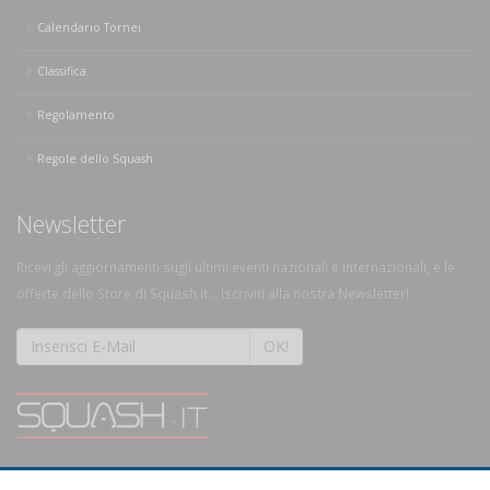
Calendario Tornei
Classifica
Regolamento
Regole dello Squash
Newsletter
Ricevi gli aggiornamenti sugli ultimi eventi nazionali e internazionali, e le
offerte dello Store di Squash.it... Iscriviti alla nostra Newsletter!
OK!
SQUASH.it: Il punto di riferimento quotidiano per tutti gli amanti di questo