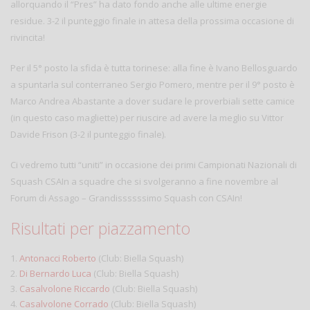
allorquando il “Pres” ha dato fondo anche alle ultime energie
residue. 3-2 il punteggio finale in attesa della prossima occasione di
rivincita!
Per il 5° posto la sfida è tutta torinese: alla fine è Ivano Bellosguardo
a spuntarla sul conterraneo Sergio Pomero, mentre per il 9° posto è
Marco Andrea Abastante a dover sudare le proverbiali sette camice
(in questo caso magliette) per riuscire ad avere la meglio su Vittor
Davide Frison (3-2 il punteggio finale).
Ci vedremo tutti “uniti” in occasione dei primi Campionati Nazionali di
Squash CSAIn a squadre che si svolgeranno a fine novembre al
Forum di Assago – Grandissssssimo Squash con CSAIn!
Risultati per piazzamento
1.
Antonacci Roberto
(Club: Biella Squash)
2.
Di Bernardo Luca
(Club: Biella Squash)
3.
Casalvolone Riccardo
(Club: Biella Squash)
4.
Casalvolone Corrado
(Club: Biella Squash)