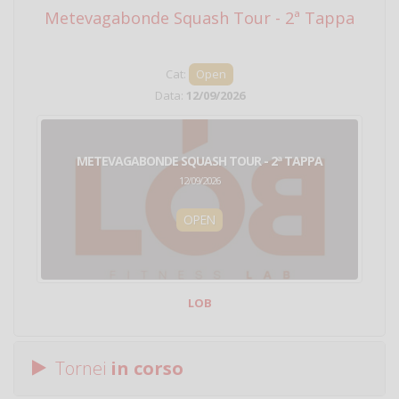
Metevagabonde Squash Tour - 2ª Tappa
Ci
Cat:
Open
Data:
12/09/2026
METEVAGABONDE SQUASH TOUR - 2ª TAPPA
12/09/2026
OPEN
LOB
Tornei
in corso