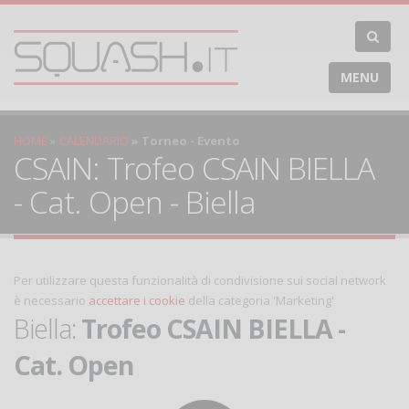
MENU
HOME
CALENDARIO
Torneo - Evento
CSAIN: Trofeo CSAIN BIELLA
- Cat. Open - Biella
Per utilizzare questa funzionalità di condivisione sui social network
è necessario
accettare i cookie
della categoria 'Marketing'
Biella:
Trofeo CSAIN BIELLA -
Cat. Open