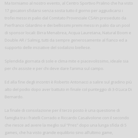
Ma torniamo al nostro evento, al Centro Sportivo Pralino che ha visto
17 giocatori sfidarsi senza sosta tutto il giorno per aggiudicarsi i
trofei messi in palio dal Comitato Provinciale CSAIn presieduto da
Pierfranco Gilardino e dei bellissimi premi messi in palio da un pool
di sponsor locali: Birra Menabrea, Acqua Lauretana, Natural Boom e
Double AR / Salmig, tutti da sempre generosamente al fianco ed a
supporto delle iniziative del sodalizio biellese.
Splendida giornata di sole e clima mite e piacevolissimo, ideale sia
per chi assiste e per chi deve dare l’anima sul campo.
Ed alla fine degli incontri è Roberto Antonacci a salire sul gradino più
alto del podio dopo aver battuto in finale col punteggio di 3-0 Luca Di
Bernardo.
La finale di consolazione per il terzo posto è una questione di
famiglia tra i fratelli Corrado e Riccardo Casalvolone con il secondo
che riesce ad avere la meglio sul “Pres” dopo una lunga sfida di 5
games, che ha visto grande equilibrio sino all’ultimo game,