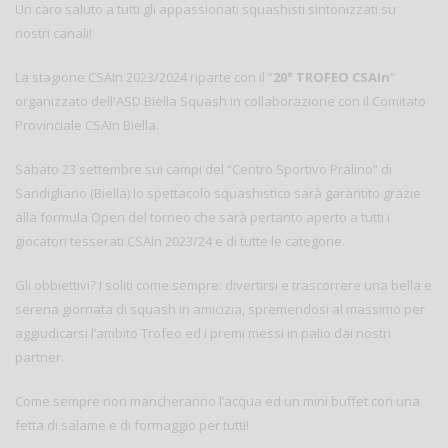
Un caro saluto a tutti gli appassionati squashisti sintonizzati su
nostri canali!
La stagione CSAIn 2023/2024 riparte con il “
20° TROFEO CSAIn
”
organizzato dell'ASD Biella Squash in collaborazione con il Comitato
Provinciale CSAIn Biella.
Sabato 23 settembre sui campi del “Centro Sportivo Pralino” di
Sandigliano (Biella) lo spettacolo squashistico sarà garantito grazie
alla formula Open del torneo che sarà pertanto aperto a tutti i
giocatori tesserati CSAIn 2023/24 e di tutte le categorie.
Gli obbiettivi? I soliti come sempre: divertirsi e trascorrere una bella e
serena giornata di squash in amicizia, spremendosi al massimo per
aggiudicarsi l’ambito Trofeo ed i premi messi in palio dai nostri
partner.
Come sempre non mancheranno l’acqua ed un mini buffet con una
fetta di salame e di formaggio per tutti!