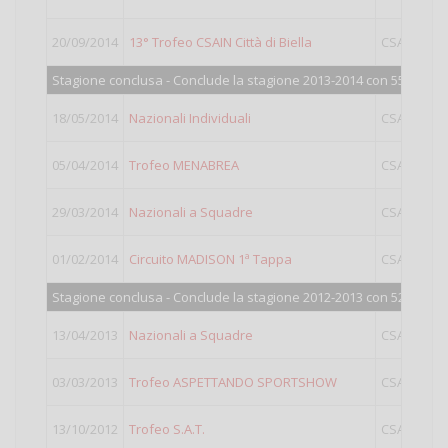
20/09/2014
13° Trofeo CSAIN Città di Biella
CSAIN
O
Stagione conclusa - Conclude la stagione 2013-2014 con 552 punti
18/05/2014
Nazionali Individuali
CSAIN
05/04/2014
Trofeo MENABREA
CSAIN
29/03/2014
Nazionali a Squadre
CSAIN
01/02/2014
Circuito MADISON 1ª Tappa
CSAIN
Stagione conclusa - Conclude la stagione 2012-2013 con 524 punti
13/04/2013
Nazionali a Squadre
CSAIN
03/03/2013
Trofeo ASPETTANDO SPORTSHOW
CSAIN
13/10/2012
Trofeo S.A.T.
CSAIN