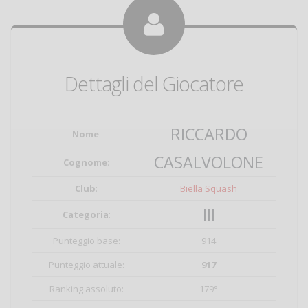
Dettagli del Giocatore
RICCARDO
Nome
:
CASALVOLONE
Cognome
:
Club
:
Biella Squash
III
Categoria
:
Punteggio base:
914
Punteggio attuale:
917
Ranking assoluto:
179°