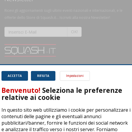
Ricevi gli aggiornamenti sugli ultimi eventi nazionali e internazionali, e le
offerte dello Store di Squash.it... Iscriviti alla nostra Newsletter!
OK!
SQUASH.it: Il punto di riferimento quotidiano per tutti gli amanti di questo
magnifico sport.
Leggi
ACCETTA
RIFIUTA
Impostazioni
Benvenuto!
Seleziona le preferenze
relative ai cookie
In questo sito web utilizziamo i cookie per personalizzare i
ASD Let's Sport - Via T. Olivelli 3, 25014 Castenedolo (BS) - P. Iva:
contenuti delle pagine e gli eventuali annunci
04278030988
pubblicitari/banner, fornire le funzioni dei social network
© Copyright 2015 | All Rights Reserved - Powered by
DynDevice
e analizzare il traffico verso i nostri server. Forniamo