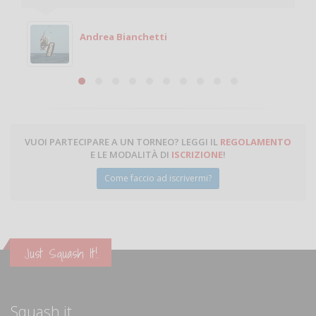
giocare. Se sei in zona e puoi giocare fammi sapere.
Michele
Michele Miglionico
VUOI PARTECIPARE A UN TORNEO? LEGGI IL
REGOLAMENTO
E LE MODALITÀ DI
ISCRIZIONE
!
Come faccio ad iscrivermi?
Just Squash It!
Squash.it