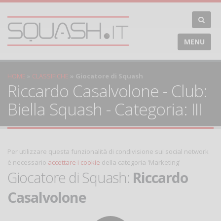
MENU
HOME
CLASSIFICHE
Giocatore di Squash
Riccardo Casalvolone - Club:
Biella Squash - Categoria: III
Per utilizzare questa funzionalità di condivisione sui social network
è necessario
accettare i cookie
della categoria 'Marketing'
Giocatore di Squash:
Riccardo
Casalvolone