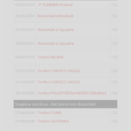
03/07/2010
7° SUMMER Festival
CSAIN
O
23/05/2010
Nazionali Individuali
CSAIN
L
25/04/2010
Nazionali a Squadre
CSAIN
18/04/2010
Nazionali a Squadre
CSAIN
L
06/03/2010
Trofeo ME.BER.
CSAIN
L
23/01/2010
Trofeo COROCO VIAGGI
CSAIN
31/10/2009
Trofeo COROCO VIAGGI
CSAIN
18/10/2009
Trofeo POLISPORTIVA INTERCOMUNALE
CSAIN
L
Stagione conclusa - dati storici non disponibili
27/06/2009
Trofeo CSAIN
CSAIN
O
27/09/2008
Trofeo GIOTRANS
CSAIN
O