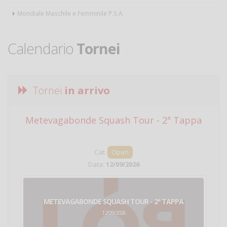
Mondiale Maschile e Femminile P.S.A.
Calendario
Tornei
Tornei
in arrivo
Metevagabonde Squash Tour - 2ª Tappa
Ci
Cat:
Open
Data:
12/09/2026
METEVAGABONDE SQUASH TOUR - 2ª TAPPA
12/09/2026