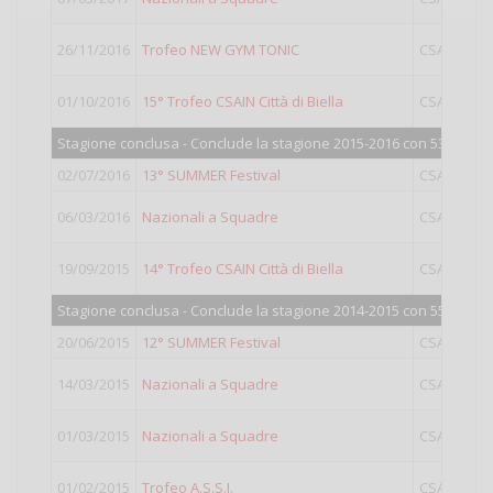
26/11/2016
Trofeo NEW GYM TONIC
CSAIN
01/10/2016
15° Trofeo CSAIN Città di Biella
CSAIN
O
Stagione conclusa - Conclude la stagione 2015-2016 con 531 punti
02/07/2016
13° SUMMER Festival
CSAIN
O
06/03/2016
Nazionali a Squadre
CSAIN
G
19/09/2015
14° Trofeo CSAIN Città di Biella
CSAIN
O
Stagione conclusa - Conclude la stagione 2014-2015 con 551 punti
20/06/2015
12° SUMMER Festival
CSAIN
O
14/03/2015
Nazionali a Squadre
CSAIN
01/03/2015
Nazionali a Squadre
CSAIN
G
01/02/2015
Trofeo A.S.S.I.
CSAIN
O