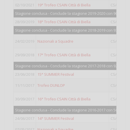
02/10/2021
19° Trofeo CSAIN Città di Biella
CSAIN
O
Stagione conclusa - Conclude la stagione 2019-2020 con 908 punti
28/09/2019
18° Trofeo CSAIN Città di Biella
CSAIN
O
Stagione conclusa - Conclude la stagione 2018-2019 con 931 punti
24/02/2019
Nazionali a Squadre
CSAIN
29/09/2018
17° Trofeo CSAIN Città di Biella
CSAIN
Stagione conclusa - Conclude la stagione 2017-2018 con 927 punti
23/06/2018
15° SUMMER Festival
CSAIN
O
11/11/2017
Trofeo DUNLOP
CSAIN
30/09/2017
16° Trofeo CSAIN Città di Biella
CSAIN
Stagione conclusa - Conclude la stagione 2016-2017 con 567 punti
24/06/2017
14° SUMMER Festival
CSAIN
O
07/05/2017
Nazionali a Squadre
CSAIN
G