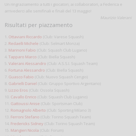
Un ringraziamento a tutti i giocatori, ai collaboratori, a Federica e
arrivederci alle semifinali e finali del 13 maggio!
Maurizio Valerani
Risultati per piazzamento
1.
Ottaviani Riccardo
(Club: Varese Squash)
2.
Redaelli Michele
(Club: Selmart Monza)
3.
Marinoni Fabio
(Club: Squash Club Lugano)
4.
Tapparo Marco
(Club: Biella Squash)
5.
Valerani Alessandro
(Club: A.S.S.I. Squash Team)
6.
Fortuna Alessandro
(Club: Biella Squash)
7.
Guasco Fabio
(Club: Nuovo Squash Cengio)
8.
Gabrielli Daniel
(Club: Gruppo Sportivo Argentario)
9.
Lizzio Eros
(Club: Ossola Squash)
10.
Cavallo Enrico
(Club: Squash Club Lugano)
11.
Gattoussi Anise
(Club: Sportsman Club)
12.
Romagnolo Alberto
(Club: Sporting Milano 3)
13.
Ferroni Stefano
(Club: Torino Squash Team)
14.
Fredericks Sidney
(Club: Torino Squash Team)
15.
Mangieri Nicola
(Club: Forum)