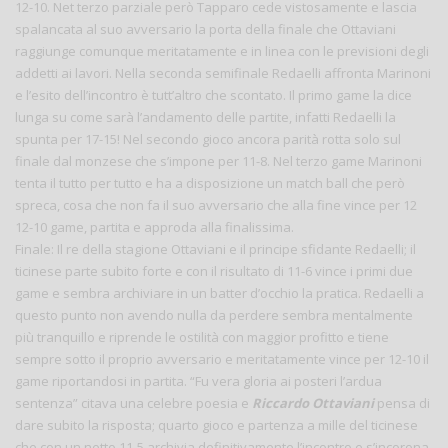
12-10. Net terzo parziale però Tapparo cede vistosamente e lascia
spalancata al suo avversario la porta della finale che Ottaviani
raggiunge comunque meritatamente e in linea con le previsioni degli
addetti ai lavori. Nella seconda semifinale Redaelli affronta Marinoni
e l’esito dell’incontro è tutt’altro che scontato. Il primo game la dice
lunga su come sarà l’andamento delle partite, infatti Redaelli la
spunta per 17-15! Nel secondo gioco ancora parità rotta solo sul
finale dal monzese che s’impone per 11-8. Nel terzo game Marinoni
tenta il tutto per tutto e ha a disposizione un match ball che però
spreca, cosa che non fa il suo avversario che alla fine vince per 12
12-10 game, partita e approda alla finalissima.
Finale: Il re della stagione Ottaviani e il principe sfidante Redaelli; il
ticinese parte subito forte e con il risultato di 11-6 vince i primi due
game e sembra archiviare in un batter d’occhio la pratica. Redaelli a
questo punto non avendo nulla da perdere sembra mentalmente
più tranquillo e riprende le ostilità con maggior profitto e tiene
sempre sotto il proprio avversario e meritatamente vince per 12-10 il
game riportandosi in partita. “Fu vera gloria ai posteri l’ardua
sentenza” citava una celebre poesia e
Riccardo Ottaviani
pensa di
dare subito la risposta; quarto gioco e partenza a mille del ticinese
che con un netto 11-5 archivia definitivamente l’incontro e s’incorona