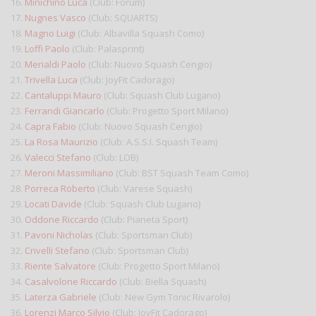
16.
Minichino Luca
(Club: Forum)
17.
Nugnes Vasco
(Club: SQUARTS)
18.
Magno Luigi
(Club: Albavilla Squash Como)
19.
Loffi Paolo
(Club: Palasprint)
20.
Merialdi Paolo
(Club: Nuovo Squash Cengio)
21.
Trivella Luca
(Club: JoyFit Cadorago)
22.
Cantaluppi Mauro
(Club: Squash Club Lugano)
23.
Ferrandi Giancarlo
(Club: Progetto Sport Milano)
24.
Capra Fabio
(Club: Nuovo Squash Cengio)
25.
La Rosa Maurizio
(Club: A.S.S.I. Squash Team)
26.
Valecci Stefano
(Club: LOB)
27.
Meroni Massimiliano
(Club: BST Squash Team Como)
28.
Porreca Roberto
(Club: Varese Squash)
29.
Locati Davide
(Club: Squash Club Lugano)
30.
Oddone Riccardo
(Club: Pianeta Sport)
31.
Pavoni Nicholas
(Club: Sportsman Club)
32.
Crivelli Stefano
(Club: Sportsman Club)
33.
Riente Salvatore
(Club: Progetto Sport Milano)
34.
Casalvolone Riccardo
(Club: Biella Squash)
35.
Laterza Gabriele
(Club: New Gym Tonic Rivarolo)
36.
Lorenzi Marco Silvio
(Club: JoyFit Cadorago)