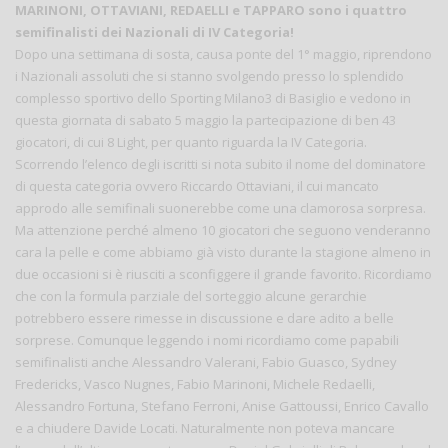
MARINONI, OTTAVIANI, REDAELLI e TAPPARO sono i quattro
semifinalisti dei Nazionali di IV Categoria!
Dopo una settimana di sosta, causa ponte del 1° maggio, riprendono
i Nazionali assoluti che si stanno svolgendo presso lo splendido
complesso sportivo dello Sporting Milano3 di Basiglio e vedono in
questa giornata di sabato 5 maggio la partecipazione di ben 43
giocatori, di cui 8 Light, per quanto riguarda la IV Categoria.
Scorrendo l’elenco degli iscritti si nota subito il nome del dominatore
di questa categoria ovvero Riccardo Ottaviani, il cui mancato
approdo alle semifinali suonerebbe come una clamorosa sorpresa.
Ma attenzione perché almeno 10 giocatori che seguono venderanno
cara la pelle e come abbiamo già visto durante la stagione almeno in
due occasioni si è riusciti a sconfiggere il grande favorito. Ricordiamo
che con la formula parziale del sorteggio alcune gerarchie
potrebbero essere rimesse in discussione e dare adito a belle
sorprese. Comunque leggendo i nomi ricordiamo come papabili
semifinalisti anche Alessandro Valerani, Fabio Guasco, Sydney
Fredericks, Vasco Nugnes, Fabio Marinoni, Michele Redaelli,
Alessandro Fortuna, Stefano Ferroni, Anise Gattoussi, Enrico Cavallo
e a chiudere Davide Locati. Naturalmente non poteva mancare