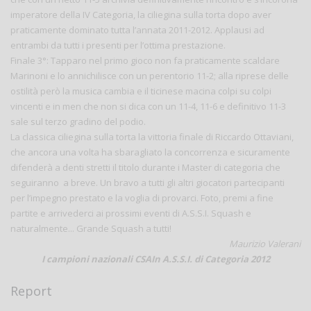
imperatore della IV Categoria, la ciliegina sulla torta dopo aver
praticamente dominato tutta l’annata 2011-2012. Applausi ad
entrambi da tutti i presenti per l’ottima prestazione.
Finale 3°: Tapparo nel primo gioco non fa praticamente scaldare
Marinoni e lo annichilisce con un perentorio 11-2; alla riprese delle
ostilità però la musica cambia e il ticinese macina colpi su colpi
vincenti e in men che non si dica con un 11-4, 11-6 e definitivo 11-3
sale sul terzo gradino del podio.
La classica ciliegina sulla torta la vittoria finale di Riccardo Ottaviani,
che ancora una volta ha sbaragliato la concorrenza e sicuramente
difenderà a denti stretti il titolo durante i Master di categoria che
seguiranno a breve. Un bravo a tutti gli altri giocatori partecipanti
per l’impegno prestato e la voglia di provarci. Foto, premi a fine
partite e arrivederci ai prossimi eventi di A.S.S.I. Squash e
naturalmente... Grande Squash a tutti!
Maurizio Valerani
I campioni nazionali CSAIn A.S.S.I. di Categoria 2012
Report