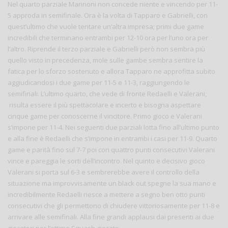
Nel quarto parziale Marinoni non concede niente e vincendo per 11-
5 approda in semifinale. Ora è la volta di Tapparo e Gabrielli, con
quest’ultimo che vuole tentare un’altra impresa; primi due game
incredibili che terminano entrambi per 12-10 ora per l’uno ora per
l’altro. Riprende il terzo parziale e Gabrielli però non sembra più
quello visto in precedenza, mole sulle gambe sembra sentire la
fatica per lo sforzo sostenuto e allora Tapparo ne approfitta subito
aggiudicandosi i due game per 11-5 e 11-3, raggiungendo le
semifinali. L’ultimo quarto, che vede di fronte Redaelli e Valerani,
risulta essere il più spettacolare e incerto e bisogna aspettare
cinque game per conoscerne il vincitore. Primo gioco e Valerani
s’impone per 11-4. Nei seguenti due parziali lotta fino all’ultimo punto
e alla fine è Redaelli che s’impone in entrambi i casi per 11-9. Quarto
game e parità fino sul 7-7 poi con quattro punti consecutivi Valerani
vince e pareggia le sorti dell’incontro. Nel quinto e decisivo gioco
Valerani si porta sul 6-3 e sembrerebbe avere il controllo della
situazione ma improvvisamente un black out spegne la sua mano e
incredibilmente Redaelli riesce a mettere a segno ben otto punti
consecutivi che gli permettono di chiudere vittoriosamente per 11-8 e
arrivare alle semifinali. Alla fine grandi applausi dai presenti ai due