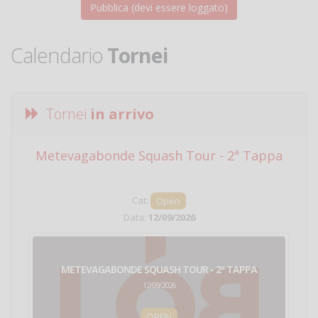
Calendario
Tornei
Tornei
in arrivo
Metevagabonde Squash Tour - 2ª Tappa
Ci
Cat:
Open
Data:
12/09/2026
METEVAGABONDE SQUASH TOUR - 2ª TAPPA
12/09/2026
OPEN