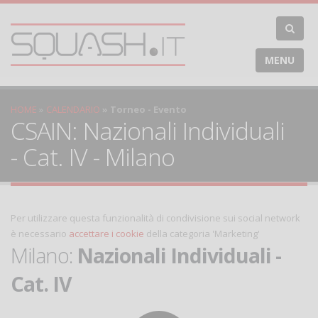
MENU
HOME
CALENDARIO
Torneo - Evento
CSAIN: Nazionali Individuali
- Cat. IV - Milano
Per utilizzare questa funzionalità di condivisione sui social network
è necessario
accettare i cookie
della categoria 'Marketing'
Milano:
Nazionali Individuali -
Cat. IV