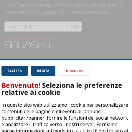
Ricevi gli aggiornamenti sugli ultimi eventi nazionali e internazionali, e le
offerte dello Store di Squash.it... Iscriviti alla nostra Newsletter!
OK!
SQUASH.it: Il punto di riferimento quotidiano per tutti gli amanti di questo
magnifico sport.
Leggi
ACCETTA
RIFIUTA
Impostazioni
Benvenuto!
Seleziona le preferenze
relative ai cookie
In questo sito web utilizziamo i cookie per personalizzare i
ASD Let's Sport - Via T. Olivelli 3, 25014 Castenedolo (BS) - P. Iva:
contenuti delle pagine e gli eventuali annunci
04278030988
pubblicitari/banner, fornire le funzioni dei social network
© Copyright 2015 | All Rights Reserved - Powered by
DynDevice
e analizzare il traffico verso i nostri server. Forniamo
anche informazioni sul modo in cui utilizzi il nostro sito ai