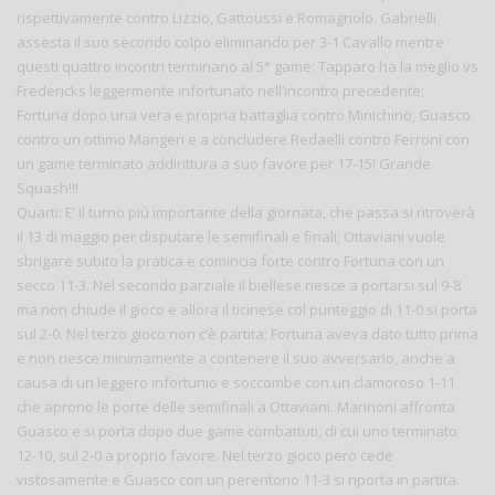
rispettivamente contro Lizzio, Gattoussi e Romagnolo. Gabrielli
assesta il suo secondo colpo eliminando per 3-1 Cavallo mentre
questi quattro incontri terminano al 5° game: Tapparo ha la meglio vs
Fredericks leggermente infortunato nell’incontro precedente;
Fortuna dopo una vera e propria battaglia contro Minichino; Guasco
contro un ottimo Mangeri e a concludere Redaelli contro Ferroni con
un game terminato addirittura a suo favore per 17-15! Grande
Squash!!!
Quarti: E’ il turno più importante della giornata, che passa si ritroverà
il 13 di maggio per disputare le semifinali e finali; Ottaviani vuole
sbrigare subito la pratica e comincia forte contro Fortuna con un
secco 11-3. Nel secondo parziale il biellese riesce a portarsi sul 9-8
ma non chiude il gioco e allora il ticinese col punteggio di 11-0 si porta
sul 2-0. Nel terzo gioco non c’è partita; Fortuna aveva dato tutto prima
e non riesce minimamente a contenere il suo avversario, anche a
causa di un leggero infortunio e soccombe con un clamoroso 1-11
che aprono le porte delle semifinali a Ottaviani. Marinoni affronta
Guasco e si porta dopo due game combattuti, di cui uno terminato
12-10, sul 2-0 a proprio favore. Nel terzo gioco però cede
vistosamente e Guasco con un perentorio 11-3 si riporta in partita.