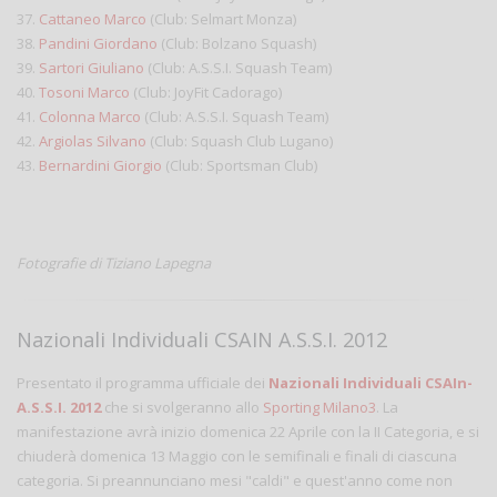
37.
Cattaneo Marco
(Club: Selmart Monza)
38.
Pandini Giordano
(Club: Bolzano Squash)
39.
Sartori Giuliano
(Club: A.S.S.I. Squash Team)
40.
Tosoni Marco
(Club: JoyFit Cadorago)
41.
Colonna Marco
(Club: A.S.S.I. Squash Team)
42.
Argiolas Silvano
(Club: Squash Club Lugano)
43.
Bernardini Giorgio
(Club: Sportsman Club)
Fotografie di Tiziano Lapegna
Nazionali Individuali CSAIN A.S.S.I. 2012
Presentato il programma ufficiale dei
Nazionali Individuali CSAIn-
A.S.S.I. 2012
che si svolgeranno allo
Sporting Milano3
. La
manifestazione avrà inizio domenica 22 Aprile con la II Categoria, e si
chiuderà domenica 13 Maggio con le semifinali e finali di ciascuna
categoria. Si preannunciano mesi "caldi" e quest'anno come non