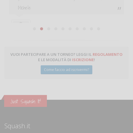
Michele
Michele Miglionico
VUOI PARTECIPARE A UN TORNEO? LEGGI IL
REGOLAMENTO
E LE MODALITÀ DI
ISCRIZIONE
!
Come faccio ad iscrivermi?
Just Squash It!
Squash.it