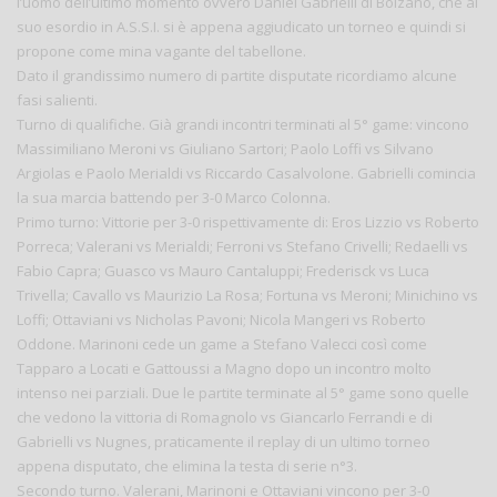
l’uomo dell’ultimo momento ovvero Daniel Gabrielli di Bolzano, che al
suo esordio in A.S.S.I. si è appena aggiudicato un torneo e quindi si
propone come mina vagante del tabellone.
Dato il grandissimo numero di partite disputate ricordiamo alcune
fasi salienti.
Turno di qualifiche. Già grandi incontri terminati al 5° game: vincono
Massimiliano Meroni vs Giuliano Sartori; Paolo Loffi vs Silvano
Argiolas e Paolo Merialdi vs Riccardo Casalvolone. Gabrielli comincia
la sua marcia battendo per 3-0 Marco Colonna.
Primo turno: Vittorie per 3-0 rispettivamente di: Eros Lizzio vs Roberto
Porreca; Valerani vs Merialdi; Ferroni vs Stefano Crivelli; Redaelli vs
Fabio Capra; Guasco vs Mauro Cantaluppi; Frederisck vs Luca
Trivella; Cavallo vs Maurizio La Rosa; Fortuna vs Meroni; Minichino vs
Loffi; Ottaviani vs Nicholas Pavoni; Nicola Mangeri vs Roberto
Oddone. Marinoni cede un game a Stefano Valecci così come
Tapparo a Locati e Gattoussi a Magno dopo un incontro molto
intenso nei parziali. Due le partite terminate al 5° game sono quelle
che vedono la vittoria di Romagnolo vs Giancarlo Ferrandi e di
Gabrielli vs Nugnes, praticamente il replay di un ultimo torneo
appena disputato, che elimina la testa di serie n°3.
Secondo turno. Valerani, Marinoni e Ottaviani vincono per 3-0