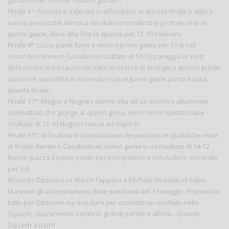
giocatori per l’ottimo Squash giocato.
Finale 5°: Fortuna e Valerani si affrontano in questa finale e dato il
valore pressoché identico dei due contendenti si protrae sino al
quinto game, dove alla fine la spunta per 12-10 Valerani.
Finale 9°: Lizzio parte forte e vince il primo game per 11-4; nel
secondo il ticinese Cavallo col risultato di 14-12 pareggia le sorti
del’incontro ma esaurendo tutte le riserve di energie;a questo punto
Lizzio ne approfitta e vincendo i susseguenti game porta a casa
questa finale.
Finale 17°: Magno e Nugnes danno vita ad un incontro altamente
combattuto che giunge al quinto gioco, dove con lo spettacolare
risultato di 12-10 Nugnes riesce ad imporsi.
Finale 33°: la finalina di consolazione dei perdenti le qualifiche vede
di fronte Riente e Casalvolone; primo game e col risultato di 14-12
Riente piazza il primo punto per poi ripetersi e concludere vincendo
per 3-0
Riccardo Ottaviani vs Marco Tapparo e Michele Redaelli vs Fabio
Marinoni gli accoppiamenti delle semifinali del 13 maggio. Pronostico
tutto per Ottaviani ma mai dare per scontato un risultato nello
Squash; sicuramente saranno grandi partite e allora... Grande
Squash a tutti!!!