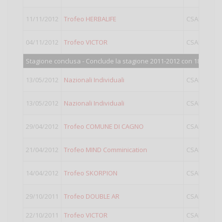
11/11/2012
Trofeo HERBALIFE
CSAIN
IV
04/11/2012
Trofeo VICTOR
CSAIN
IV
Stagione conclusa - Conclude la stagione 2011-2012 con 182 punti
13/05/2012
Nazionali Individuali
CSAIN
IV
13/05/2012
Nazionali Individuali
CSAIN
LIG
29/04/2012
Trofeo COMUNE DI CAGNO
CSAIN
LIG
21/04/2012
Trofeo MIND Comminication
CSAIN
LIG
14/04/2012
Trofeo SKORPION
CSAIN
LIG
29/10/2011
Trofeo DOUBLE AR
CSAIN
LIG
22/10/2011
Trofeo VICTOR
CSAIN
IV