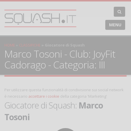
MENU
HOME
CLASSIFICHE
Giocatore di Squash
Marco Tosoni - Club: JoyFit
Cadorago - Categoria: III
Per utilizzare questa funzionalità di condivisione sui social network
è necessario
accettare i cookie
della categoria 'Marketing'
Giocatore di Squash:
Marco
Tosoni