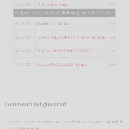
16/10/2011
Trofeo della Sagra
CSAIN
IV
Stagione conclusa - Conclude la stagione 2010-2011 con 144 punti
29/05/2011
Nazionali Individuali
CSAIN
LIG
22/05/2011
Trofeo POLISPORTIVA INTERCOMUNALE
CSAIN
LIG
30/04/2011
Trofeo NUOVO FITNESS CENTER
CSAIN
IV
10/04/2011
Circuito PROGRESS 5ª Tappa
CSAIN
LIG
Commenti dei giocatori
Per poter scrivere un commento devi effettuare il Login a
Squash.it
o tramite
Facebook
.