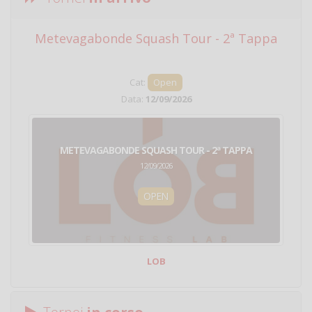
Metevagabonde Squash Tour - 2ª Tappa
Ci
Cat:
Open
Data:
12/09/2026
METEVAGABONDE SQUASH TOUR - 2ª TAPPA
12/09/2026
OPEN
LOB