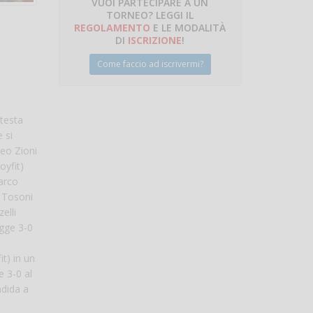
VUOI PARTECIPARE A UN
TORNEO? LEGGI IL
talano
REGOLAMENTO
E LE MODALITÀ
DI
ISCRIZIONE
!
Come faccio ad iscrivermi?
 testa
 si
teo Zioni
oyfit)
Marco
a Tosoni
elli
igge 3-0
t) in un
e 3-0 al
ndida a