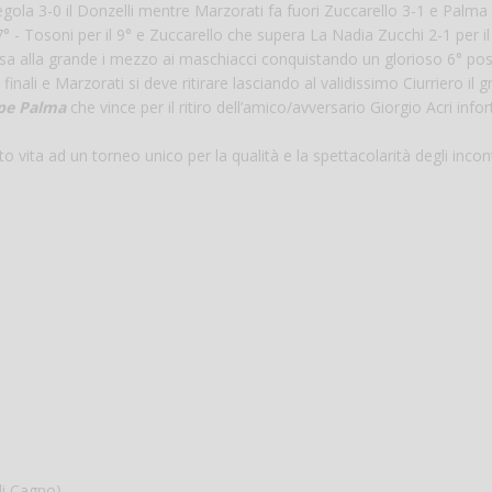
regola 3-0 il Donzelli mentre Marzorati fa fuori Zuccarello 3-1 e Palma 
° - Tosoni per il 9° e Zuccarello che supera La Nadia Zucchi 2-1 per il
a alla grande i mezzo ai maschiacci conquistando un glorioso 6° post
inali e Marzorati si deve ritirare lasciando al validissimo Ciurriero il 
pe Palma
che vince per il ritiro dell’amico/avversario Giorgio Acri info
o vita ad un torneo unico per la qualità e la spettacolarità degli incont
di Cagno)