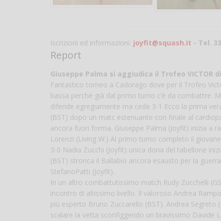
Iscrizioni ed informazioni:
joyfit@squash.it
- Tel. 3
Report
Giuseppe Palma si aggiudica il Trofeo VICTOR di 
Fantastico torneo a Cadorago dove per il Trofeo Victor 
bassa perché già dal primo turno c’è da combattre. 
difende egregiamente ma cede 3-1 Ecco la prima vera b
(BST) dopo un matc estenuante con finale al cardiopa
ancora fuori forma. Giuseppe Palma (Joyfit) inizia a 
Lorenzi (Living W.) Al primo turno completo il giovane
3-0 Nadia Zucchi (Joyfit) unica dona del tabellone iniz
(BST) stronca il Ballabio ancora esausto per la guerra a
StefanoPatti (Joyfit).
In un altro combattutissimo match Rudy Zucchelli (GS A
incontro di altissimo livello. Il valoroso Andrea Rampo
più esperto Bruno Zuccarello (BST). Andrea Segreto 
scalare la vetta sconfiggendo un bravissimo Davide Lo