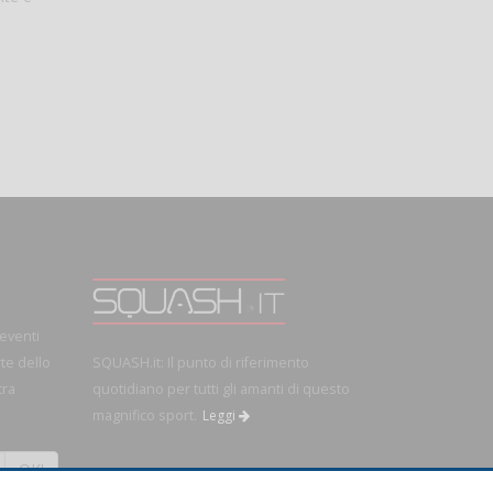
 eventi
rte dello
SQUASH.it: Il punto di riferimento
tra
quotidiano per tutti gli amanti di questo
magnifico sport.
Leggi
OK!