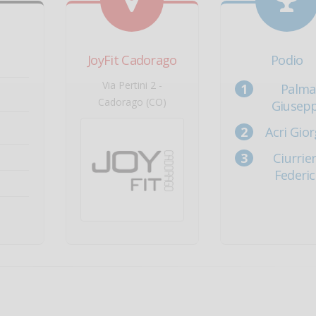
JoyFit Cadorago
Podio
Via Pertini 2 -
Palma
Cadorago (CO)
Giusep
Acri Gior
Ciurrie
Federi