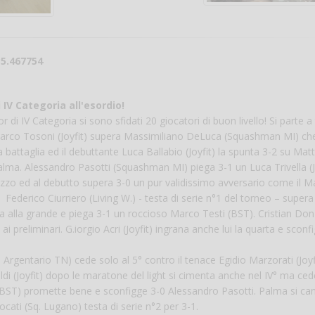
Vanessa Ca
35.467754
IV Categoria all'esordio!
di IV Categoria si sono sfidati 20 giocatori di buon livello! Si parte a
Marco Tosoni (Joyfit) supera Massimiliano DeLuca (Squashman MI) che
attaglia ed il debuttante Luca Ballabio (Joyfit) la spunta 3-2 su Mat
lma. Alessandro Pasotti (Squashman MI) piega 3-1 un Luca Trivella (J
razzo ed al debutto supera 3-0 un pur validissimo avversario come il 
 Federico Ciurriero (Living W.) - testa di serie n°1 del torneo – super
ia alla grande e piega 3-1 un roccioso Marco Testi (BST). Cristian Donz
i preliminari. G.iorgio Acri (Joyfit) ingrana anche lui la quarta e sconf
rgentario TN) cede solo al 5° contro il tenace Egidio Marzorati (Joyfi
ldi (Joyfit) dopo le maratone del light si cimenta anche nel IV° ma ced
(BST) promette bene e sconfigge 3-0 Alessandro Pasotti. Palma si ca
cati (Sq. Lugano) testa di serie n°2 per 3-1.