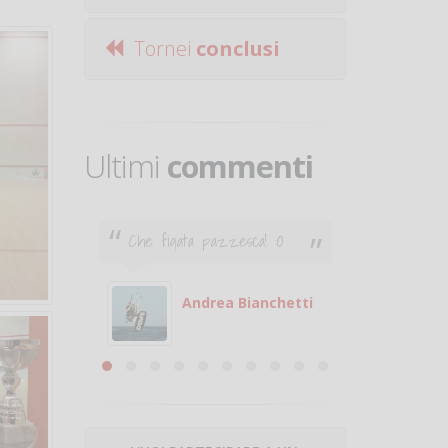
Tornei
conclusi
Ultimi
commenti
Che figata pazzesca! :O
Ciao. Son
poco e v
otare
giocare.
 con
puoi gio
Andrea Bianchetti
mero
Michele
are