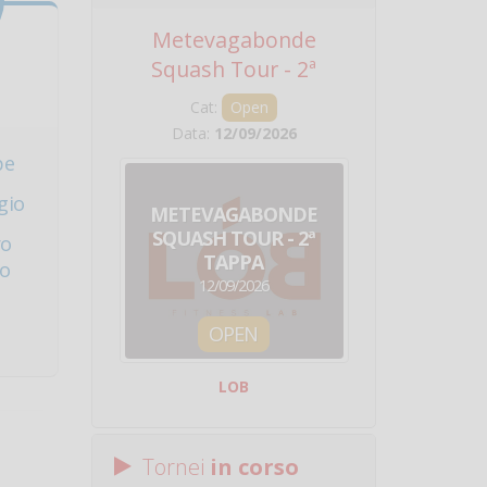
Metevagabonde
Circuito Na
Squash Tour - 2ª
Squadre - 
Tappa
Cat:
Open
Cat:
Squ
Data:
12/09/2026
Data:
19/0
pe
gio
METEVAGABONDE
CIRCU
SQUASH TOUR - 2ª
NAZION
ro
TAPPA
SQUADRE - 
co
12/09/2026
19/09/
OPEN
SQUA
LOB
Centro Sporti
Tornei
in corso