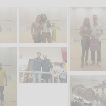
Salve,
come fare per pren
il campo per giocare
un mio amico?
Devo chiamare il nu
telefonico o si può f
online?
Grazie