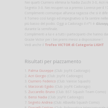
Nei quarti Ciurriero elimina la Nadia Zucchi 3-0, Acri 
Segreto 3-0. Nei recuperi va a premio Lorenzi per il 17
Complimenti comunque all’unica ragazza che si è difes
Il Torneo così lungo ed impegnativo si fa sentire nelle f
più basso del podio. Oggi a Cadorago il n°1 è
Giusep
durante la semifinale.
Complimenti a lui e a tutti i partecipanti che hanno dat
Grazie Victor per i bei premi messi a disposizione !
Vedi anche il
Trofeo VICTOR di Categoria LIGHT
Risultati per piazzamento
1.
Palma Giuseppe
(Club: JoyFit Cadorago)
2.
Acri Giorgio
(Club: JoyFit Cadorago)
3.
Ciurriero Federico
(Club: Varese Squash)
4.
Marzorati Egidio
(Club: JoyFit Cadorago)
5.
Zuccarello Bruno
(Club: BST Squash Team Como)
6.
Bensi Nadia
(Club: JoyFit Cadorago)
7.
Segreto Andrea
(Club: Albavilla Squash Como)
8.
Donzelli Cristian
(Club: Polisportiva Intercomunale 