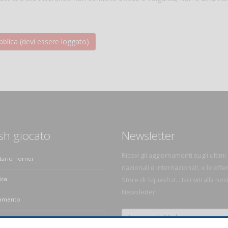
sh giocato
Newsletter
Ricevi gli aggiornamenti sugli ultimi
dario Tornei
nazionali e internazionali, e le offe
ica
Store di Squash.it... Iscriviti alla nos
Newsletter!
amento
e dello Squash