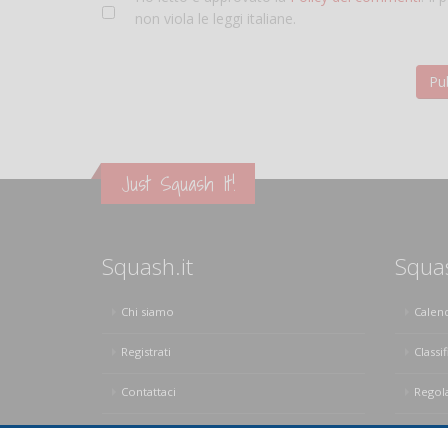
non viola le leggi italiane.
Just Squash It!
Squash.it
Squa
Chi siamo
Calen
Registrati
Classif
Contattaci
Regol
Privacy Policy
Regol