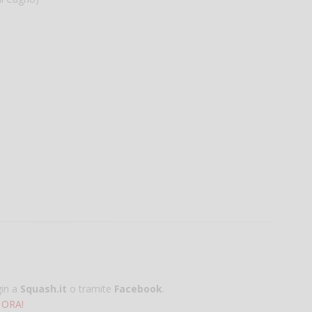
gin a
Squash.it
o tramite
Facebook
.
 ORA!