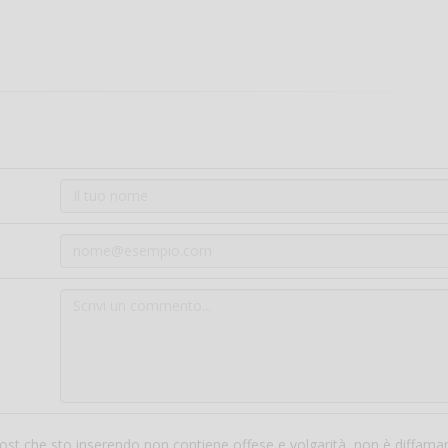
 post che sto inserendo non contiene offese e volgarità, non è diffama