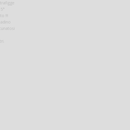
trafigge
 5°
o !!!
gradino
rtunatosi
ri.