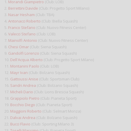
1.
Morandi Giampietro
(Club: LOB)
2.
Berrettini Davide
(Club: Progetto Sport Milano)
3.
Nasar Hesham
(Club: TBA)
4.
Antonacci Roberto
(Club: Biella Squash)
5.
Franco Stefano
(Club: Nuovo Fitness Center)
6.
Valecci Stefano
(Club: LOB)
7.
Mainolfi Antonio
(Club: Nuovo Fitness Center)
8.
Chesi Omar
(Club: Siena Squash)
9.
Gandolfi Lorenzo
(Club: Siena Squash)
10.
Dell'Acqua Alberto
(Club: Progetto Sport Milano)
11.
Montanini Paolo
(Club: LOB)
12.
Mayr Ivan
(Club: Bolzano Squash)
15.
Gattoussi Anise
(Club: Sportsman Club)
16.
Sandri Andrea
(Club: Bolzano Squash)
17.
Micheli Dario
(Club: Lions Brescia Squash)
18.
Grappiolo Pietro
(Club: Pianeta Sport)
19.
Bocchio Diego
(Club: Pianeta Sport)
20.
Maggioni Roberto
(Club: Selmart Monza)
21.
Dalvai Andrea
(Club: Bolzano Squash)
22.
Bucci Flavio
(Club: Sporting Milano 3)
23.
Toselli Massimo
(Club: Pianeta Sport)