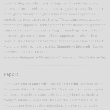
della IV Categoria nella prossima stagione. L'incontro ha visto la
partenza fulminea del bresciano che si aggiudica tranquillamente il
primo game. Nel secondo game il giocatore senese riprende il
controllo del gioco e pareggia il conto. Terzo game combattuto con
Morandi che appare più tonico e meno impressionato dal giocare nel
campo in vetro e si riporta in vantaggio. Il quarto game è quello più
bello con i giocatori che non mollano supportati dal tifo dei loro
coach, Lusini e Maccabelli. Scambi spettacolari e alla fine per 13 a 11
Morandi chiude il game e la partita.
Giampietro Morandi
- Davide
Berrettini: 11-5 6-11 11-8 13-11
Il vincitore
Giampietro Morandi
e il 2° classificato
Davide Berrettini
Report
Sono
Giampietro Morandi
e
Davide Berrettini
i due finalisti dei
Campionati Italiani di Categoria LIGHT Maschile che si sono disputati
domenica 19 aprile sui campi dello Sporting Milano3. La finale si
svolgerà sabato 25 Aprile nel Glass ARENA+! La categoria LIGHT,
introdotta per dare spazio ai principianti, che non sentendosi in