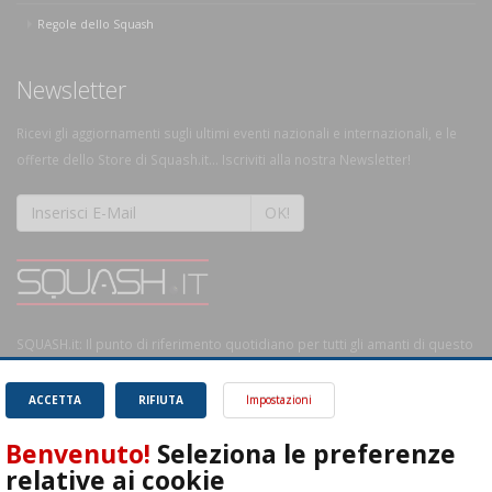
Regole dello Squash
Newsletter
Ricevi gli aggiornamenti sugli ultimi eventi nazionali e internazionali, e le
offerte dello Store di Squash.it... Iscriviti alla nostra Newsletter!
OK!
SQUASH.it: Il punto di riferimento quotidiano per tutti gli amanti di questo
magnifico sport.
Leggi
ACCETTA
RIFIUTA
Impostazioni
Benvenuto!
Seleziona le preferenze
relative ai cookie