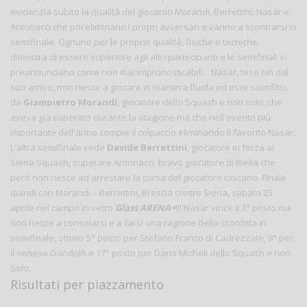
evidenzia subito la qualità dei giocatori Morandi, Berrettini, Nasar e
Antonacci che poi eliminano i propri avversari e vanno a scontrarsi in
semifinale. Ognuno per le proprie qualità, fisiche o tecniche,
dimostra di essere superiore agli altri partecipanti e le semifinali si
preannunciano come non mai impronosticabili... Nasar, teso sin dal
suo arrivo, non riesce a giocare in maniera fluida ed esce sconfitto
da
Giampietro Morandi
, giocatore dello Squash e non solo, che
aveva già superato durante la stagione ma che nell'evento più
importante dell'anno compie il colpaccio eliminando il favorito Nasar.
L'altra semifinale vede
Davide Berrettini
, giocatore in forza al
Siena Squash, superare Antonacci, bravo giocatore di Biella che
però non riesce ad arrestare la corsa del giocatore toscano. Finale
quindi con Morandi – Berrettini, Brescia contro Siena, sabato 25
aprile nel campo in vetro
Glass ARENA+
!!! Nasar vince il 3° posto ma
non riesce a consolarsi e a farsi una ragione della sconfitta in
semifinale, ottimo 5° posto per Stefano Franco di Cadrezzate, 9° per
il senese Gandolfi e 17° posto per Dario Micheli dello Squash e non
Solo.
Risultati per piazzamento