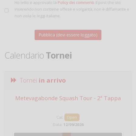
Ho letto e approvato la
Policy dei commenti
. Il post che sto
inserendo non contiene offese e volgarità, non è diffamante e
non viola le leggi italiane.
Calendario
Tornei
Tornei
in arrivo
Metevagabonde Squash Tour - 2ª Tappa
Ci
Cat:
Open
Data:
12/09/2026