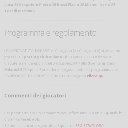
Luca 24 Grappiolo Pietro 25 Bucci Flavio 26 Micheli Dario 27
Toselli Massimo
Programma e regolamento
I CAMPIONATI ITALIANI ASSI di Categoria [# sCategoria #] si terranno
presso lo
Sporting Club Milano3
il 19 Aprile 2009. La finale si
disputerà nel Campo in Vetro
Glass ARENA +
allo
Sporting Club
Milano3
il 25 Aprile. Per vedere il regolamento e il programma dei
CAMPIONATI ITALIANI ASSI di ciascuna categoria
clicca qui
Commenti dei giocatori
Per poter scrivere un commento devi effettuare il Login a
Squash.it
o tramite
Facebook
.
Se non sei ancora registrato a Squash.it,
REGISTRATI ORA!