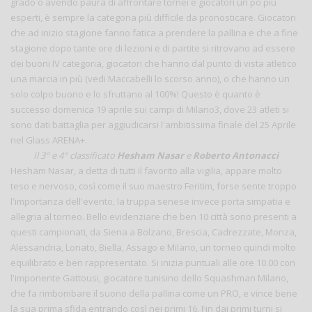
grado o avendo paura di affrontare tornei e giocatori un pò più
esperti, è sempre la categoria più difficile da pronosticare. Giocatori
che ad inizio stagione fanno fatica a prendere la pallina e che a fine
stagione dopo tante ore di lezioni e di partite si ritrovano ad essere
dei buoni IV categoria, giocatori che hanno dal punto di vista atletico
una marcia in più (vedi Maccabelli lo scorso anno), o che hanno un
solo colpo buono e lo sfruttano al 100%! Questo è quanto è
successo domenica 19 aprile sui campi di Milano3, dove 23 atleti si
sono dati battaglia per aggiudicarsi l'ambitissima finale del 25 Aprile
nel Glass ARENA+.
Il 3° e 4° classificato
Hesham Nasar
e
Roberto Antonacci
Hesham Nasar, a detta di tutti il favorito alla vigilia, appare molto
teso e nervoso, così come il suo maestro Feritim, forse sente troppo
l'importanza dell'evento, la truppa senese invece porta simpatia e
allegria al torneo. Bello evidenziare che ben 10 città sono presenti a
questi campionati, da Siena a Bolzano, Brescia, Cadrezzate, Monza,
Alessandria, Lonato, Biella, Assago e Milano, un torneo quindi molto
equilibrato e ben rappresentato. Si inizia puntuali alle ore 10.00 con
l'imponente Gattousi, giocatore tunisino dello Squashman Milano,
che fa rimbombare il suono della pallina come un PRO, e vince bene
la sua prima sfida entrando così nei primi 16. Fin dai primi turni si