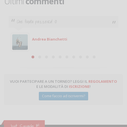
Ultimi
commenti
Che figata pazzesca! :O
Andrea Bianchetti
VUOI PARTECIPARE A UN TORNEO? LEGGI IL
REGOLAMENTO
E LE MODALITÀ DI
ISCRIZIONE
!
Come faccio ad iscrivermi?
Just Squash It!