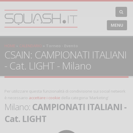
MENU
HOME
CALENDARIO
Torneo - Evento
CSAIN: CAMPIONATI ITALIANI
- Cat. LIGHT - Milano
Per utilizzare questa funzionalità di condivisione sui social network
è necessario
accettare i cookie
della categoria 'Marketing'
Milano:
CAMPIONATI ITALIANI -
Cat. LIGHT