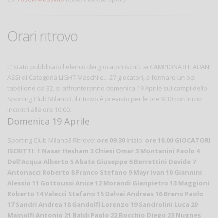
Orari ritrovo
E' stato pubblicato l'elenco dei giocatori iscritti ai CAMPIONATI ITALIANI
ASSI di Categoria LIGHT Maschile... 27 giocatori, a formare un bel
tabellone da 32, si affronteranno domenica 19 Aprile sui campi dello
Sporting Club Milano3. Il ritrovo è previsto per le ore 9.30 con inizio
incontri alle ore 10.00.
Domenica 19 Aprile
Sporting Club Milano3 Ritrovo:
ore 09.30
Inizio:
ore 10.00
GIOCATORI
ISCRITTI:
1 Nasar Hesham 2 Chiesi Omar 3 Montanini Paolo 4
Dell'Acqua Alberto 5 Abate Giuseppe 6 Berrettini Davide 7
Antonacci Roberto 8 Franco Stefano 9 Mayr Ivan 10 Giannini
Alessio 11 Gottoussi Anice 12 Morandi Gianpietro 13 Maggioni
Roberto 14 Valecci Stefano 15 Dalvai Andreas 16 Breno Paolo
17 Sandri Andrea 18 Gandolfi Lorenzo 19 Sandrolini Luca 20
Mainolfi Antonio 21 Baldi Paolo 22 Bocchio Diego 23 Nugnes