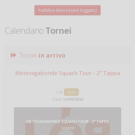
Calendario
Tornei
Tornei
in arrivo
Metevagabonde Squash Tour - 2ª Tappa
Ci
Cat:
Open
Data:
12/09/2026
METEVAGABONDE SQUASH TOUR - 2ª TAPPA
12/09/2026