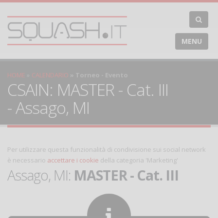
MENU
HOME
CALENDARIO
Torneo - Evento
CSAIN: MASTER - Cat. III
- Assago, MI
Per utilizzare questa funzionalità di condivisione sui social network
è necessario
accettare i cookie
della categoria 'Marketing'
Assago, MI:
MASTER - Cat. III