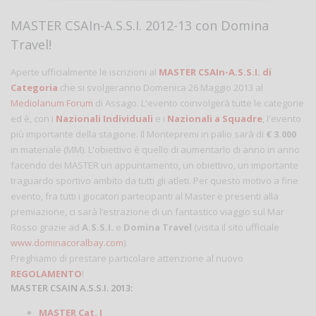
MASTER CSAIn-A.S.S.I. 2012-13 con Domina
Travel!
Aperte ufficialmente le iscrizioni al
MASTER CSAIn-A.S.S.I. di
Categoria
che si svolgeranno Domenica 26 Maggio 2013 al
Mediolanum Forum
di Assago. L'evento coinvolgerà tutte le categorie
ed è, con i
Nazionali Individuali
e i
Nazionali a Squadre
, l'evento
più importante della stagione. Il Montepremi in palio sarà di
€ 3.000
in materiale (MM). L'obiettivo è quello di aumentarlo di anno in anno
facendo dei MASTER un appuntamento, un obiettivo, un importante
traguardo sportivo ambito da tutti gli atleti. Per questo motivo a fine
evento, fra tutti i giocatori partecipanti al Master e presenti alla
premiazione, ci sarà l’estrazione di un fantastico viaggio sul Mar
Rosso grazie ad
A.S.S.I.
e
Domina Travel
(visita il sito ufficiale
www.dominacoralbay.com
).
Preghiamo di prestare particolare attenzione al nuovo
REGOLAMENTO
!
MASTER CSAIN A.S.S.I. 2013:
MASTER Cat. I