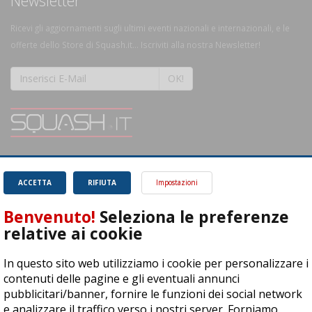
Newsletter
Ricevi gli aggiornamenti sugli ultimi eventi nazionali e internazionali, e le
offerte dello Store di Squash.it... Iscriviti alla nostra Newsletter!
OK!
SQUASH.it: Il punto di riferimento quotidiano per tutti gli amanti di questo
magnifico sport.
Leggi
ACCETTA
RIFIUTA
Impostazioni
Benvenuto!
Seleziona le preferenze
relative ai cookie
In questo sito web utilizziamo i cookie per personalizzare i
ASD Let's Sport - Via T. Olivelli 3, 25014 Castenedolo (BS) - P. Iva:
contenuti delle pagine e gli eventuali annunci
04278030988
pubblicitari/banner, fornire le funzioni dei social network
© Copyright 2015 | All Rights Reserved - Powered by
DynDevice
e analizzare il traffico verso i nostri server. Forniamo