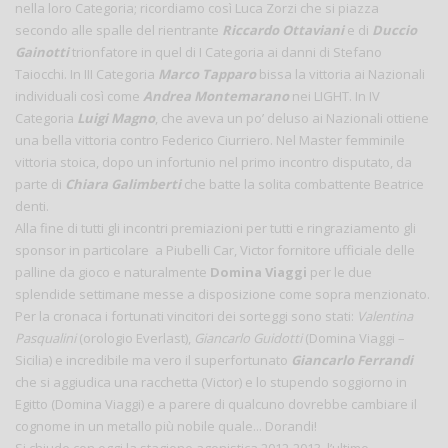
nella loro Categoria; ricordiamo così Luca Zorzi che si piazza
secondo alle spalle del rientrante
Riccardo Ottaviani
e di
Duccio
Gainotti
trionfatore in quel di I Categoria ai danni di Stefano
Taiocchi. In III Categoria
Marco Tapparo
bissa la vittoria ai Nazionali
individuali così come
Andrea Montemarano
nei LIGHT. In IV
Categoria
Luigi Magno
, che aveva un po’ deluso ai Nazionali ottiene
una bella vittoria contro Federico Ciurriero. Nel Master femminile
vittoria stoica, dopo un infortunio nel primo incontro disputato, da
parte di
Chiara Galimberti
che batte la solita combattente Beatrice
denti.
Alla fine di tutti gli incontri premiazioni per tutti e ringraziamento gli
sponsor in particolare a Piubelli Car, Victor fornitore ufficiale delle
palline da gioco e naturalmente
Domina Viaggi
per le due
splendide settimane messe a disposizione come sopra menzionato.
Per la cronaca i fortunati vincitori dei sorteggi sono stati:
Valentina
Pasqualini
(orologio Everlast),
Giancarlo Guidotti
(Domina Viaggi –
Sicilia) e incredibile ma vero il superfortunato
Giancarlo Ferrandi
che si aggiudica una racchetta (Victor) e lo stupendo soggiorno in
Egitto (Domina Viaggi) e a parere di qualcuno dovrebbe cambiare il
cognome in un metallo più nobile quale... Dorandi!
Si chiude con oggi la stagione agonistica 2012-2013, l’ultimo