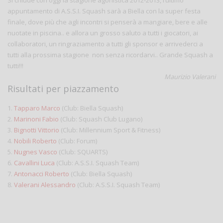
appuntamento di A.S.S.I. Squash sarà a Biella con la super festa
finale, dove più che agli incontri si penserà a mangiare, bere e alle
nuotate in piscina.. e allora un grosso saluto a tutti i giocatori, ai
collaboratori, un ringraziamento a tutti gli sponsor e arrivederci a
tutti alla prossima stagione non senza ricordarvi.. Grande Squash a
tutti!!!
Maurizio Valerani
Risultati per piazzamento
1.
Tapparo Marco
(Club: Biella Squash)
2.
Marinoni Fabio
(Club: Squash Club Lugano)
3.
Bignotti Vittorio
(Club: Millennium Sport & Fitness)
4.
Nobili Roberto
(Club: Forum)
5.
Nugnes Vasco
(Club: SQUARTS)
6.
Cavallini Luca
(Club: A.S.S.I. Squash Team)
7.
Antonacci Roberto
(Club: Biella Squash)
8.
Valerani Alessandro
(Club: A.S.S.I. Squash Team)