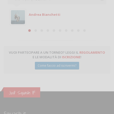
giocare. Se sei in zona e puoi gioc
Michele
Michele Miglionico
VUOI PARTECIPARE A UN TORNEO? LEGGI IL
REGOLAMENTO
E LE MODALITÀ DI
ISCRIZIONE
!
Come faccio ad iscrivermi?
Just Squash It!
Squash.it