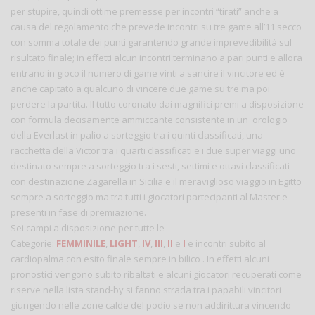
per stupire, quindi ottime premesse per incontri “tirati” anche a
causa del regolamento che prevede incontri su tre game all’11 secco
con somma totale dei punti garantendo grande imprevedibilità sul
risultato finale; in effetti alcun incontri terminano a pari punti e allora
entrano in gioco il numero di game vinti a sancire il vincitore ed è
anche capitato a qualcuno di vincere due game su tre ma poi
perdere la partita. Il tutto coronato dai magnifici premi a disposizione
con formula decisamente ammiccante consistente in un orologio
della Everlast in palio a sorteggio tra i quinti classificati, una
racchetta della Victor tra i quarti classificati e i due super viaggi uno
destinato sempre a sorteggio tra i sesti, settimi e ottavi classificati
con destinazione Zagarella in Sicilia e il meraviglioso viaggio in Egitto
sempre a sorteggio ma tra tutti i giocatori partecipanti al Master e
presenti in fase di premiazione.
Sei campi a disposizione per tutte le
Categorie:
FEMMINILE
,
LIGHT
,
IV
,
III
,
II
e
I
e incontri subito al
cardiopalma con esito finale sempre in bilico . In effetti alcuni
pronostici vengono subito ribaltati e alcuni giocatori recuperati come
riserve nella lista stand-by si fanno strada tra i papabili vincitori
giungendo nelle zone calde del podio se non addirittura vincendo