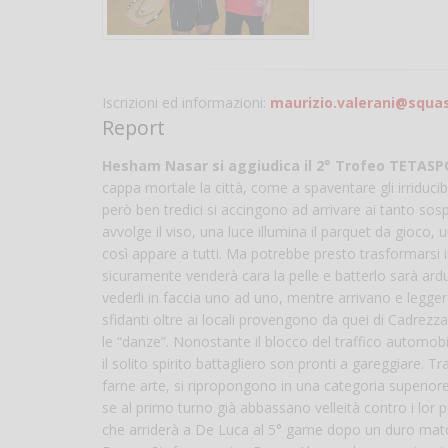
Iscrizioni ed informazioni:
maurizio.valerani@squas
Report
Hesham Nasar si aggiudica il 2° Trofeo TETASPOR
cappa mortale la città, come a spaventare gli irriducibili
però ben tredici si accingono ad arrivare ai tanto sos
avvolge il viso, una luce illumina il parquet da gioco,
così appare a tutti. Ma potrebbe presto trasformarsi i
sicuramente venderà cara la pelle e batterlo sarà ardua
vederli in faccia uno ad uno, mentre arrivano e legger
sfidanti oltre ai locali provengono da quei di Cadre
le “danze”. Nonostante il blocco del traffico automobilis
il solito spirito battagliero son pronti a gareggiare. 
farne arte, si ripropongono in una categoria superiore
se al primo turno già abbassano velleità contro i lor p
che arriderà a De Luca al 5° game dopo un duro match