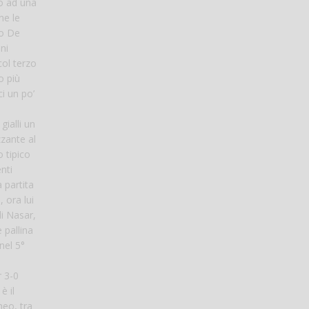
mo ad una
he le
ro De
ni
col terzo
o più
i un po’
ialli un
zzante al
o tipico
nti
a partita
 ora lui
di Nasar,
 pallina
nel 5°
r 3-0
è il
neo, tra