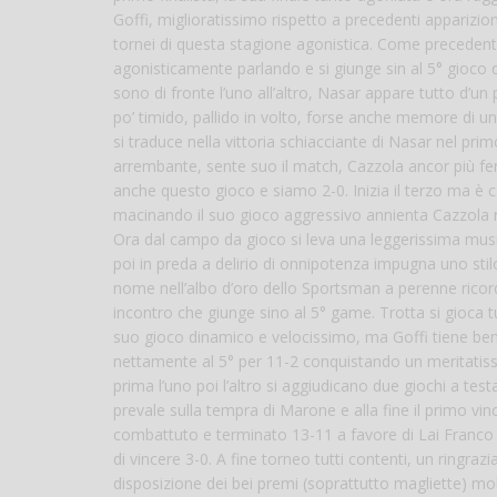
Goffi, miglioratissimo rispetto a precedenti apparizion
tornei di questa stagione agonistica. Come precedent
agonisticamente parlando e si giunge sin al 5° gioco 
sono di fronte l’uno all’altro, Nasar appare tutto d’u
po’ timido, pallido in volto, forse anche memore di un
si traduce nella vittoria schiacciante di Nasar nel 
arrembante, sente suo il match, Cazzola ancor più fe
anche questo gioco e siamo 2-0. Inizia il terzo ma è 
macinando il suo gioco aggressivo annienta Cazzola ri
Ora dal campo da gioco si leva una leggerissima musica
poi in preda a delirio di onnipotenza impugna uno stilo 
nome nell’albo d’oro dello Sportsman a perenne ricord
incontro che giunge sino al 5° game. Trotta si gioca t
suo gioco dinamico e velocissimo, ma Goffi tiene ben
nettamente al 5° per 11-2 conquistando un meritatiss
prima l’uno poi l’altro si aggiudicano due giochi a tes
prevale sulla tempra di Marone e alla fine il primo v
combattuto e terminato 13-11 a favore di Lai Franco
di vincere 3-0. A fine torneo tutti contenti, un ringr
disposizione dei bei premi (soprattutto magliette) mol