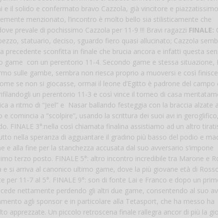
i e il solido e confermato bravo Cazzola, già vincitore e piazzatissimo 
emente menzionato, l’incontro è molto bello sia stilisticamente che
dove prevale di pochissimo Cazzola per 11-9 !!! Bravi ragazzi
FINALE:
n pezzo, statuario, deciso, sguardo fiero quasi allucinato; Cazzola sem
a precedente sconfitta in finale che brucia ancora e infatti questa se
primo game con un perentorio 11-4. Secondo game e stessa situazione,
rmo sulle gambe, sembra non riesca proprio a muoversi e così finisce
come se non si giocasse, ormai il leone d’Egitto è padrone del campo 
filandogli un perentorio 11-3 e così vince il torneo di casa meritatam
 a ritmo di “Jeel” e Nasar ballando festeggia con la braccia alzate al
e comincia a “scolpire”, usando la scrittura dei suoi avi in geroglifico,
o. FINALE 3°:nella così chiamata finalina assistiamo ad un altro tirat
utto nella speranza di agguantare il gradino più basso del podio e mac
e e alla fine per la stanchezza accusata dal suo avversario s’impone
imo terzo posto. FINALE 5°: altro incontro incredibile tra Marone e R
ta e si arriva al canonico ultimo game, dove la più giovane età di Ross
ince per 11-7 al 5°. FINALE 9°: son di fonte Lai e Franco e dopo un pr
 cede nettamente perdendo gli altri due game, consentendo al suo av
aziamento agli sponsor e in particolare alla Tetasport, che ha messo ha
to apprezzate. Un piccolo retroscena finale rallegra ancor di più la gi