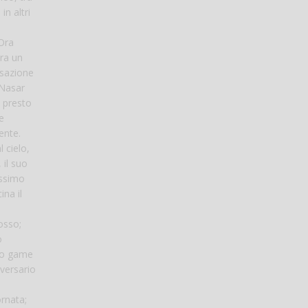
in altri
Ora
bra un
nsazione
 Nasar
 presto
e
ente.
 cielo,
 il suo
issimo
ina il
osso;
o
imo game
versario
ornata;