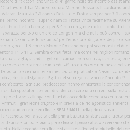
tore di rakleton, che vince al 4° game; nell’altro incontro assistia
-12 a favore di Lai Maurizio contro Marone Rossano. Ricordiamo anc
1; Valerani Maurizio 3-0 contro Delicato e Trotta sempre per 3-0 cont
 nel primo incontro il super dinamico Trotta vince facilmente su Valera
est’ultimo che ha la meglio per 3-0 ma con game molto combattuti e 
 si sbarazza per 3-0 di un eroico Longoni ma che nulla può contro il su
Hesham Nasar, che forse un po’ per l’emozione di godere dei pronostic
 il primo gioco 11-9 contro Marone Rossano per poi scatenarsi nei due
rentorio 11-5 11-2. Sembra ormai fatta, ma come nei migliori romanzi g
orta una caviglia, scende il gelo nel campo: non si rialza, sembra agoni
toico eroismo si rimette in piedi. Afflitto dal dolore non riesce nel su
!! Dopo un breve ma intensa medicazione praticata a Nasar i contende
dica, riuscirà il signore d’Egitto nel suo regno a vincere l’incontro!? L
 confacente, altri suoi predecessori hanno annientato la concorrenza,
 increduli spettatori sembra di veder crescere una criniera sulla testa 
campo e il viso s’allunga con fauci di coccodrillo come a voler mordere
 Ammut il gran leone d’Egitto e in preda a delirio agonistico annienta 
 meritatamente in semifinale.
SEMIFINALI:
nella prima Nasar
la racchetta per la scelta della prima battuta, si sbarazza di trotta pe
si disunisce un po’ e piano piano lascia il passo al suo avversario che 
iunta. Nella seconda semifinale si assiste all’incontro più bello del tor