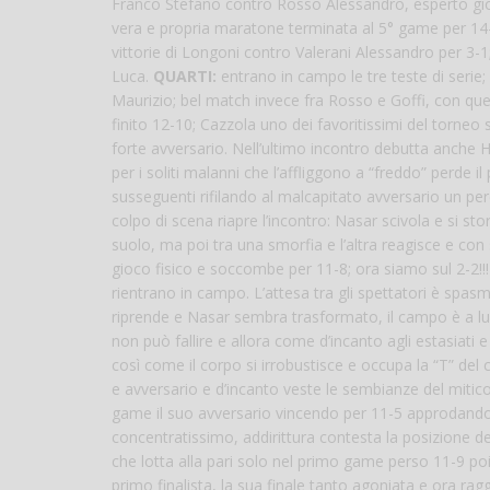
Franco Stefano contro Rosso Alessandro, esperto gioca
vera e propria maratone terminata al 5° game per 14
vittorie di Longoni contro Valerani Alessandro per 3-
Luca.
QUARTI:
entrano in campo le tre teste di serie;
Maurizio; bel match invece fra Rosso e Goffi, con qu
finito 12-10; Cazzola uno dei favoritissimi del torneo
forte avversario. Nell’ultimo incontro debutta anche 
per i soliti malanni che l’affliggono a “freddo” perde
susseguenti rifilando al malcapitato avversario un pe
colpo di scena riapre l’incontro: Nasar scivola e si st
suolo, ma poi tra una smorfia e l’altra reagisce e con s
gioco fisico e soccombe per 11-8; ora siamo sul 2-2!
rientrano in campo. L’attesa tra gli spettatori è spasmo
riprende e Nasar sembra trasformato, il campo è a lui
non può fallire e allora come d’incanto agli estasiati e
così come il corpo si irrobustisce e occupa la “T” del 
e avversario e d’incanto veste le sembianze del mitico
game il suo avversario vincendo per 11-5 approdando
concentratissimo, addirittura contesta la posizione del
che lotta alla pari solo nel primo game perso 11-9 poi 
primo finalista, la sua finale tanto agoniata e ora ragg