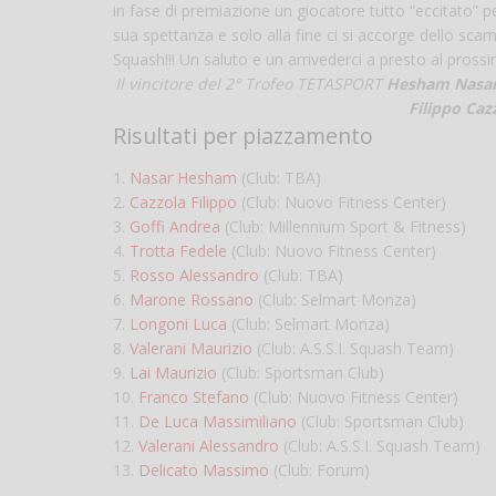
in fase di premiazione un giocatore tutto “eccitato” p
sua spettanza e solo alla fine ci si accorge dello scam
Squash!!! Un saluto e un arrivederci a presto al pros
Il vincitore del 2° Trofeo TETASPORT
Hesham Nasa
Filippo Caz
Risultati per piazzamento
1.
Nasar Hesham
(Club: TBA)
2.
Cazzola Filippo
(Club: Nuovo Fitness Center)
3.
Goffi Andrea
(Club: Millennium Sport & Fitness)
4.
Trotta Fedele
(Club: Nuovo Fitness Center)
5.
Rosso Alessandro
(Club: TBA)
6.
Marone Rossano
(Club: Selmart Monza)
7.
Longoni Luca
(Club: Selmart Monza)
8.
Valerani Maurizio
(Club: A.S.S.I. Squash Team)
9.
Lai Maurizio
(Club: Sportsman Club)
10.
Franco Stefano
(Club: Nuovo Fitness Center)
11.
De Luca Massimiliano
(Club: Sportsman Club)
12.
Valerani Alessandro
(Club: A.S.S.I. Squash Team)
13.
Delicato Massimo
(Club: Forum)