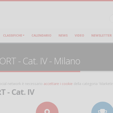
CLASSIFICHE
CALENDARIO
NEWS
VIDEO
NEWSLETTER
RT - Cat. IV - Milano
 social network è necessario
accettare i cookie
della categoria 'Marketi
 - Cat. IV