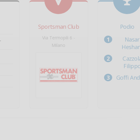
Sportsman Club
Podio
Via Termopili 6 -
Nasar
T
Milano
Hesha
Cazzol
Filipp
Goffi An