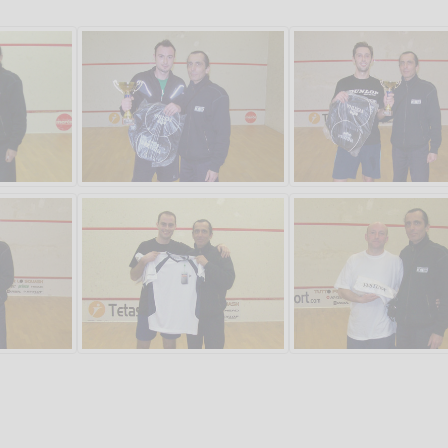
Salve,
come fare per pren
il campo per giocare
un mio amico?
Devo chiamare il nu
telefonico o si può f
online?
Grazie