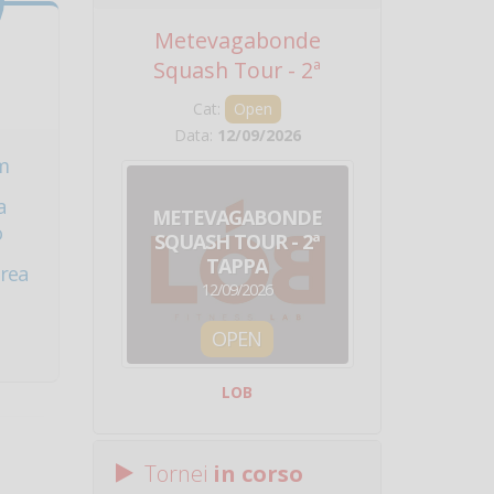
Metevagabonde
Circuito Na
Squash Tour - 2ª
Squadre - 
Tappa
Cat:
Open
Cat:
Squ
Data:
12/09/2026
Data:
19/0
m
a
METEVAGABONDE
CIRCU
o
SQUASH TOUR - 2ª
NAZION
TAPPA
SQUADRE - 
drea
12/09/2026
19/09/
OPEN
SQUA
LOB
Centro Sporti
Tornei
in corso