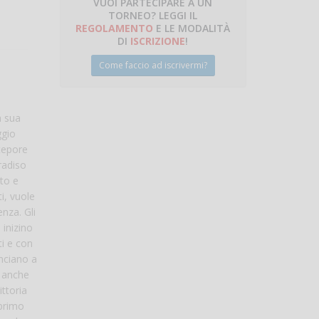
VUOI PARTECIPARE A UN
TORNEO? LEGGI IL
talano
REGOLAMENTO
E LE MODALITÀ
DI
ISCRIZIONE
!
Come faccio ad iscrivermi?
a sua
ggio
 tepore
radiso
tto e
i, vuole
nza. Gli
 inizino
ti e con
inciano a
o anche
ittoria
 primo