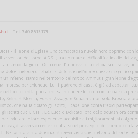
Vanessa Ca
h.it
- Tel. 340.8613179
T! - Il leone d’Egitto
Una tempestosa nuvola nera opprime con l
 avventori dei tornei A.S.S.I.; tra un mare di difficoltà e insidie del via
pirati campi da gioco. Qui come d’improvviso la nebbia si dissolve, un
 una dolce melodia di “shabi” si diffonde nell’aria e questo magnifico pa
n un inferno: siamo nel territorio del mitico Ammut il gran leone d’egi
 impresa per chiunque. Lui, il padrone di casa, è già ad aspettarli tutt
e nei loro occhi la paura che sa infondere in loro con la sua sola prese
zzate, Selmart Monza, Forum Assago e Squash e non solo Brescia e ora
tico, che ha falcidiato gli iscritti, il tabellone conta tredici partecipan
Tra gli iscritti due LIGHT, De Luca e Delicato, che dello squash ora com
 per valutare le loro esperienze acquisite e i miglioramenti si colgon
iù navigati avversari onde scontrarsi nel prosequio del torneo con la v
. Nel primo turno due incontri avvincenti che mettono di fronte nel