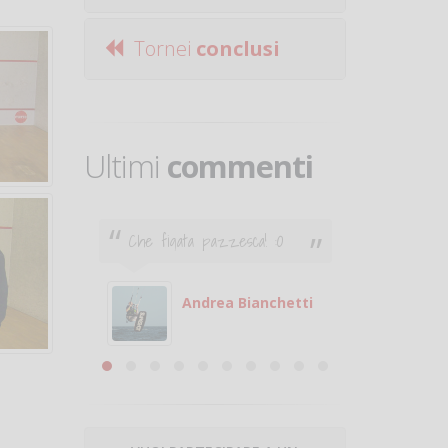
Tornei
conclusi
Ultimi
commenti
Che figata pazzesca! :O
Ciao. Son
poco e v
otare
giocare.
 con
puoi gio
Andrea Bianchetti
mero
Michele
are