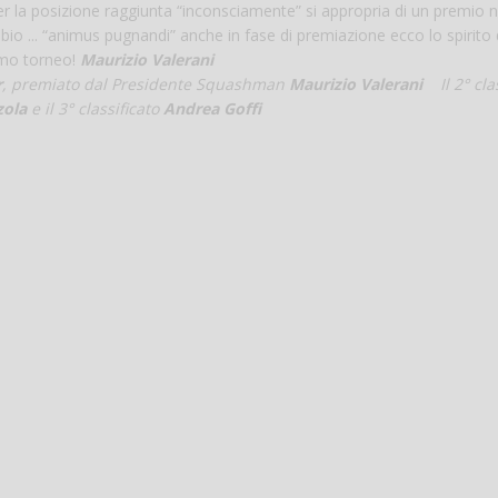
er la posizione raggiunta “inconsciamente” si appropria di un premio n
bio ... “animus pugnandi” anche in fase di premiazione ecco lo spirito 
simo torneo!
Maurizio Valerani
r
, premiato dal Presidente Squashman
Maurizio Valerani
Il 2° cla
zola
e il 3° classificato
Andrea Goffi