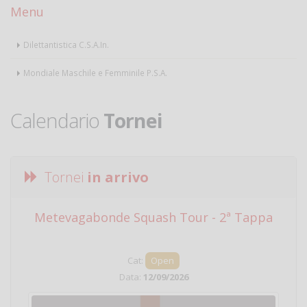
Menu
Dilettantistica C.S.A.In.
Mondiale Maschile e Femminile P.S.A.
Calendario
Tornei
Tornei
in arrivo
Metevagabonde Squash Tour - 2ª Tappa
Ci
Cat:
Open
Data:
12/09/2026