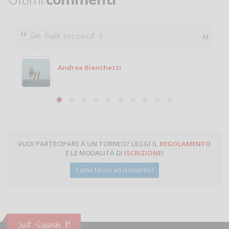
Che figata pazzesca! :O
Andrea Bianchetti
VUOI PARTECIPARE A UN TORNEO? LEGGI IL
REGOLAMENTO
E LE MODALITÀ DI
ISCRIZIONE
!
Come faccio ad iscrivermi?
Just Squash It!