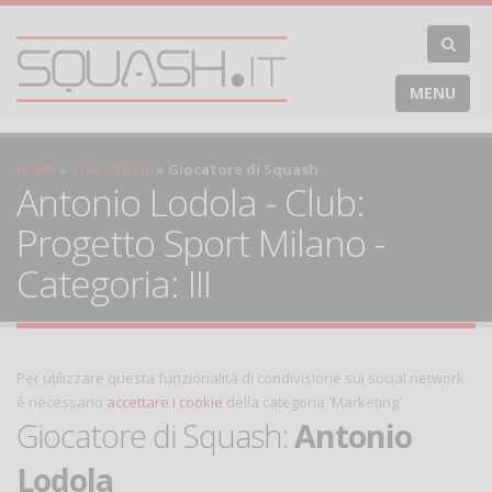
MENU
HOME
CLASSIFICHE
Giocatore di Squash
Antonio Lodola - Club:
Progetto Sport Milano -
Categoria: III
Per utilizzare questa funzionalità di condivisione sui social network
è necessario
accettare i cookie
della categoria 'Marketing'
Giocatore di Squash:
Antonio
Lodola