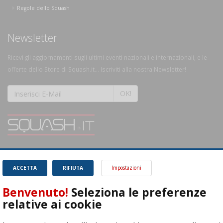
Regole dello Squash
Newsletter
Ricevi gli aggiornamenti sugli ultimi eventi nazionali e internazionali, e le
offerte dello Store di Squash.it... Iscriviti alla nostra Newsletter!
OK!
SQUASH.it: Il punto di riferimento quotidiano per tutti gli amanti di questo
magnifico sport.
Leggi
ACCETTA
RIFIUTA
Impostazioni
Benvenuto!
Seleziona le preferenze
relative ai cookie