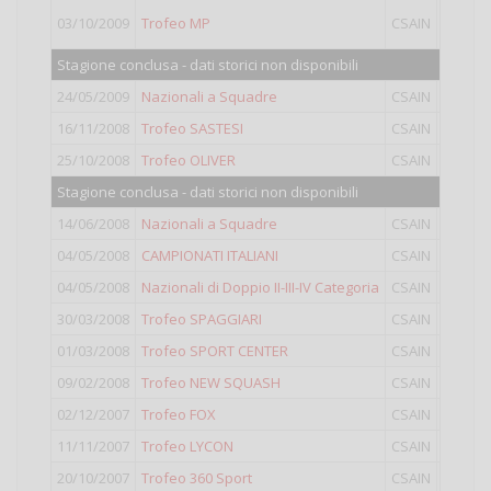
03/10/2009
Trofeo MP
CSAIN
IV
Stagione conclusa - dati storici non disponibili
24/05/2009
Nazionali a Squadre
CSAIN
IV
16/11/2008
Trofeo SASTESI
CSAIN
IV
25/10/2008
Trofeo OLIVER
CSAIN
IV
Stagione conclusa - dati storici non disponibili
14/06/2008
Nazionali a Squadre
CSAIN
IV
04/05/2008
CAMPIONATI ITALIANI
CSAIN
IV
04/05/2008
Nazionali di Doppio II-III-IV Categoria
CSAIN
Doppio
30/03/2008
Trofeo SPAGGIARI
CSAIN
IV
01/03/2008
Trofeo SPORT CENTER
CSAIN
IV
09/02/2008
Trofeo NEW SQUASH
CSAIN
IV
02/12/2007
Trofeo FOX
CSAIN
IV
11/11/2007
Trofeo LYCON
CSAIN
IV
20/10/2007
Trofeo 360 Sport
CSAIN
IV