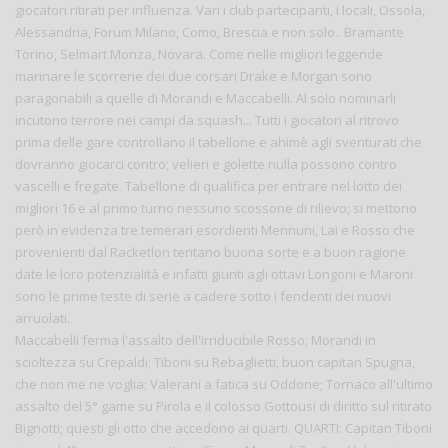
giocatori ritirati per influenza. Vari i club partecipanti, i locali, Ossola,
Alessandria, Forum Milano, Como, Brescia e non solo.. Bramante
Torino, Selmart Monza, Novara. Come nelle migliori leggende
marinare le scorrerie dei due corsari Drake e Morgan sono
paragonabili a quelle di Morandi e Maccabelli. Al solo nominarli
incutono terrore nei campi da squash... Tutti i giocatori al ritrovo
prima delle gare controllano il tabellone e ahimè agli sventurati che
dovranno giocarci contro; velieri e golette nulla possono contro
vascelli e fregate. Tabellone di qualifica per entrare nel lotto dei
migliori 16 e al primo turno nessuno scossone di rilievo; si mettono
però in evidenza tre temerari esordienti Mennuni, Lai e Rosso che
provenienti dal Racketlon tentano buona sorte e a buon ragione
date le loro potenzialità e infatti giunti agli ottavi Longoni e Maroni
sono le prime teste di serie a cadere sotto i fendenti dei nuovi
arruolati.
Maccabelli ferma l'assalto dell'irriducibile Rosso; Morandi in
scioltezza su Crepaldi; Tiboni su Rebaglietti, buon capitan Spugna,
che non me ne voglia; Valerani a fatica su Oddone; Tornaco all'ultimo
assalto del 5° game su Pirola e il colosso Gottousi di diritto sul ritirato
Bignotti; questi gli otto che accedono ai quarti. QUARTI: Capitan Tiboni