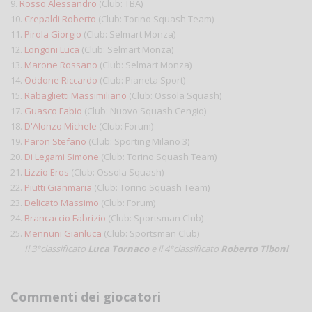
9.
Rosso Alessandro
(Club: TBA)
10.
Crepaldi Roberto
(Club: Torino Squash Team)
11.
Pirola Giorgio
(Club: Selmart Monza)
12.
Longoni Luca
(Club: Selmart Monza)
13.
Marone Rossano
(Club: Selmart Monza)
14.
Oddone Riccardo
(Club: Pianeta Sport)
15.
Rabaglietti Massimiliano
(Club: Ossola Squash)
17.
Guasco Fabio
(Club: Nuovo Squash Cengio)
18.
D'Alonzo Michele
(Club: Forum)
19.
Paron Stefano
(Club: Sporting Milano 3)
20.
Di Legami Simone
(Club: Torino Squash Team)
21.
Lizzio Eros
(Club: Ossola Squash)
22.
Piutti Gianmaria
(Club: Torino Squash Team)
23.
Delicato Massimo
(Club: Forum)
24.
Brancaccio Fabrizio
(Club: Sportsman Club)
25.
Mennuni Gianluca
(Club: Sportsman Club)
Il 3°classificato
Luca Tornaco
e il 4°classificato
Roberto Tiboni
Commenti dei giocatori