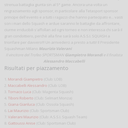
strenua battaglia giunta sin al 5° game. Ancora una volta un
ringraziamento agli sponsor, in particolare alla Tetasport sponsor
principe dell'evento e a tutti i ragazzi che hanno partecipato e... vasti
son i mari dello Squash e ardue saranno le battaglie da affrontare,
ciurme irriducibili s'affollan ad ogni torneo e non interessa chi sarà il
gran condottiero, perchè alla fine sarà solo A.S.S.I. SQUASH a
trionfare per davvero!!! Un arrivederci a presto a tutti! Il Presidente
Squashman Milano
Maurizio Valerani
Il vincitore del Trofeo SPORTSMAN
Giampietro Morandi
e il finalista
Alessandro Maccabelli
Risultati per piazzamento
1.
Morandi Giampietro
(Club: LOB)
2.
Maccabelli Alessandro
(Club: LOB)
3.
Tornaco Luca
(Club: Magenta Squash)
4.
Tiboni Roberto
(Club: Selmart Monza)
5.
Giana Gianluca
(Club: Ossola Squash)
6.
Lai Maurizio
(Club: Sportsman Club)
7.
Valerani Maurizio
(Club: A.S.S.I. Squash Team)
8.
Gattoussi Anise
(Club: Sportsman Club)