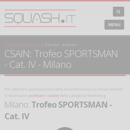
MENU
HOME
CALENDARIO
Torneo - Evento
CSAIN: Trofeo SPORTSMAN
- Cat. IV - Milano
Per utilizzare questa funzionalità di condivisione sui social network
è necessario
accettare i cookie
della categoria 'Marketing'
Milano:
Trofeo SPORTSMAN -
Cat. IV