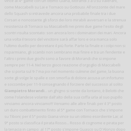
vince al 4° game con un ottimo Giana, Morandi 3 a 0 su Valerani,
come Maccabelli su Lai e Tornaco su Gottousi. All'orizzonte del mare
dello Squash si intravede ancora una probabile finale tra i due
Corsari e nonostante gli sforzi dei loro mirabili avversari e la strenua
resistenza di Tornaco su Maccabelli nei primi due game l'esito degli
scontri risulta scontato: son ancora loro i dominatori dei mari. Ancora
una volta il tesoro del vincitore sarà affar loro e ora manca solo
l'ultimo duello per decretare il più forte. Parte la finale e i colpi non si
risparmiano, gli scambi non sembrano mai finire e tra un fendente e
l'altro i primi due giochi sono a favore di Morandi che si impone
sempre per 11-4. Nel terzo gioco reazione d'orgoglio di Maccabelli
che si porta sul 9-7 ma poi nel momento culmine del game, la buona
sorte gli volge le spalle e con smorfia di dolore accusa un infortunio
e soccombe per 11-9 consegnando il forziere del successo al solito
Giampietro Morandi
... un ghigno si sente da lontano, è Belotti che
come l'olandese volante dall'alto della sua coffa urla al suo pupillo
vinciamo ancora vinciamo!!! Veniamo alle altre finali: per il 3° posto
un duro combattimento finito al 5° game con Tornaco che s'impone
su Tiboni; per il 5° posto Giana vince su un ottimo esordiente Lai; al
9° posto si classifica il pirata Rosso... Rosso di cognome e pirata per
la tenacia in campo; al 17° posto s'impone Guasco su D'Alonzo dopo