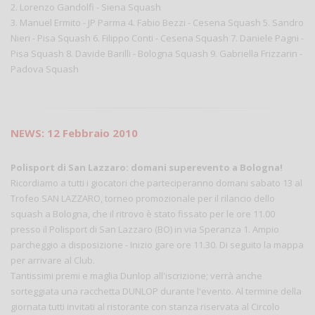
2. Lorenzo Gandolfi - Siena Squash
3. Manuel Ermito - JP Parma 4. Fabio Bezzi - Cesena Squash 5. Sandro
Nieri - Pisa Squash 6. Filippo Conti -
Cesena
Squash 7. Daniele Pagni -
Pisa Squash 8. Davide Barilli - Bologna Squash 9. Gabriella Frizzarin -
Padova Squash
NEWS: 12 Febbraio 2010
Polisport di San Lazzaro: domani superevento a Bologna!
Ricordiamo a tutti i giocatori che parteciperanno domani sabato 13 al
Trofeo SAN LAZZARO, torneo promozionale per il rilancio dello
squash a Bologna, che il ritrovo è stato fissato per le ore 11.00
presso il Polisport di San Lazzaro (BO) in via Speranza 1. Ampio
parcheggio a disposizione - Inizio gare ore 11.30. Di seguito la mappa
per arrivare al Club.
Tantissimi premi e maglia Dunlop all'iscrizione; verrà anche
sorteggiata una racchetta DUNLOP durante l'evento. Al termine della
giornata tutti invitati al ristorante con stanza riservata al Circolo