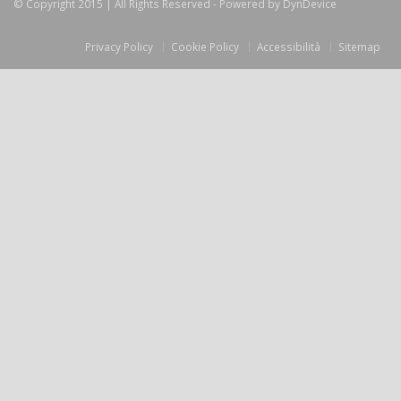
© Copyright 2015 | All Rights Reserved - Powered by
DynDevice
Privacy Policy
Cookie Policy
Accessibilità
Sitemap