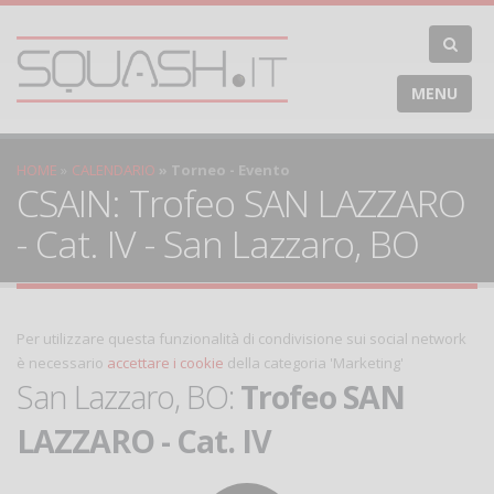
MENU
HOME
CALENDARIO
Torneo - Evento
CSAIN: Trofeo SAN LAZZARO
- Cat. IV - San Lazzaro, BO
Per utilizzare questa funzionalità di condivisione sui social network
è necessario
accettare i cookie
della categoria 'Marketing'
San Lazzaro, BO:
Trofeo SAN
LAZZARO - Cat. IV