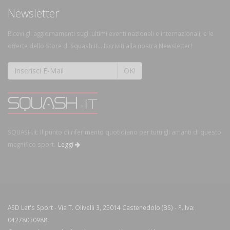
Newsletter
Ricevi gli aggiornamenti sugli ultimi eventi nazionali e internazionali, e le
offerte dello Store di Squash.it... Iscriviti alla nostra Newsletter!
OK!
SQUASH.it: Il punto di riferimento quotidiano per tutti gli amanti di questo
magnifico sport.
Leggi
ASD Let's Sport - Via T. Olivelli 3, 25014 Castenedolo (BS) - P. Iva:
04278030988