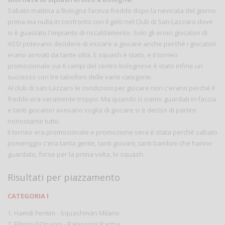
Sabato mattina a Bologna faceva freddo dopo la nevicata del giorno
prima ma nulla in confronto con il gelo nel Club di San Lazzaro dove
si è guastato l'impianto di riscaldamento. Solo gli eroici giocatori di
ASSI potevano decidere di iniziare a giocare anche perchè i giocatori
erano arrivati da tante città. E squash è stato, e il torneo
promozionale sui 6 campi del centro bolognese è stato infine un
successo con tre tabelloni delle varie categorie.
Al club di san Lazzaro le condizioni per giocare non c'erano perchè il
freddo era veramente troppo. Ma quando ci siamo guardati in faccia
e tanti giocatori avevano voglia di giocare si è deciso di partire
nonostante tutto.
Il torneo era promozionale e promozione vera è stata perchè sabato
pomeriggio c'era tanta gente, tanti giovani, tanti bambini che hanno
guardato, forse per la prima volta, lo squash.
Risultati per piazzamento
CATEGORIA I
1. Hamdi Feritim - Squashman Milano
2. Filippo DOnarini - Palasprint Parma