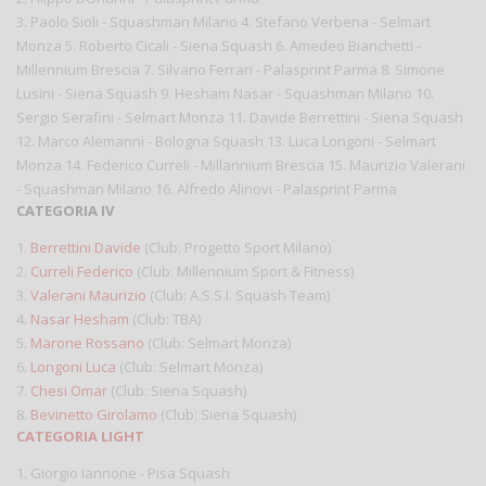
3. Paolo Sioli - Squashman Milano 4. Stefano Verbena - Selmart
Monza 5. Roberto Cicali - Siena Squash 6. Amedeo Bianchetti -
Millennium Brescia 7. Silvano Ferrari - Palasprint Parma 8. Simone
Lusini - Siena Squash 9. Hesham Nasar - Squashman Milano 10.
Sergio Serafini - Selmart Monza 11. Davide Berrettini - Siena Squash
12. Marco Alemanni - Bologna Squash 13. Luca Longoni - Selmart
Monza 14. Federico Curreli - Millannium Brescia 15. Maurizio Valerani
- Squashman Milano 16. Alfredo Alinovi - Palasprint Parma
CATEGORIA IV
1.
Berrettini Davide
(Club: Progetto Sport Milano)
2.
Curreli Federico
(Club: Millennium Sport & Fitness)
3.
Valerani Maurizio
(Club: A.S.S.I. Squash Team)
4.
Nasar Hesham
(Club: TBA)
5.
Marone Rossano
(Club: Selmart Monza)
6.
Longoni Luca
(Club: Selmart Monza)
7.
Chesi Omar
(Club: Siena Squash)
8.
Bevinetto Girolamo
(Club: Siena Squash)
CATEGORIA LIGHT
1. Giorgio Iannone - Pisa Squash