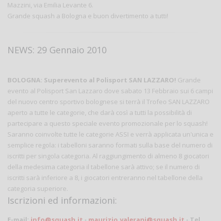
Mazzini, via Emilia Levante 6.
Grande squash a Bologna e buon divertimento a tutti!
NEWS: 29 Gennaio 2010
BOLOGNA: Superevento al Polisport SAN LAZZARO!
Grande
evento al Polisport San Lazzaro dove sabato 13 Febbraio sui 6 campi
del nuovo centro sportivo bolognese si terrà il Trofeo SAN LAZZARO
aperto a tutte le categorie, che darà così a tutti la possibilità di
partecipare a questo speciale evento promozionale per lo squash!
Saranno coinvolte tutte le categorie ASSI e verrà applicata un'unica e
semplice regola: i tabelloni saranno formati sulla base del numero di
iscritti per singola categoria. Al raggiungimento di almeno 8 giocatori
della medesima categoria il tabellone sarà attivo; se il numero di
iscritti sarà inferiore a 8, i giocatori entreranno nel tabellone della
categoria superiore.
Iscrizioni ed informazioni:
E-mail:
info@squash.it
-
maurizio.valerani@squash.it
- Tel.