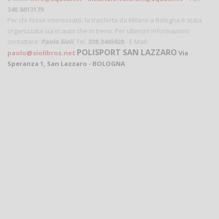
340.8613179
Per chi fosse interessato, la trasferta da Milano a Bologna è stata
organizzata sia in auto che in treno. Per ulteriori informazioni
contattare:
Paolo Sioli
: Tel.
338.3465928
- E-Mail:
POLISPORT SAN LAZZARO
paolo@siolibros.net
Via
Speranza 1, San Lazzaro - BOLOGNA