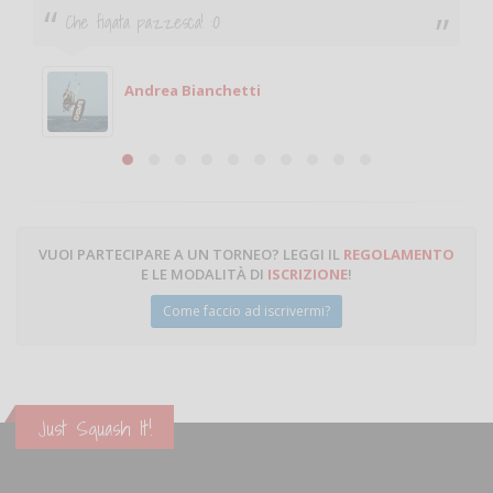
Ciao. Sono a Treviglio da poco e vorrei tornare a
giocare. Se sei in zona e puoi giocare fammi sapere.
Michele
Michele Miglionico
VUOI PARTECIPARE A UN TORNEO? LEGGI IL
REGOLAMENTO
E LE MODALITÀ DI
ISCRIZIONE
!
Come faccio ad iscrivermi?
Just Squash It!