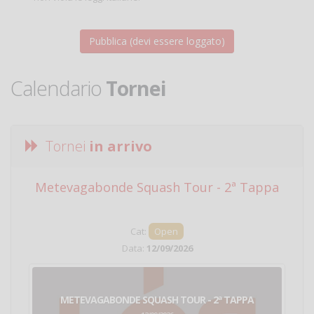
Calendario
Tornei
Tornei
in arrivo
Metevagabonde Squash Tour - 2ª Tappa
Ci
Cat:
Open
Data:
12/09/2026
METEVAGABONDE SQUASH TOUR - 2ª TAPPA