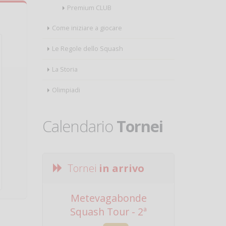
Premium CLUB
Come iniziare a giocare
Le Regole dello Squash
La Storia
Olimpiadi
Calendario
Tornei
Tornei
in arrivo
Metevagabonde
Circuito Na
Squash Tour - 2ª
Squadre - 
Tappa