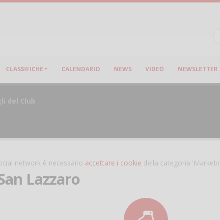
CLASSIFICHE
CALENDARIO
NEWS
VIDEO
NEWSLETTER
li del Club
 social network è necessario
accettare i cookie
della categoria 'Marketi
 San Lazzaro