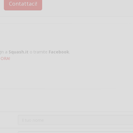
Contattaci!
gin a
Squash.it
o tramite
Facebook
.
 ORA!