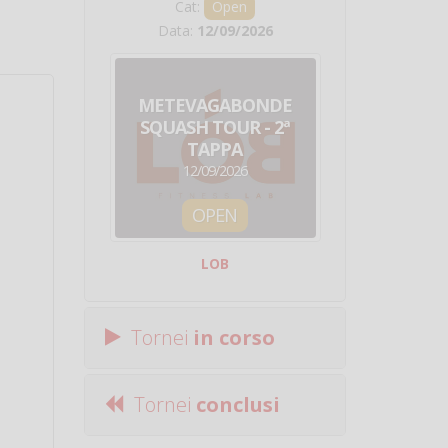
Cat:
Open
Cat:
Squ
Data:
12/09/2026
Data:
19/0
METEVAGABONDE
CIRCU
SQUASH TOUR - 2ª
NAZION
TAPPA
SQUADRE - 
12/09/2026
19/09/
OPEN
SQUA
LOB
Centro Sporti
Tornei
in corso
Tornei
conclusi