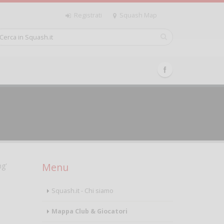
Registrati
Squash Map
Menu
ng'
Squash.it - Chi siamo
Mappa Club & Giocatori