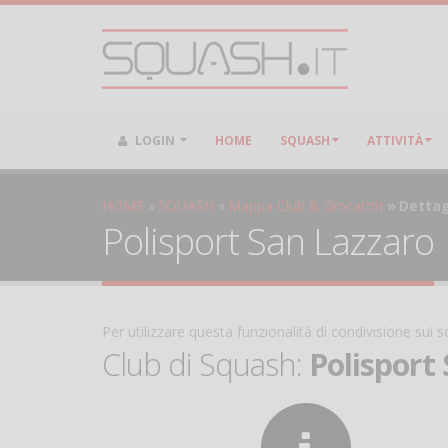
LOGIN
HOME
SQUASH
ATTIVITÀ
HOME
SQUASH
Mappa Club & Giocatori
Dettag
Polisport San Lazzaro
Per utilizzare questa funzionalità di condivisione sui
Club di Squash:
Polisport