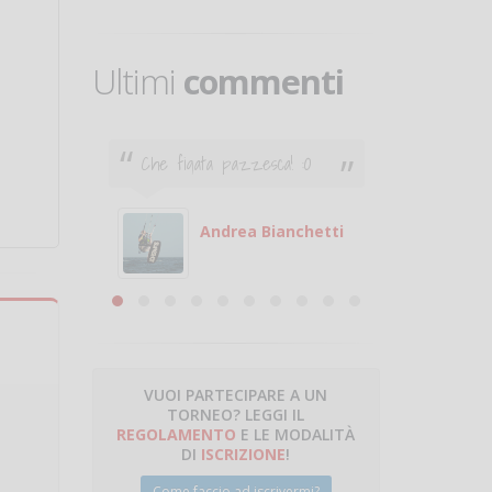
Ultimi
commenti
Che figata pazzesca! :O
Ciao. Son
poco e v
otare
giocare.
 con
puoi gio
Andrea Bianchetti
mero
Michele
are
VUOI PARTECIPARE A UN
TORNEO? LEGGI IL
talano
REGOLAMENTO
E LE MODALITÀ
DI
ISCRIZIONE
!
Come faccio ad iscrivermi?