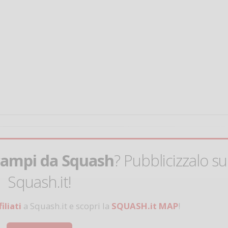
Salve,
come fare per pren
il campo per giocare
un mio amico?
Devo chiamare il nu
telefonico o si può f
online?
campi da Squash
? Pubblicizzalo su
Grazie
Squash.it!
Vanessa Ca
iliati
a Squash.it e scopri la
SQUASH.it MAP
!