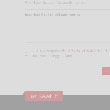
E-Mail (per ricevere l'avviso di risposta)
Inserisci il testo del commento
Ho letto e approvato la
Policy dei commenti
. Il
non viola le leggi italiane.
Just Squash It!