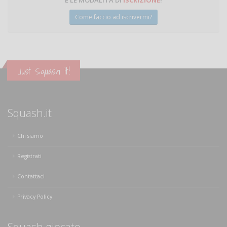
E LE MODALITÀ DI
ISCRIZIONE
!
Come faccio ad iscrivermi?
Just Squash It!
Squash.it
Chi siamo
Registrati
Contattaci
Privacy Policy
Squash giocato