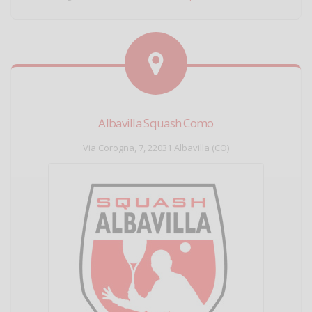
Albavilla Squash Como
Via Corogna, 7, 22031 Albavilla (CO)