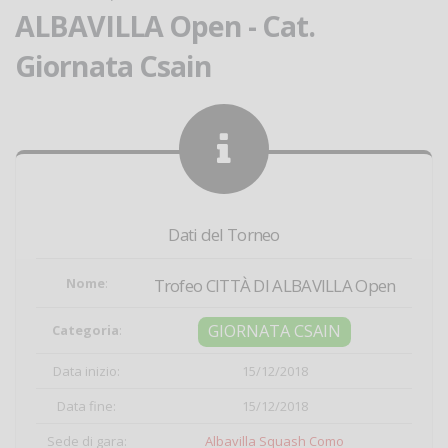
ALBAVILLA Open - Cat.
Giornata Csain
Dati del Torneo
Nome
:
Trofeo CITTÀ DI ALBAVILLA Open
GIORNATA CSAIN
Categoria
:
Data inizio:
15/12/2018
Data fine:
15/12/2018
Sede di gara:
Albavilla Squash Como