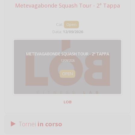
Metevagabonde Squash Tour - 2ª Tappa
Ci
Cat:
Open
Data:
12/09/2026
METEVAGABONDE SQUASH TOUR - 2ª TAPPA
12/09/2026
OPEN
LOB
Tornei
in corso