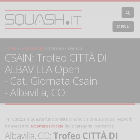
MENU
HOME
CALENDARIO
Torneo - Evento
CSAIN: Trofeo CITTÀ DI
ALBAVILLA Open
- Cat. Giornata Csain
- Albavilla, CO
Per utilizzare questa funzionalità di condivisione sui social network
è necessario
accettare i cookie
della categoria 'Marketing'
Albavilla, CO:
Trofeo CITTÀ DI