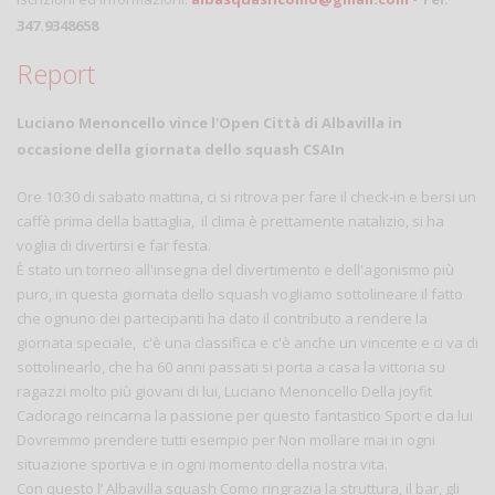
347.9348658
Report
Luciano Menoncello vince l'Open Città di Albavilla in
occasione della giornata dello squash CSAIn
Ore 10:30 di sabato mattina, ci si ritrova per fare il check-in e bersi un
caffè prima della battaglia, il clima è prettamente natalizio, si ha
voglia di divertirsi e far festa.
È stato un torneo all'insegna del divertimento e dell'agonismo più
puro, in questa giornata dello squash vogliamo sottolineare il fatto
che ognuno dei partecipanti ha dato il contributo a rendere la
giornata speciale, c'è una classifica e c'è anche un vincente e ci va di
sottolinearlo, che ha 60 anni passati si porta a casa la vittoria su
ragazzi molto più giovani di lui, Luciano Menoncello Della joyfit
Cadorago reincarna la passione per questo fantastico Sport e da lui
Dovremmo prendere tutti esempio per Non mollare mai in ogni
situazione sportiva e in ogni momento della nostra vita.
Con questo l’ Albavilla squash Como ringrazia la struttura, il bar, gli