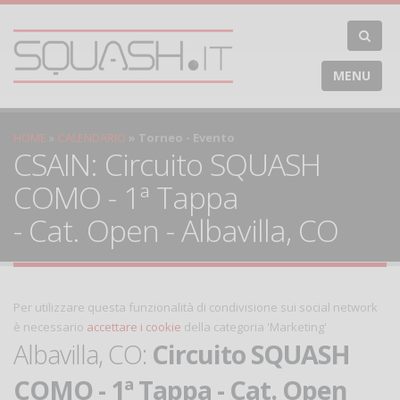
MENU
HOME
CALENDARIO
Torneo - Evento
CSAIN: Circuito SQUASH
COMO - 1ª Tappa
- Cat. Open - Albavilla, CO
Per utilizzare questa funzionalità di condivisione sui social network
è necessario
accettare i cookie
della categoria 'Marketing'
Albavilla, CO:
Circuito SQUASH
COMO - 1ª Tappa - Cat. Open