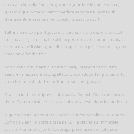
va a casa fino alla fine, per giocare e guardare le partite di tutti,
questo è quello che vorremmo vedere sempre nei nostri club,
divertimento e passione per questo fantastico sport!
Tutti insieme solo per il gusto di divertirsi a tirare qualche pallata!
L'ultimo allungo, l'ultimo filo di fiato per cercare di portarsi a casa la
vittoria e la bellissima gloria di uno sport fatto più che altro di grandi
emozioni e fatiche free!
Non ci sono stati match più o meno belli, i presenti hanno dato
sempre il massimo e dato spettacolo, soprattutto il ringraziamento
va a chi è arrivato da Trento, Parma, solo per giocare!
Grazie a tutti i partecipanti e all’Albavilla Squash Como che ancora
dopo 12 anni resiste e ci prova a rialzare la testa dopo la pandemia!
Al quinto posto Super Mussi Andrea, in forze per Albavilla Squash
Como da 2 anni, si porta a casa per 3/1 la vittoria sull’immortale
Luciano Menoncello Joy fit Cadorago, primo assoluto della sua