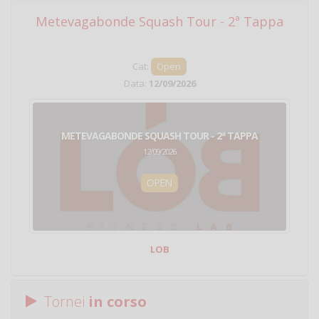
Metevagabonde Squash Tour - 2ª Tappa
Ci
Cat:
Open
Data:
12/09/2026
METEVAGABONDE SQUASH TOUR - 2ª TAPPA
12/09/2026
OPEN
LOB
Tornei
in corso