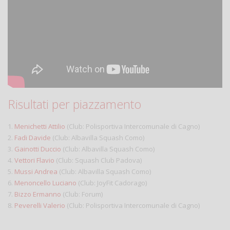
Risultati per piazzamento
1.
Menichetti Attilio
(Club: Polisportiva Intercomunale di Cagno)
2.
Fadi Davide
(Club: Albavilla Squash Como)
3.
Gainotti Duccio
(Club: Albavilla Squash Como)
4.
Vettori Flavio
(Club: Squash Club Padova)
5.
Mussi Andrea
(Club: Albavilla Squash Como)
6.
Menoncello Luciano
(Club: JoyFit Cadorago)
7.
Bizzo Ermanno
(Club: Forum)
8.
Peverelli Valerio
(Club: Polisportiva Intercomunale di Cagno)