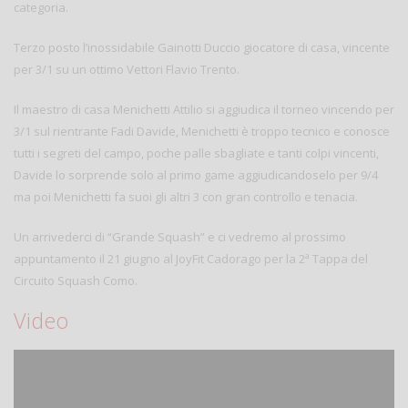
categoria.
Terzo posto l’inossidabile Gainotti Duccio giocatore di casa, vincente
per 3/1 su un ottimo Vettori Flavio Trento.
Il maestro di casa Menichetti Attilio si aggiudica il torneo vincendo per
3/1 sul rientrante Fadi Davide, Menichetti è troppo tecnico e conosce
tutti i segreti del campo, poche palle sbagliate e tanti colpi vincenti,
Davide lo sorprende solo al primo game aggiudicandoselo per 9/4
ma poi Menichetti fa suoi gli altri 3 con gran controllo e tenacia.
Un arrivederci di “Grande Squash” e ci vedremo al prossimo
appuntamento il 21 giugno al JoyFit Cadorago per la 2ª Tappa del
Circuito Squash Como.
Video