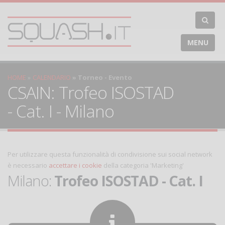
MENU
HOME
CALENDARIO
Torneo - Evento
CSAIN: Trofeo ISOSTAD
- Cat. I - Milano
Per utilizzare questa funzionalità di condivisione sui social network
è necessario
accettare i cookie
della categoria 'Marketing'
Milano:
Trofeo ISOSTAD - Cat. I