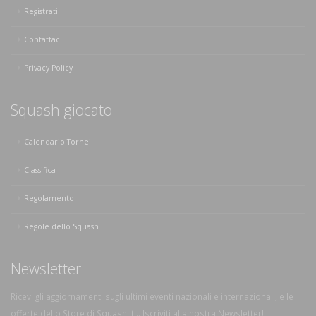
Registrati
Contattaci
Privacy Policy
Squash giocato
Calendario Tornei
Classifica
Regolamento
Regole dello Squash
Newsletter
Ricevi gli aggiornamenti sugli ultimi eventi nazionali e internazionali, e le
offerte dello Store di Squash.it... Iscriviti alla nostra Newsletter!