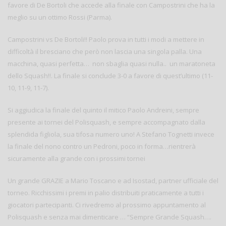
favore di De Bortoli che accede alla finale con Campostrini che ha la
meglio su un ottimo Rossi (Parma).
Campostrini vs De Bortoli!! Paolo prova in tutti i modi a mettere in
difficoltà il bresciano che però non lascia una singola palla. Una
macchina, quasi perfetta… non sbaglia quasi nulla.. un maratoneta
dello Squash!!. La finale si conclude 3-0 a favore di quest’ultimo (11-
10, 11-9, 11-7).
Si aggiudica la finale del quinto il mitico Paolo Andreini, sempre
presente ai tornei del Polisquash, e sempre accompagnato dalla
splendida figliola, sua tifosa numero uno! A Stefano Tognetti invece
la finale del nono contro un Pedroni, poco in forma…rientrerà
sicuramente alla grande con i prossimi tornei
Un grande GRAZIE a Mario Toscano e ad Isostad, partner ufficiale del
torneo. Ricchissimi i premi in palio distribuiti praticamente a tutti i
giocatori partecipanti. Ci rivedremo al prossimo appuntamento al
Polisquash e senza mai dimenticare … “Sempre Grande Squash….