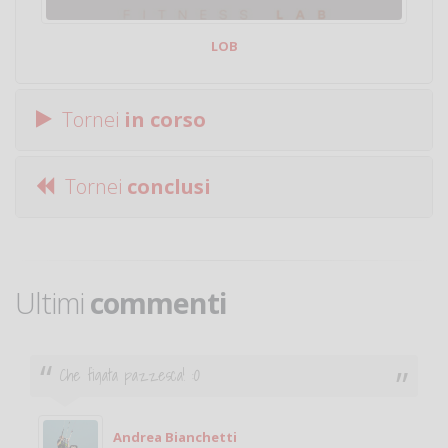
LOB
Tornei
in corso
Tornei
conclusi
Ultimi
commenti
Che figata pazzesca! :O
Andrea Bianchetti