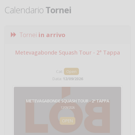
Calendario
Tornei
Tornei
in arrivo
Metevagabonde Squash Tour - 2ª Tappa
Ci
Cat:
Open
Data:
12/09/2026
METEVAGABONDE SQUASH TOUR - 2ª TAPPA
12/09/2026
OPEN