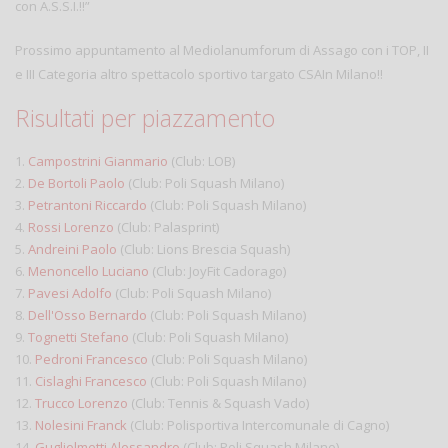
con A.S.S.I.!!”
Prossimo appuntamento al Mediolanumforum di Assago con i TOP, II
e III Categoria altro spettacolo sportivo targato CSAIn Milano!!
Risultati per piazzamento
1.
Campostrini Gianmario
(Club: LOB)
2.
De Bortoli Paolo
(Club: Poli Squash Milano)
3.
Petrantoni Riccardo
(Club: Poli Squash Milano)
4.
Rossi Lorenzo
(Club: Palasprint)
5.
Andreini Paolo
(Club: Lions Brescia Squash)
6.
Menoncello Luciano
(Club: JoyFit Cadorago)
7.
Pavesi Adolfo
(Club: Poli Squash Milano)
8.
Dell'Osso Bernardo
(Club: Poli Squash Milano)
9.
Tognetti Stefano
(Club: Poli Squash Milano)
10.
Pedroni Francesco
(Club: Poli Squash Milano)
11.
Cislaghi Francesco
(Club: Poli Squash Milano)
12.
Trucco Lorenzo
(Club: Tennis & Squash Vado)
13.
Nolesini Franck
(Club: Polisportiva Intercomunale di Cagno)
14.
Guglielmetti Alessandro
(Club: Poli Squash Milano)