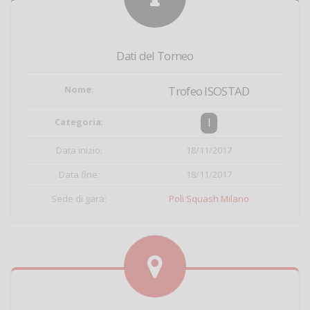
Dati del Torneo
Nome
:
Trofeo ISOSTAD
I
Categoria
:
Data inizio:
18/11/2017
Data fine:
18/11/2017
Sede di gara:
Poli Squash Milano