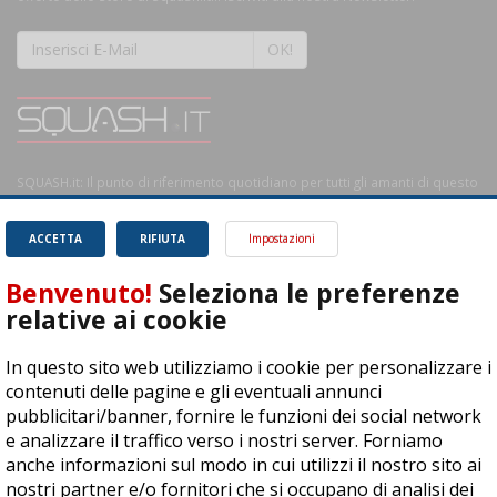
OK!
SQUASH.it: Il punto di riferimento quotidiano per tutti gli amanti di questo
magnifico sport.
Leggi
ACCETTA
RIFIUTA
Impostazioni
Benvenuto!
Seleziona le preferenze
relative ai cookie
ASD Let's Sport - Via T. Olivelli 3, 25014 Castenedolo (BS) - P. Iva:
In questo sito web utilizziamo i cookie per personalizzare i
04278030988
contenuti delle pagine e gli eventuali annunci
© Copyright 2015 | All Rights Reserved - Powered by
DynDevice
pubblicitari/banner, fornire le funzioni dei social network
e analizzare il traffico verso i nostri server. Forniamo
Privacy Policy
Cookie Policy
Accessibilità
Sitemap
anche informazioni sul modo in cui utilizzi il nostro sito ai
nostri partner e/o fornitori che si occupano di analisi dei