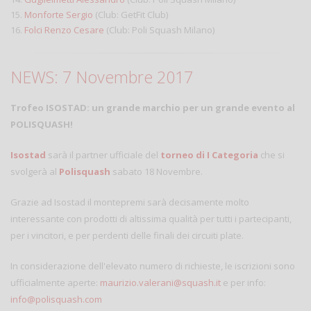
15.
Monforte Sergio
(Club: GetFit Club)
16.
Folci Renzo Cesare
(Club: Poli Squash Milano)
NEWS: 7 Novembre 2017
Trofeo ISOSTAD: un grande marchio per un grande evento al
POLISQUASH!
Isostad
sarà il partner ufficiale del
torneo di I Categoria
che si
svolgerà al
Polisquash
sabato 18 Novembre.
Grazie ad Isostad il montepremi sarà decisamente molto
interessante con prodotti di altissima qualità per tutti i partecipanti,
per i vincitori, e per perdenti delle finali dei circuiti plate.
In considerazione dell'elevato numero di richieste, le iscrizioni sono
ufficialmente aperte:
maurizio.valerani@squash.it
e per info:
info@polisquash.com