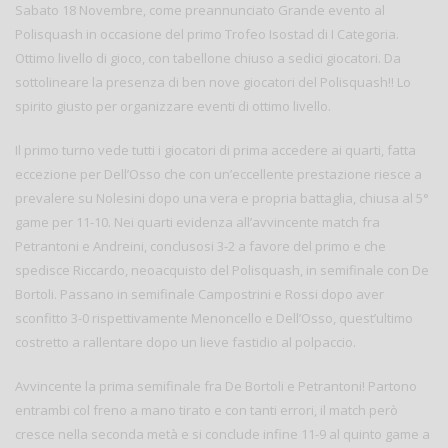
Sabato 18 Novembre, come preannunciato Grande evento al
Polisquash in occasione del primo Trofeo Isostad di I Categoria.
Ottimo livello di gioco, con tabellone chiuso a sedici giocatori. Da
sottolineare la presenza di ben nove giocatori del Polisquash!! Lo
spirito giusto per organizzare eventi di ottimo livello.
Il primo turno vede tutti i giocatori di prima accedere ai quarti, fatta
eccezione per Dell’Osso che con un’eccellente prestazione riesce a
prevalere su Nolesini dopo una vera e propria battaglia, chiusa al 5°
game per 11-10. Nei quarti evidenza all’avvincente match fra
Petrantoni e Andreini, conclusosi 3-2 a favore del primo e che
spedisce Riccardo, neoacquisto del Polisquash, in semifinale con De
Bortoli. Passano in semifinale Campostrini e Rossi dopo aver
sconfitto 3-0 rispettivamente Menoncello e Dell’Osso, quest’ultimo
costretto a rallentare dopo un lieve fastidio al polpaccio.
Avvincente la prima semifinale fra De Bortoli e Petrantoni! Partono
entrambi col freno a mano tirato e con tanti errori, il match però
cresce nella seconda metà e si conclude infine 11-9 al quinto game a