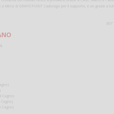
zie a Mirco di GRAFICPOINT Cadorago per il supporto, e un grazie a tutt
BST
IANO
l.
Cagno)
)
di Cagno)
i Cagno)
di Cagno)