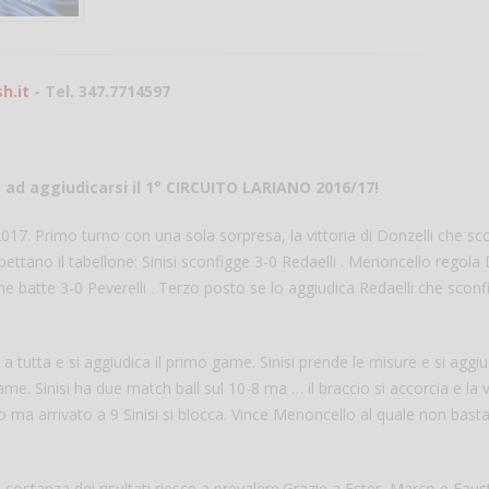
h.it
- Tel. 347.7714597
 ad aggiudicarsi il 1° CIRCUITO LARIANO 2016/17!
o 2017. Primo turno con una sola sorpresa, la vittoria di Donzelli che sc
ispettano il tabellone: Sinisi sconfigge 3-0 Redaelli . Menoncello regola 
 che batte 3-0 Peverelli . Terzo posto se lo aggiudica Redaelli che scon
tutta e si aggiudica il primo game. Sinisi prende le misure e si aggiud
me. Sinisi ha due match ball sul 10-8 ma … il braccio si accorcia e la 
o ma arrivato a 9 Sinisi si blocca. Vince Menoncello al quale non basta
a costanza dei risultati riesce a prevalere.Grazie a Ester, Marco e Faus