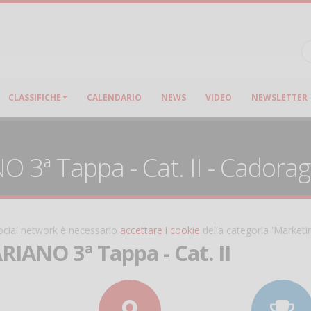
CLASSIFICHE
CALENDARIO
NEWS
VIDEO
NEWSLETTER
O 3ª Tappa - Cat. II - Cadora
 social network è necessario
accettare i cookie
della categoria 'Marketi
ARIANO 3ª Tappa - Cat. II