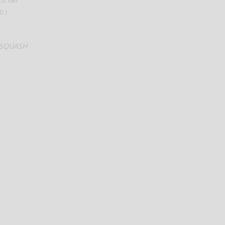
i i
 SQUASH