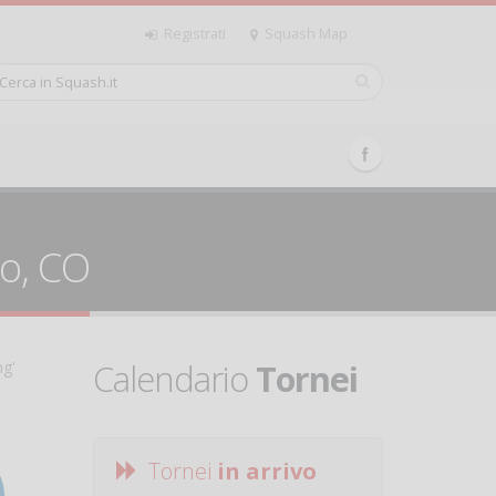
Registrati
Squash Map
go, CO
Calendario
Tornei
ng'
Tornei
in arrivo