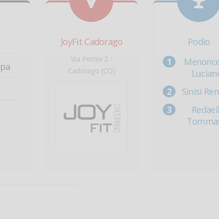
JoyFit Cadorago
Podio
Via Pertini 2 -
Menonce
ppa
Cadorago (CO)
Lucian
Sinisi Re
Redaell
Tomma