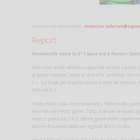
Iscrizioni ed informazioni:
maurizio.valerani@squas
Report
Menoncello vince la 3ª Tappa ma è Renato Sinisi
Solo nove iscritti all’ultima tappa del circuito Larian
al quinto Nolesini, testa di serie n°4. Semifinali che r
3-1 . La finale per il quinto posto è vinta da Nolesini
Donzelli 3-1.
Finale molto bella ed emozionante. Menoncello parte a 
secondo ed il terzo game. Tutto si decide al quarto ga
volpe si porta sul 2 a 2. Ultimo game molto equilibrat
vittoria di questa tappa per aggiudicarsi il circuito.
Vince il Circuito Lariano 2017 Renato Sinisi, che con l