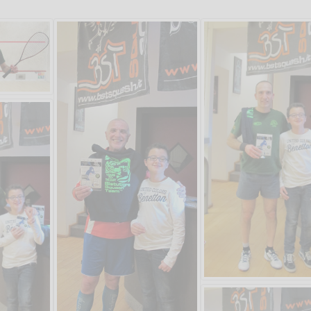
Salve,
Che figata pazzesca!
come fare per prenotare
il campo per giocare con
Andrea Bia
un mio amico?
Devo chiamare il numero
telefonico o si può fare
online?
Grazie