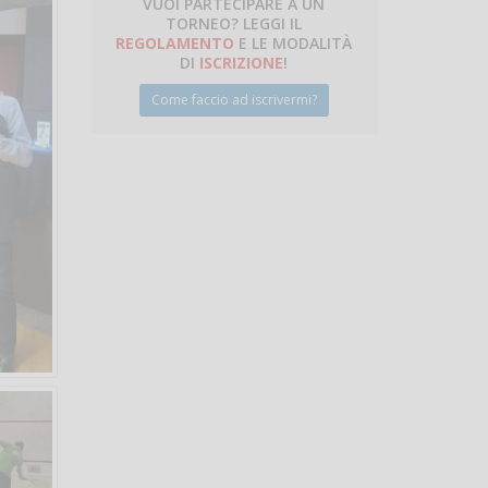
VUOI PARTECIPARE A UN
TORNEO? LEGGI IL
REGOLAMENTO
E LE MODALITÀ
DI
ISCRIZIONE
!
Come faccio ad iscrivermi?