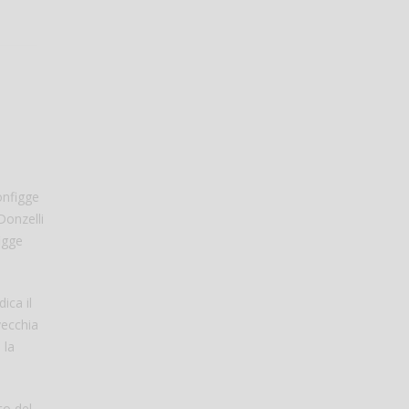
onfigge
Donzelli
figge
ica il
vecchia
 la
to del