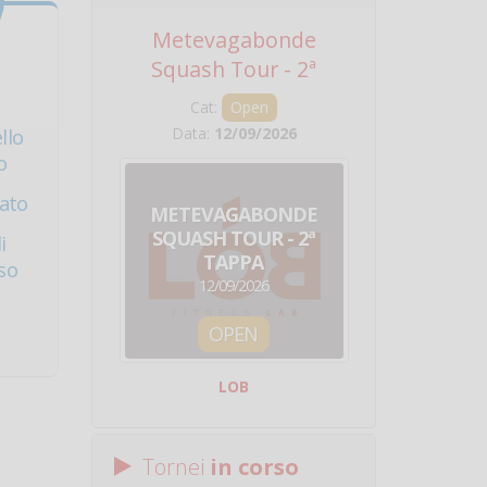
Metevagabonde
Circuito Na
Squash Tour - 2ª
Squadre - 
Tappa
Cat:
Open
Cat:
Squ
Data:
12/09/2026
Data:
19/0
llo
o
nato
METEVAGABONDE
CIRCU
SQUASH TOUR - 2ª
NAZION
i
TAPPA
SQUADRE - 
so
12/09/2026
19/09/
OPEN
SQUA
LOB
Centro Sporti
Tornei
in corso