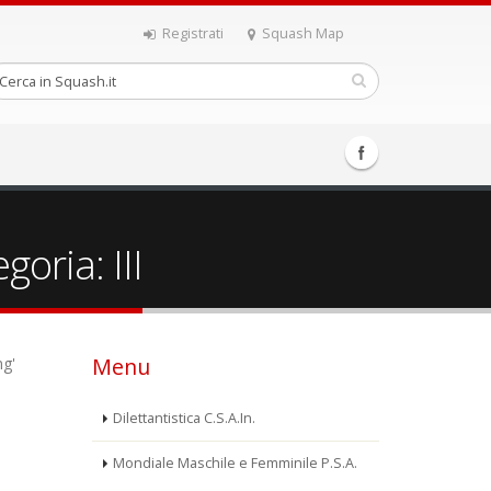
Registrati
Squash Map
oria: III
Menu
ng'
Dilettantistica C.S.A.In.
Mondiale Maschile e Femminile P.S.A.