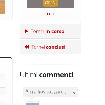
OPEN
SQUA
LOB
Centro Sporti
Tornei
in corso
Tornei
conclusi
Ultimi
commenti
Che figata pazzesca! :O
Ciao. Son
poco e v
otare
giocare.