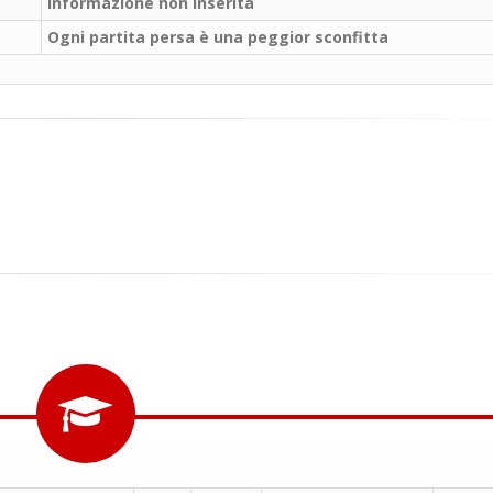
il campo per giocare
Informazione non inserita
un mio amico?
Ogni partita persa è una peggior sconfitta
Devo chiamare il nu
telefonico o si può f
online?
Grazie
Vanessa Ca