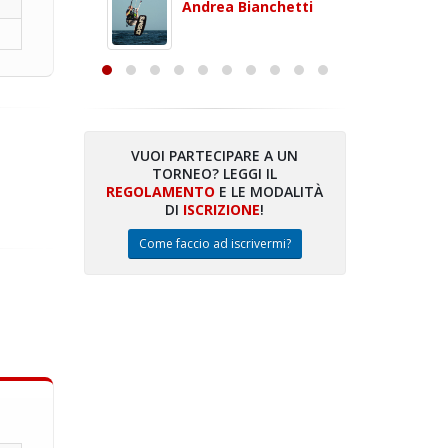
 con
puoi gio
Andrea Bianchetti
mero
Michele
are
VUOI PARTECIPARE A UN
TORNEO? LEGGI IL
talano
REGOLAMENTO
E LE MODALITÀ
DI
ISCRIZIONE
!
Come faccio ad iscrivermi?