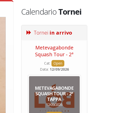
Calendario
Tornei
Tornei
in arrivo
Metevagabonde
Circuito Na
Squash Tour - 2ª
Squadre - 
Tappa
Cat:
Open
Cat:
Squ
Data:
12/09/2026
Data:
19/0
METEVAGABONDE
CIRCU
SQUASH TOUR - 2ª
NAZION
TAPPA
SQUADRE - 
12/09/2026
19/09/