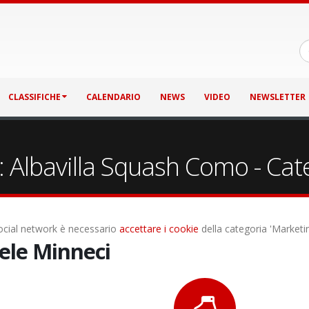
CLASSIFICHE
CALENDARIO
NEWS
VIDEO
NEWSLETTER
 Albavilla Squash Como - Categ
 social network è necessario
accettare i cookie
della categoria 'Marketi
ele Minneci