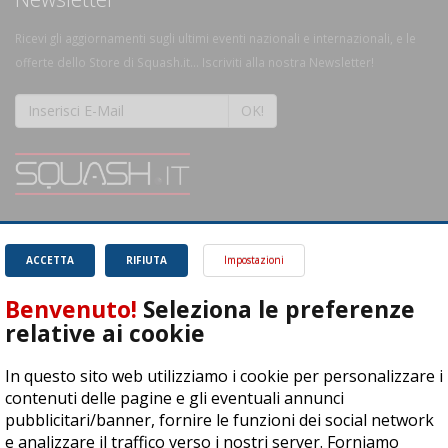
Ricevi gli aggiornamenti sugli ultimi eventi nazionali e internazionali, e le
offerte dello Store di Squash.it... Iscriviti alla nostra Newsletter!
OK!
SQUASH.it: Il punto di riferimento quotidiano per tutti gli amanti di questo
magnifico sport.
Leggi
ACCETTA
RIFIUTA
Impostazioni
Benvenuto!
Seleziona le preferenze
relative ai cookie
In questo sito web utilizziamo i cookie per personalizzare i
ASD Let's Sport - Via T. Olivelli 3, 25014 Castenedolo (BS) - P. Iva:
contenuti delle pagine e gli eventuali annunci
04278030988
pubblicitari/banner, fornire le funzioni dei social network
© Copyright 2015 | All Rights Reserved - Powered by
DynDevice
e analizzare il traffico verso i nostri server. Forniamo