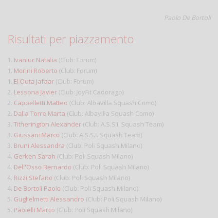
Paolo De Bortoli
Risultati per piazzamento
1.
Ivaniuc Natalia
(Club: Forum)
1.
Morini Roberto
(Club: Forum)
1.
El Outa Jafaar
(Club: Forum)
2.
Lessona Javier
(Club: JoyFit Cadorago)
2.
Cappelletti Matteo
(Club: Albavilla Squash Como)
2.
Dalla Torre Marta
(Club: Albavilla Squash Como)
3.
Titherington Alexander
(Club: A.S.S.I. Squash Team)
3.
Giussani Marco
(Club: A.S.S.I. Squash Team)
3.
Bruni Alessandra
(Club: Poli Squash Milano)
4.
Gerken Sarah
(Club: Poli Squash Milano)
4.
Dell'Osso Bernardo
(Club: Poli Squash Milano)
4.
Rizzi Stefano
(Club: Poli Squash Milano)
4.
De Bortoli Paolo
(Club: Poli Squash Milano)
5.
Guglielmetti Alessandro
(Club: Poli Squash Milano)
5.
Paolelli Marco
(Club: Poli Squash Milano)