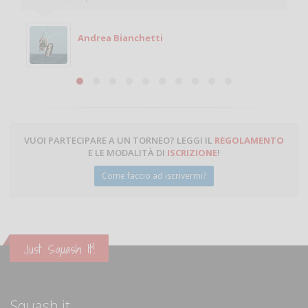
giocare. Se sei in zona e puoi giocare fammi sapere.
Michele
Michele Miglionico
VUOI PARTECIPARE A UN TORNEO? LEGGI IL
REGOLAMENTO
E LE MODALITÀ DI
ISCRIZIONE
!
Come faccio ad iscrivermi?
Just Squash It!
Squash.it