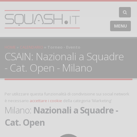
MENU
HOME
CALENDARIO
Torneo - Evento
CSAIN: Nazionali a Squadre
- Cat. Open - Milano
Per utilizzare questa funzionalità di condivisione sui social network
è necessario
accettare i cookie
della categoria 'Marketing'
Milano:
Nazionali a Squadre -
Cat. Open