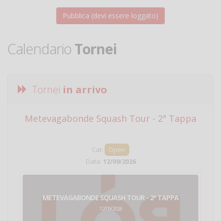
Calendario
Tornei
Tornei
in arrivo
Metevagabonde Squash Tour - 2ª Tappa
Ci
Cat:
Open
Data:
12/09/2026
METEVAGABONDE SQUASH TOUR - 2ª TAPPA
12/09/2026