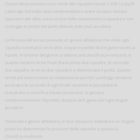
I favori del pronostico sono rivolti alle squadre Forum 1, Poli 1 e Joyfit
Cadorago che sulla carta sembrerebbero avere un tasso tecnico
superiore alle altre, ma si sa che nelle competizioni a squadre e con
conteggio in primis dei punti ottenuti, tutto può accadere.
La formula del torneo prevede un girone all’italiana che vede ogni
squadra scontrarsi con le altre cinque in partite da tre game secchi ai
9 punti. Al termine del girone si ottiene una classifica provvisoria, in
quanto saranno le tre finali (fra le prime due squadre, le seconde
due squadre, le terze due squadre) a determinare il podio. Questo
rende più interessante la competizione perché i punteggi verranno
azzerati e le seconde di ogni finale avranno la possibilità di
scavalcare in classifica il team avversario. Si giocano
complessivamente 18 partite, dunque tanti game per ogni singolo
giocatore!
Terminato il girone all’italiana, in due situazioni addirittura un singolo
punto ha determinato le posizioni delle squadre e questa la
Classifica risultante: