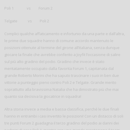
Poli 1 vs Forum 2
Telgate vs Poli 2
Complici qualche affaticamento e infortunio da una parte e dall’altra,
le prime due squadre hanno di comune accordo mantenuto le
posizioni ottenute al termine del girone all’italiana, senza dunque
giocare la finale che avrebbe conferito a Joyfit l’occasione di salire
sul più alto gradino del podio. Gradino che invece è stato
meritatamente occupato dalla favorita Forum 1, capitanata dal
grande Roberto Morini che ha saputo trascinare i suoi in ben due
vittorie a punteggio pieno contro Poli 2 e Telgate. Grande merito
soprattutto alla bravissima Natalia che ha dimostrato più che mai
quanto sia decisiva la giocatrice in squadra!
Altra storia invece a media e bassa classifica, perché le due finali
hanno in entrambi i casi invertito le posizioni! Con un distacco di soli
tre punti Forum 2 guadagna il terzo gradino del podio ai danni dei
padroni di casa Poli 1, mentre con una grande prestazione il team