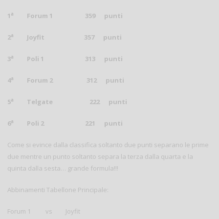
a
1
Forum 1 359 punti
a
2
Joyfit 357 punti
a
3
Poli 1 313 punti
a
4
Forum 2 312 punti
a
5
Telgate 222 punti
a
6
Poli 2 221 punti
Come si evince dalla classifica soltanto due punti separano le prime
due mentre un punto soltanto separa la terza dalla quarta e la
quinta dalla sesta… grande formula!!!
Abbinamenti Tabellone Principale:
Forum 1 vs Joyfit