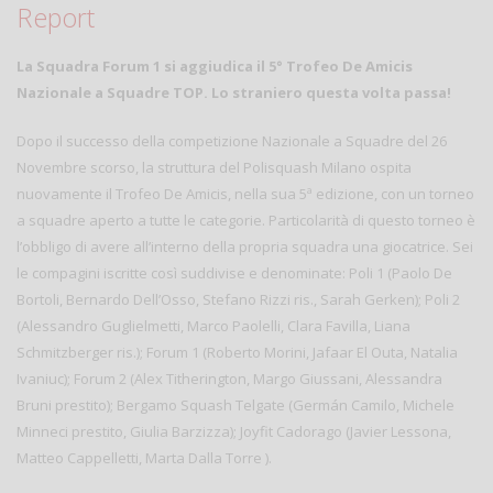
Report
La Squadra Forum 1 si aggiudica il 5° Trofeo De Amicis
Nazionale a Squadre TOP.
Lo straniero questa volta passa!
Dopo il successo della competizione Nazionale a Squadre del 26
Novembre scorso, la struttura del Polisquash Milano ospita
nuovamente il Trofeo De Amicis, nella sua 5ª edizione, con un torneo
a squadre aperto a tutte le categorie. Particolarità di questo torneo è
l’obbligo di avere all’interno della propria squadra una giocatrice. Sei
le compagini iscritte così suddivise e denominate: Poli 1 (Paolo De
Bortoli, Bernardo Dell’Osso, Stefano Rizzi ris., Sarah Gerken); Poli 2
(Alessandro Guglielmetti, Marco Paolelli, Clara Favilla, Liana
Schmitzberger ris.); Forum 1 (Roberto Morini, Jafaar El Outa, Natalia
Ivaniuc); Forum 2 (Alex Titherington, Margo Giussani, Alessandra
Bruni prestito); Bergamo Squash Telgate (Germán Camilo, Michele
Minneci prestito, Giulia Barzizza); Joyfit Cadorago (Javier Lessona,
Matteo Cappelletti, Marta Dalla Torre ).