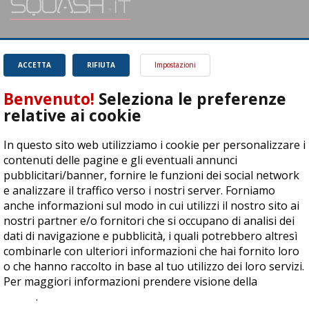
SQUASH.it: Il punto di riferimento quotidiano per tutti gli amanti di questo
magnifico sport.
Leggi
ACCETTA
RIFIUTA
Impostazioni
Benvenuto!
Seleziona le preferenze
relative ai cookie
In questo sito web utilizziamo i cookie per personalizzare i
ASD Let's Sport - Via T. Olivelli 3, 25014 Castenedolo (BS) - P. Iva:
contenuti delle pagine e gli eventuali annunci
04278030988
pubblicitari/banner, fornire le funzioni dei social network
© Copyright 2015 | All Rights Reserved - Powered by
DynDevice
e analizzare il traffico verso i nostri server. Forniamo
anche informazioni sul modo in cui utilizzi il nostro sito ai
Privacy Policy
Cookie Policy
Accessibilità
Sitemap
nostri partner e/o fornitori che si occupano di analisi dei
dati di navigazione e pubblicità, i quali potrebbero altresì
combinarle con ulteriori informazioni che hai fornito loro
o che hanno raccolto in base al tuo utilizzo dei loro servizi.
Per maggiori informazioni prendere visione della
cookie
policy
.