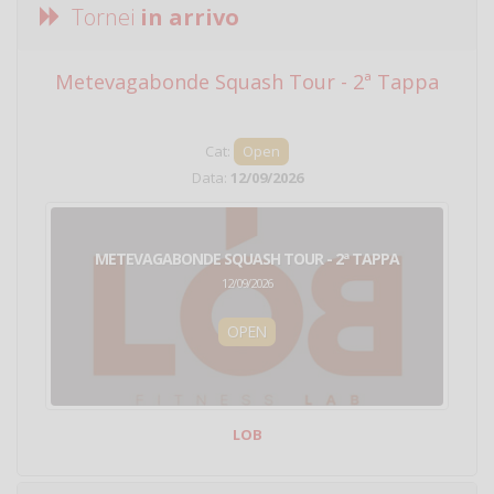
Tornei
in arrivo
Metevagabonde Squash Tour - 2ª Tappa
Ci
Cat:
Open
Data:
12/09/2026
METEVAGABONDE SQUASH TOUR - 2ª TAPPA
12/09/2026
OPEN
LOB