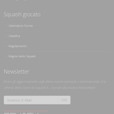
Squash giocato
Calendario Tornei
Classifica
Regolamento
Regole dello Squash
Newsletter
Ricevi gli aggiornamenti sugli ultimi eventi nazionali e internazionali, e le
offerte dello Store di Squash.it... Iscriviti alla nostra Newsletter!
OK!