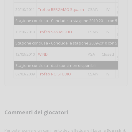
6°
classi
29/10/2011
Trofeo BERGAMO Squash
CSAIN
IV
Punti val
Stagione conclusa - Conclude la stagione 2010-2011 con 517 punti
7°
classi
10/10/2010
Trofeo SAN MIGUEL
CSAIN
IV
Punti val
Stagione conclusa - Conclude la stagione 2009-2010 con 517 punti
18°
class
13/03/2010
WIND
PSA
Closed
Punti val
Stagione conclusa - dati storici non disponibili
07/03/2009
Trofeo NOISTUDIO
CSAIN
IV
2°
classi
Commenti dei giocatori
Per poter scrivere un commento devi effettuare il Login a
Squash.it