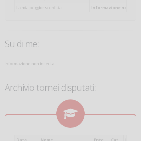
La mia peggior sconfitta:
Informazione non inser
Su di me:
Informazione non inserita
Archivio tornei disputati:
Data
Nome
Ente
Cat.
Piazza