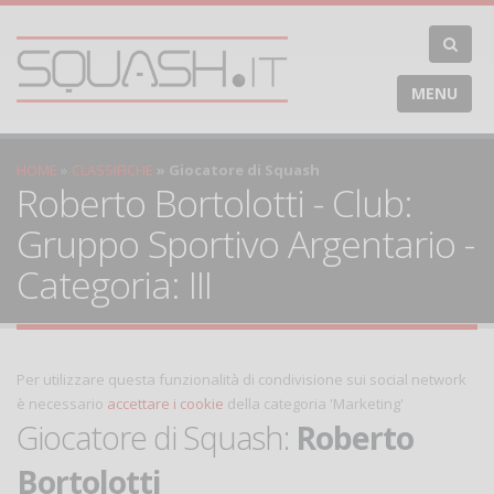
MENU
HOME
CLASSIFICHE
Giocatore di Squash
Roberto Bortolotti - Club:
Gruppo Sportivo Argentario -
Categoria: III
Per utilizzare questa funzionalità di condivisione sui social network
è necessario
accettare i cookie
della categoria 'Marketing'
Giocatore di Squash:
Roberto
Bortolotti