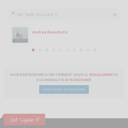
Che figata pazzesca! :O
Andrea Bianchetti
VUOI PARTECIPARE A UN TORNEO? LEGGI IL
REGOLAMENTO
E LE MODALITÀ DI
ISCRIZIONE
!
Come faccio ad iscrivermi?
Just Squash It!