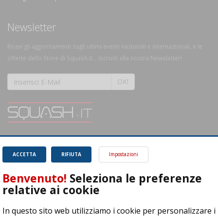
Newsletter
Ricevi gli aggiornamenti sugli ultimi eventi nazionali e internazionali, e le
offerte dello Store di Squash.it... Iscriviti alla nostra Newsletter!
OK!
SQUASH.it: Il punto di riferimento quotidiano per tutti gli amanti di questo
magnifico sport.
Leggi
ACCETTA
RIFIUTA
Impostazioni
Benvenuto!
Seleziona le preferenze
relative ai cookie
In questo sito web utilizziamo i cookie per personalizzare i
ASD Let's Sport - Via T. Olivelli 3, 25014 Castenedolo (BS) - P. Iva: