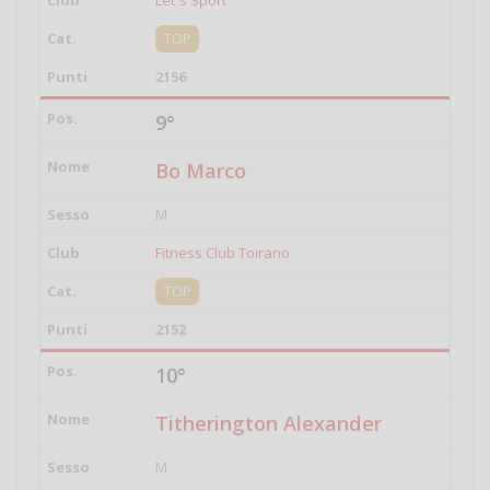
Let´s Sport
TOP
2156
9°
Bo Marco
M
Fitness Club Toirano
TOP
2152
10°
Titherington Alexander
M