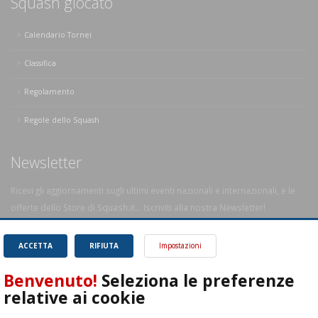
Squash giocato
Calendario Tornei
Classifica
Regolamento
Regole dello Squash
Newsletter
Ricevi gli aggiornamenti sugli ultimi eventi nazionali e internazionali, e le
offerte dello Store di Squash.it... Iscriviti alla nostra Newsletter!
OK!
ACCETTA
RIFIUTA
Impostazioni
Benvenuto!
Seleziona le preferenze
relative ai cookie