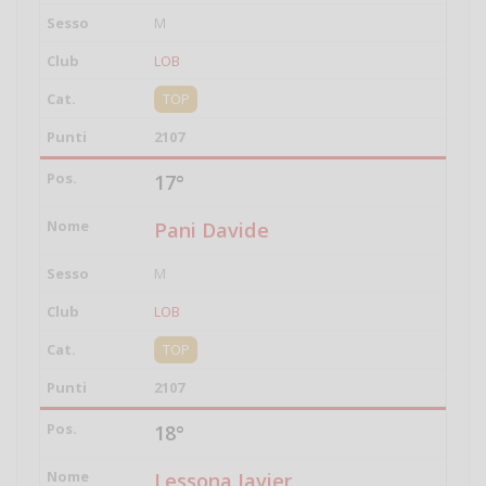
M
LOB
TOP
2107
17°
Pani Davide
M
LOB
TOP
2107
18°
Lessona Javier