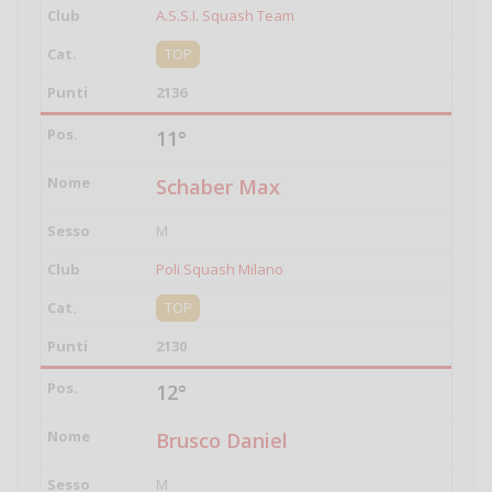
A.S.S.I. Squash Team
TOP
2136
11°
Schaber Max
M
Poli Squash Milano
TOP
2130
12°
Brusco Daniel
M