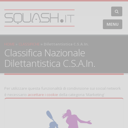
MENU
HOME
CLASSIFICHE
Dilettantistica C.S.A.In.
Classifica Nazionale
Dilettantistica C.S.A.In.
Per utilizzare questa funzionalità di condivisione sui social network
è necessario
accettare i cookie
della categoria 'Marketing'