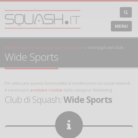
MENU
HOME
SQUASH
Mappa Club & Giocatori
Dettagli del Club
Wide Sports
Per utilizzare questa funzionalità di condivisione sui social network
è necessario
accettare i cookie
della categoria 'Marketing'
Club di Squash:
Wide Sports