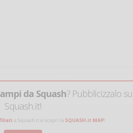
Salve,
come fare per pren
il campo per giocare
un mio amico?
Devo chiamare il nu
telefonico o si può f
online?
campi da Squash
? Pubblicizzalo su
Grazie
Squash.it!
Vanessa Ca
iliati
a Squash.it e scopri la
SQUASH.it MAP
!