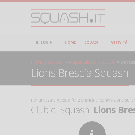
LOGIN
HOME
SQUASH
ATTIVITÀ
HOME
SQUASH
Mappa Club & Giocatori
Dettag
Lions Brescia Squash
Per utilizzare questa funzionalità di condivisione sui
Club di Squash:
Lions Bre