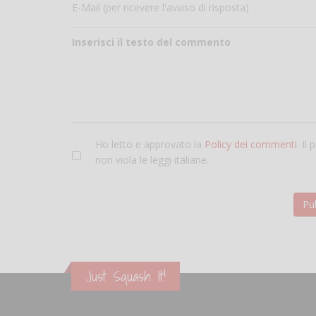
E-Mail (per ricevere l'avviso di risposta)
Inserisci il testo del commento
Ho letto e approvato la
Policy dei commenti
. Il
non viola le leggi italiane.
Just Squash It!