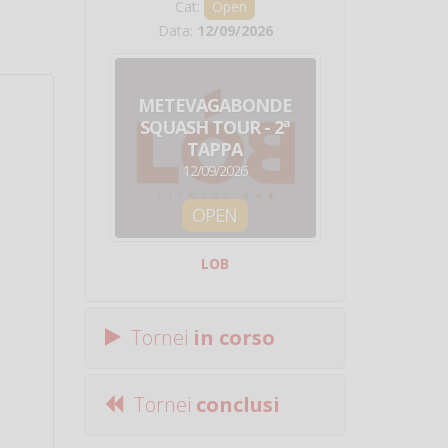
Cat:
Open
Cat:
Squ
Data:
12/09/2026
Data:
19/0
METEVAGABONDE
CIRCU
SQUASH TOUR - 2ª
NAZION
TAPPA
SQUADRE - 
12/09/2026
19/09/
OPEN
SQUA
LOB
Centro Sporti
Tornei
in corso
Tornei
conclusi