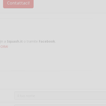
Contattaci!
gin a
Squash.it
o tramite
Facebook
.
 ORA!