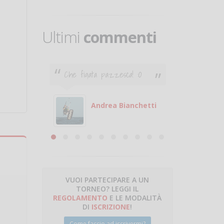
Ultimi
commenti
Che figata pazzesca! :O
Ciao. Son
poco e v
otare
giocare.
 con
puoi gio
Andrea Bianchetti
mero
Michele
are
VUOI PARTECIPARE A UN
TORNEO? LEGGI IL
talano
REGOLAMENTO
E LE MODALITÀ
DI
ISCRIZIONE
!
Come faccio ad iscrivermi?