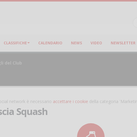
CLASSIFICHE
CALENDARIO
NEWS
VIDEO
NEWSLETTER
li del Club
 social network è necessario
accettare i cookie
della categoria 'Marketi
scia Squash