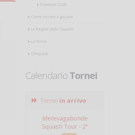
Premium CLUB
Come iniziare a giocare
Le Regole dello Squash
La Storia
Olimpiadi
Calendario
Tornei
Tornei
in arrivo
Metevagabonde
Circuito Na
Squash Tour - 2ª
Squadre - 
Tappa