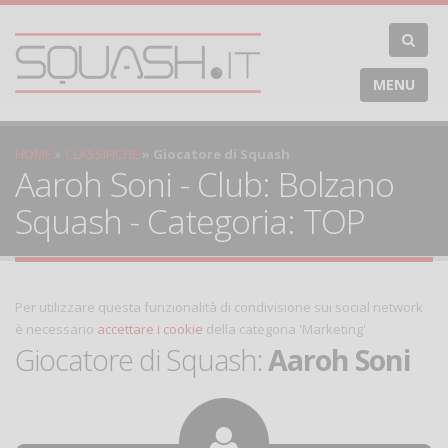
MENU
HOME
CLASSIFICHE
Giocatore di Squash
Aaroh Soni - Club: Bolzano
Squash - Categoria: TOP
Per utilizzare questa funzionalità di condivisione sui social network
è necessario
accettare i cookie
della categoria 'Marketing'
Giocatore di Squash:
Aaroh Soni