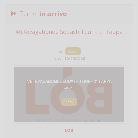
Tornei
in arrivo
Metevagabonde Squash Tour - 2ª Tappa
Ci
Cat:
Open
Data:
12/09/2026
METEVAGABONDE SQUASH TOUR - 2ª TAPPA
12/09/2026
OPEN
LOB