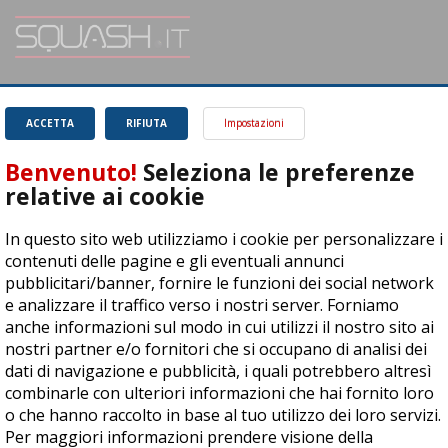
SQUASH.it: Il punto di riferimento quotidiano per tutti gli amanti di questo
magnifico sport.
Leggi
ACCETTA
RIFIUTA
Impostazioni
Benvenuto!
Seleziona le preferenze
relative ai cookie
In questo sito web utilizziamo i cookie per personalizzare i
ASD Let's Sport - Via T. Olivelli 3, 25014 Castenedolo (BS) - P. Iva:
contenuti delle pagine e gli eventuali annunci
04278030988
pubblicitari/banner, fornire le funzioni dei social network
© Copyright 2015 | All Rights Reserved - Powered by
DynDevice
e analizzare il traffico verso i nostri server. Forniamo
anche informazioni sul modo in cui utilizzi il nostro sito ai
Privacy Policy
Cookie Policy
Accessibilità
Sitemap
nostri partner e/o fornitori che si occupano di analisi dei
dati di navigazione e pubblicità, i quali potrebbero altresì
combinarle con ulteriori informazioni che hai fornito loro
o che hanno raccolto in base al tuo utilizzo dei loro servizi.
Per maggiori informazioni prendere visione della
cookie