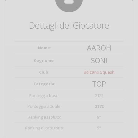
Dettagli del Giocatore
AAROH
Nome
:
SONI
Cognome
:
Club
:
Bolzano Squash
TOP
Categoria
:
Punteggio base:
2122
Punteggio attuale:
2172
Ranking assoluto:
9°
Ranking di categoria:
5°