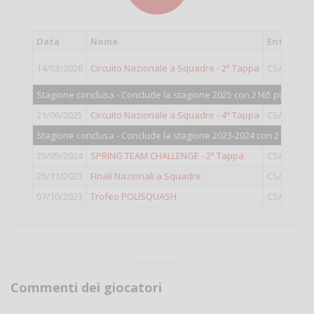
Data
Nome
Ente
C
14/03/2026
Circuito Nazionale a Squadre - 2ª Tappa
CSAIN
Sq
Stagione conclusa - Conclude la stagione 2025 con 2165 punti.
21/06/2025
Circuito Nazionale a Squadre - 4ª Tappa
CSAIN
Sq
Stagione conclusa - Conclude la stagione 2023-2024 con 2175 punt
25/05/2024
SPRING TEAM CHALLENGE - 2ª Tappa
CSAIN
Sq
26/11/2023
Finali Nazionali a Squadre
CSAIN
Sq
07/10/2023
Trofeo POLISQUASH
CSAIN
O
Commenti dei giocatori