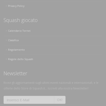
Privacy Policy
Squash giocato
Calendario Tornei
Classifica
Regolamento
Regole dello Squash
Newsletter
Ricevi gli aggiornamenti sugli ultimi eventi nazionali e internazionali, e le
offerte dello Store di Squash.it... Iscriviti alla nostra Newsletter!
OK!