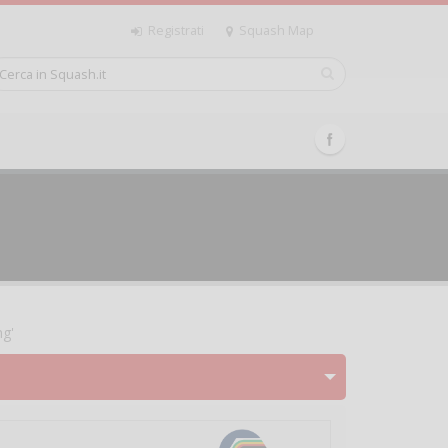
Registrati
Squash Map
ng'