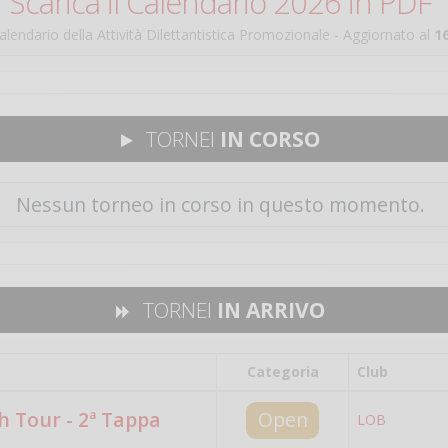
Scarica il Calendario 2026 in PDF
Calendario della Attività Dilettantistica Promozionale - Aggiornato al
1
TORNEI
IN CORSO
Nessun torneo in corso in questo momento.
TORNEI
IN ARRIVO
Categoria
Club
 Tour - 2ª Tappa
Open
LOB