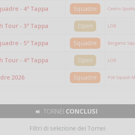
quadre - 4ª Tappa
Squadre
Centro Sporti
 Tour - 3ª Tappa
Open
LOB
quadre - 5ª Tappa
Squadre
Bergamo Squ
 Tour - 4ª Tappa
Open
LOB
adre 2026
Squadre
Poli Squash M
TORNEI
CONCLUSI
Filtri di selezione dei Tornei