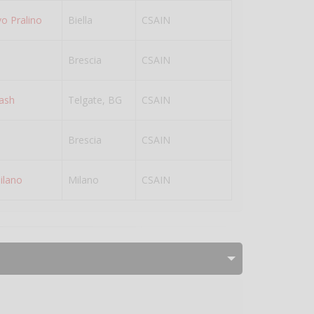
vo Pralino
Biella
CSAIN
Brescia
CSAIN
ash
Telgate, BG
CSAIN
Brescia
CSAIN
ilano
Milano
CSAIN