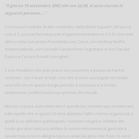
"Il giorno 10 settembre 2002 alle ore 22,00, si sono riunite le
seguenti persone...."
Così inizia il verbale di atto costitutivo della Biella Squash (all'epoca
solo A.S. poi trasformatasi per esigenze normative in A.S.D.) che vide
allora come suo primo Presidente Lino Cerra, con Andrea Maffei
Vicepresidente, con Corrado Casalvolone Segretario e con Claudio
Davico e Cesare Donati consiglieri.
5 soci fondatori che pian piano con passione e pazienza hanno
costruito - con l'aiuto di tutti i soci che si sono susseguiti nel tempo -
una ASD che in questo lungo periodo è cresciuta e si è tolta
tanteissime soddisfazioni sia sportive che morali.
Ma non ci piace autocelebrarci e quindi non staremo qui ad elencare
tutto quello che in questi 20 anni abbiamo fatto: i tornei organizzati e
quelli a cui abbiamo partecipato, i successi singoli e collettivi dei
nostri giocatori senza scordare le nostre innumerevoli giornate e
serate trascorse in allegria sia sui campi da gioco che fuori, le cene