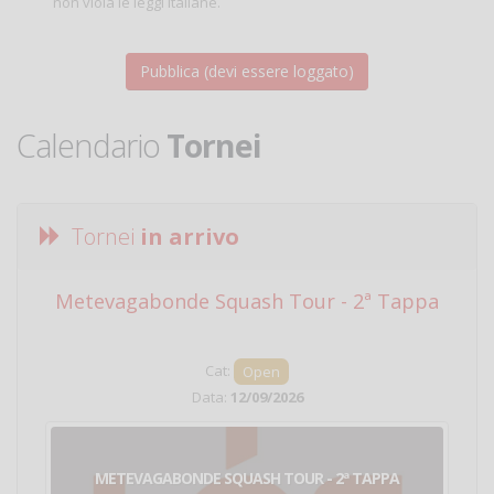
non viola le leggi italiane.
Calendario
Tornei
Tornei
in arrivo
Metevagabonde Squash Tour - 2ª Tappa
Ci
Cat:
Open
Data:
12/09/2026
METEVAGABONDE SQUASH TOUR - 2ª TAPPA