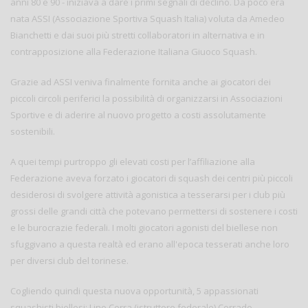
anni 80 e 90 - iniziava a dare i primi segnali di declino. Da poco era
nata ASSI (Associazione Sportiva Squash Italia) voluta da Amedeo
Bianchetti e dai suoi più stretti collaboratori in alternativa e in
contrapposizione alla Federazione Italiana Giuoco Squash.
Grazie ad ASSI veniva finalmente fornita anche ai giocatori dei
piccoli circoli periferici la possibilità di organizzarsi in Associazioni
Sportive e di aderire al nuovo progetto a costi assolutamente
sostenibili.
A quei tempi purtroppo gli elevati costi per l’affiliazione alla
Federazione aveva forzato i giocatori di squash dei centri più piccoli
desiderosi di svolgere attività agonistica a tesserarsi per i club più
grossi delle grandi città che potevano permettersi di sostenere i costi
e le burocrazie federali. I molti giocatori agonisti del biellese non
sfuggivano a questa realtà ed erano all'epoca tesserati anche loro
per diversi club del torinese.
Cogliendo quindi questa nuova opportunità, 5 appassionati
squashisti biellesi: Lino Cerra (istruttore federale) Corrado