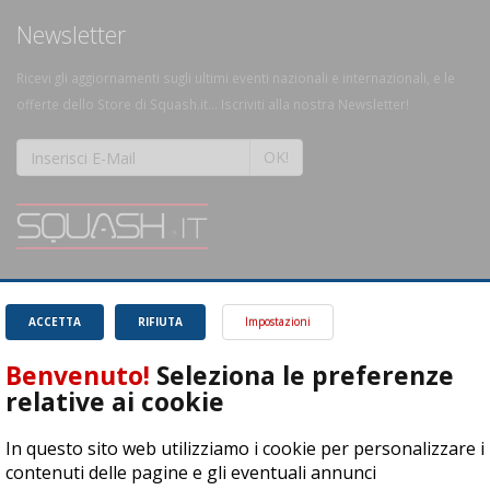
Newsletter
Ricevi gli aggiornamenti sugli ultimi eventi nazionali e internazionali, e le
offerte dello Store di Squash.it... Iscriviti alla nostra Newsletter!
OK!
SQUASH.it: Il punto di riferimento quotidiano per tutti gli amanti di questo
magnifico sport.
Leggi
ACCETTA
RIFIUTA
Impostazioni
Benvenuto!
Seleziona le preferenze
relative ai cookie
In questo sito web utilizziamo i cookie per personalizzare i
ASD Let's Sport - Via T. Olivelli 3, 25014 Castenedolo (BS) - P. Iva:
contenuti delle pagine e gli eventuali annunci
04278030988