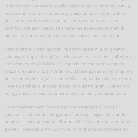
Ci siamo rivolti senza indugio alla miglior boutique presente in Italia,
ossia a quelle persone ed a quegli amici che hanno fatto la storia
dello squash in Italia con tanta passione, competenza e tanto
sacrificio. Abbiamo chiesto ad Amedeo ed a Davide Bianchetti di
aiutarci a creare un evento che desse lustro ai nostri vent’anni.
Detto e fatto e, vista l’impossibilità ad arrivare ai migliori giocatori
italiani purtroppo “blindati” dalla Federazione, ci si è rivolti all’estero
e ci si è inventato il TRI NATIONS con Dimitri Steinmann, campione
svizzero e numero 42 al mondo, David Maier giovanissimo campione
del Liechtenstein ma già tra i primi 300 al modo ed (ovviamente!) con
Davide Bianchetti pluricampione italiano, già tra i primi 30 al mondo
ed oggi ancora in campo nonostante la non più giovanissima età.
Un semplicissimo mini torneo/esibizione triangolare in cui i 3
campioni si sono sfidati sfoggiando i loro colpi migliori deliziando i
numerosissimi appassionati di squash biellesi e non solo che hanno
gremito i locali del Centro Sportivo Pralino che ha ospitato l’evento.