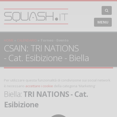
MENU
HOME
CALENDARIO
Torneo - Evento
CSAIN: TRI NATIONS
- Cat. Esibizione - Biella
Per utilizzare questa funzionalità di condivisione sui social network
è necessario
accettare i cookie
della categoria 'Marketing'
Biella:
TRI NATIONS - Cat.
Esibizione