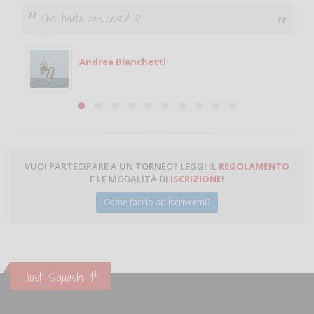
Ciao. Sono a Treviglio da poco e vorrei tornare a
giocare. Se sei in zona e puoi giocare fammi sapere.
Michele
Michele Miglionico
VUOI PARTECIPARE A UN TORNEO? LEGGI IL
REGOLAMENTO
E LE MODALITÀ DI
ISCRIZIONE
!
Come faccio ad iscrivermi?
Just Squash It!