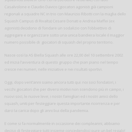
Casalvolone e Claudio Davico (giocatori agonisti già campioni
regionali a squadre NC in trio con Maurizio Ribotti con la maglia dello
Squash Campus di Rivalta) Cesare Donati e Andrea Maffei (ex
agonisti) decidono di fondare un sodalizio con l’obbiettivo di
aggregare e organizzare sotto una unica bandiera locale il maggior
numero possibile di giocatori di squash del proprio territorio.
Nasce così la AS Biella Squash alle ore 22,00 del 10 settembre 2002
ed inizia l’avventura di questo gruppo che pian piano nel tempo
cresce nei numeri, nelle iniziative e nei risultati sportivi.
Oggi, dopo vent’anni siamo ancora tutti qui: noi soci fondatori, i
vecchi giocatori che per diversi motivi non scendono più in campo, i
nuovi soci, le nuove leve, i nostri famigliari ed i nostri amici dello
squash, uniti per festeggiare questa importante ricorrenza e per
darci la carica dopo gli anni bui della pandemia.
E come si fa normalmente in occasione dei compleanni, abbiamo
deciso di festeggiare tutti insieme concedendoci pure un bel regalo!