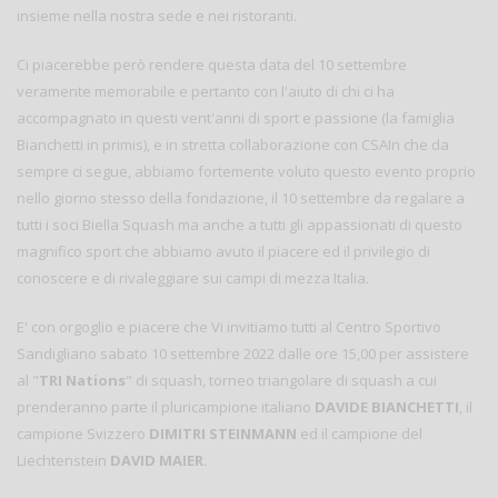
insieme nella nostra sede e nei ristoranti.
Ci piacerebbe però rendere questa data del 10 settembre
veramente memorabile e pertanto con l'aiuto di chi ci ha
accompagnato in questi vent'anni di sport e passione (la famiglia
Bianchetti in primis), e in stretta collaborazione con CSAIn che da
sempre ci segue, abbiamo fortemente voluto questo evento proprio
nello giorno stesso della fondazione, il 10 settembre da regalare a
tutti i soci Biella Squash ma anche a tutti gli appassionati di questo
magnifico sport che abbiamo avuto il piacere ed il privilegio di
conoscere e di rivaleggiare sui campi di mezza Italia.
E' con orgoglio e piacere che Vi invitiamo tutti al Centro Sportivo
Sandigliano sabato 10 settembre 2022 dalle ore 15,00 per assistere
al "
TRI Nations
" di squash, torneo triangolare di squash a cui
prenderanno parte il pluricampione italiano
DAVIDE BIANCHETTI
, il
campione Svizzero
DIMITRI STEINMANN
ed il campione del
Liechtenstein
DAVID MAIER
.