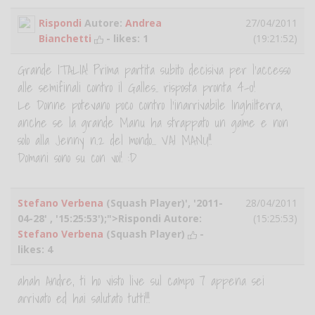
Rispondi
Autore:
Andrea
27/04/2011
Bianchetti
- likes:
1
(19:21:52)
Grande ITALIA! Prima partita subito decisiva per l'accesso
alle semifinali contro il Galles.. risposta pronta 4-0!
Le Donne potevano poco contro l'inarrivabile Inghilterra,
anche se la grande Manu ha strappato un game e non
solo alla Jenny n.2 del mondo... VAI MANU!!
Domani sono su con voi! :D
Stefano Verbena
(Squash Player)', '2011-
28/04/2011
04-28' , '15:25:53');">Rispondi Autore:
(15:25:53)
Stefano Verbena
(Squash Player)
-
likes:
4
ahah Andre, ti ho visto live sul campo 7 appena sei
arrivato ed hai salutato tutti!!!