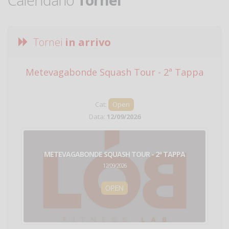
Tornei
in arrivo
Metevagabonde Squash Tour - 2ª Tappa
Ci
Cat:
Open
Data:
12/09/2026
METEVAGABONDE SQUASH TOUR - 2ª TAPPA
12/09/2026
OPEN