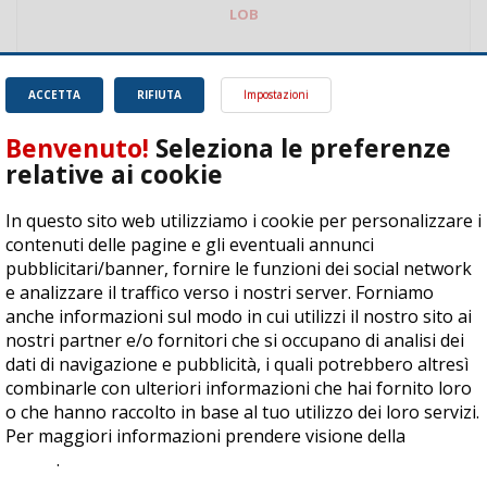
LOB
Tornei
in corso
ACCETTA
RIFIUTA
Impostazioni
Benvenuto!
Seleziona le preferenze
Tornei
conclusi
relative ai cookie
In questo sito web utilizziamo i cookie per personalizzare i
contenuti delle pagine e gli eventuali annunci
pubblicitari/banner, fornire le funzioni dei social network
Ultimi
commenti
e analizzare il traffico verso i nostri server. Forniamo
anche informazioni sul modo in cui utilizzi il nostro sito ai
nostri partner e/o fornitori che si occupano di analisi dei
dati di navigazione e pubblicità, i quali potrebbero altresì
Ciao. Sono a Treviglio da poco e vorrei tornare a
combinarle con ulteriori informazioni che hai fornito loro
giocare. Se sei in zona e puoi giocare fammi sapere.
o che hanno raccolto in base al tuo utilizzo dei loro servizi.
Michele
Per maggiori informazioni prendere visione della
cookie
policy
.