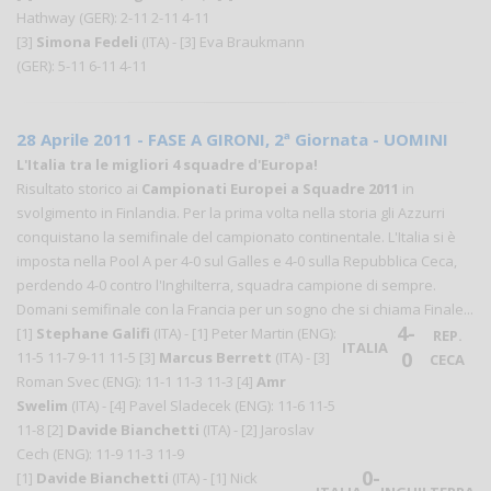
Hathway (GER): 2-11 2-11 4-11
[3]
Simona Fedeli
(ITA) - [3] Eva Braukmann
(GER): 5-11 6-11 4-11
28 Aprile 2011 - FASE A GIRONI, 2ª Giornata - UOMINI
L'Italia tra le migliori 4 squadre d'Europa!
Risultato storico ai
Campionati Europei a Squadre 2011
in
svolgimento in Finlandia. Per la prima volta nella storia gli Azzurri
conquistano la semifinale del campionato continentale. L'Italia si è
imposta nella Pool A per 4-0 sul Galles e 4-0 sulla Repubblica Ceca,
perdendo 4-0 contro l'Inghilterra, squadra campione di sempre.
Domani semifinale con la Francia per un sogno che si chiama Finale...
4-
[1]
Stephane Galifi
(ITA) - [1] Peter Martin (ENG):
REP.
ITALIA
0
11-5 11-7 9-11 11-5 [3]
Marcus Berrett
(ITA) - [3]
CECA
Roman Svec (ENG): 11-1 11-3 11-3
[4]
Amr
Swelim
(ITA) - [4] Pavel Sladecek (ENG): 11-6 11-5
11-8
[2]
Davide Bianchetti
(ITA) - [2] Jaroslav
Cech (ENG): 11-9 11-3 11-9
0-
[1]
Davide Bianchetti
(ITA) - [1] Nick