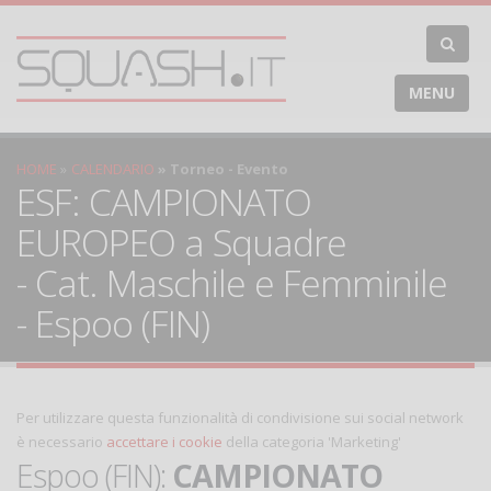
MENU
HOME
CALENDARIO
Torneo - Evento
ESF: CAMPIONATO
EUROPEO a Squadre
- Cat. Maschile e Femminile
- Espoo (FIN)
Per utilizzare questa funzionalità di condivisione sui social network
è necessario
accettare i cookie
della categoria 'Marketing'
Espoo (FIN):
CAMPIONATO