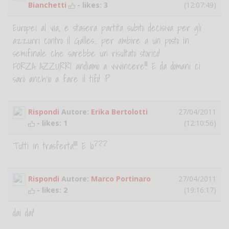
Bianchetti
- likes:
3
(12:07:49)
Europei al via, e stasera partita subito decisiva per gli
azzurri contro il Galles... per ambire a un posto in
semifinale che sarebbe un risultato storico!
FORZA AZZURRI andiamo a vvvincere!!! E da domani ci
sarò anch'io a fare il tifo! :P
Rispondi
Autore:
Erika Bertolotti
27/04/2011
- likes:
1
(12:10:56)
Tutti in trasferta!!!! E Io???
Rispondi
Autore:
Marco Portinaro
27/04/2011
- likes:
2
(19:16:17)
dai dai!