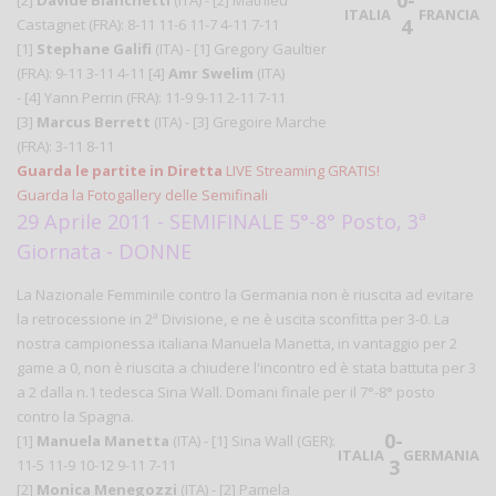
0-
[2]
Davide Bianchetti
(ITA) - [2] Mathieu
ITALIA
FRANCIA
4
Castagnet (FRA): 8-11 11-6 11-7 4-11 7-11
[1]
Stephane Galifi
(ITA) - [1] Gregory Gaultier
(FRA): 9-11 3-11 4-11 [4]
Amr Swelim
(ITA)
- [4] Yann Perrin (FRA): 11-9 9-11 2-11 7-11
[3]
Marcus Berrett
(ITA) - [3] Gregoire Marche
(FRA): 3-11 8-11
Guarda le partite in Diretta
LIVE Streaming GRATIS!
Guarda la Fotogallery delle Semifinali
29 Aprile 2011 - SEMIFINALE 5°-8° Posto, 3ª
Giornata - DONNE
La Nazionale Femminile contro la Germania non è riuscita ad evitare
la retrocessione in 2ª Divisione, e ne è uscita sconfitta per 3-0. La
nostra campionessa italiana Manuela Manetta, in vantaggio per 2
game a 0, non è riuscita a chiudere l'incontro ed è stata battuta per 3
a 2 dalla n.1 tedesca Sina Wall. Domani finale per il 7°-8° posto
contro la Spagna.
0-
[1]
Manuela Manetta
(ITA) - [1] Sina Wall (GER):
ITALIA
GERMANIA
3
11-5 11-9 10-12 9-11 7-11
[2]
Monica Menegozzi
(ITA) - [2] Pamela