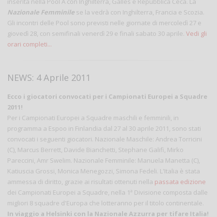
inserita nella Pool A con Inghilterra, Galles e Repubblica Ceca. La
Nazionale Femminile
se la vedrà con Inghilterra, Francia e Scozia.
Gli incontri delle Pool sono previsti nelle giornate di mercoledì 27 e
giovedì 28, con semifinali venerdì 29 e finali sabato 30 aprile.
Vedi gli
orari completi...
NEWS: 4 Aprile 2011
Ecco i giocatori convocati per i Campionati Europei a Squadre
2011!
Per i Campionati Europei a Squadre maschili e femminili, in
programma a Espoo in Finlandia dal 27 al 30 aprile 2011, sono stati
convocati i seguenti giocatori. Nazionale Maschile: Andrea Torricini
(C), Marcus Berrett, Davide Bianchetti, Stephane Galifi, Mirko
Pareccini, Amr Swelim. Nazionale Femminile: Manuela Manetta (C),
Katiuscia Grossi, Monica Menegozzi, Simona Fedeli. L'Italia è stata
ammessa di diritto, grazie ai risultati ottenuti nella
passata edizione
dei Campionati Europei a Squadre, nella 1ª Divisione composta dalle
migliori 8 squadre d'Europa che lotteranno per il titolo continentale.
In viaggio a Helsinki con la Nazionale Azzurra per tifare Italia!