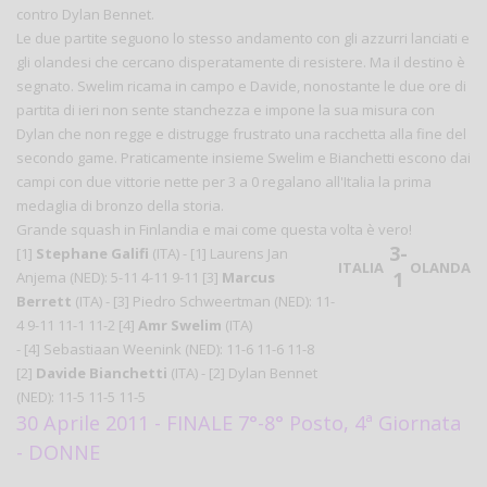
contro Dylan Bennet.
Le due partite seguono lo stesso andamento con gli azzurri lanciati e
gli olandesi che cercano disperatamente di resistere. Ma il destino è
segnato. Swelim ricama in campo e Davide, nonostante le due ore di
partita di ieri non sente stanchezza e impone la sua misura con
Dylan che non regge e distrugge frustrato una racchetta alla fine del
secondo game. Praticamente insieme Swelim e Bianchetti escono dai
campi con due vittorie nette per 3 a 0 regalano all'Italia la prima
medaglia di bronzo della storia.
Grande squash in Finlandia e mai come questa volta è vero!
3-
[1]
Stephane Galifi
(ITA) - [1] Laurens Jan
ITALIA
OLANDA
1
Anjema (
NED
): 5-11 4-11 9-11 [3]
Marcus
Berrett
(ITA) - [3] Piedro Schweertman (
NED
): 11-
4 9-11 11-1 11-2
[4]
Amr Swelim
(ITA)
- [4] Sebastiaan Weenink (
NED
): 11-6 11-6 11-8
[2]
Davide Bianchetti
(ITA) - [2] Dylan Bennet
(NED): 11-5 11-5 11-5
30 Aprile 2011 - FINALE 7°-8° Posto, 4ª Giornata
- DONNE