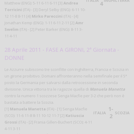
ITALIA
INGHILTERRA
4
Matthew (ENG): 5-11 6-11 6-11 [3]
Andrea
Torricini
(ITA) - [3] Deryl Selby (ENG): 6-11 10-
12 11-8 8-11 [4]
Mirko Pareccini
(ITA) - [4]
Jonathan Kemp (ENG): 1-11 6-11 2-11 [2]
Amr
Swelim
(ITA) - [2] Peter Barker (ENG): 8-11 3-
11 4-11
28 Aprile 2011 - FASE A GIRONI, 2ª Giornata -
DONNE
Le Azzurre subiscono tre sconfitte con Inghilterra, Francia e Scozia in
un girone proibitivo. Domani affronteranno nella semifinale per il 5°
posto la Germania per salvarsi dalla retrocessione in seconda
divisione. Unica vittoria tra le ragazze quella di
Manuela Manetta
contro la numero 1 scozzese Senga Macfie per 3-2 che però non è
bastata a battere la Scozia.
1-
[1]
Manuela Manetta
(ITA) - [1] Senga Macfie
ITALIA
SCOZIA
2
(SCO): 11-6 11-8 8-11 10-12 11-7 [2]
Katiuscia
Grossi
(ITA) - [2] Frania Gillen-Buchert (SCO): 4-11
4-11 3-11