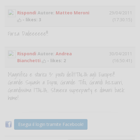
Rispondi
Autore:
Matteo Meroni
29/04/2011
- likes:
3
(17:30:15)
Forza Dadeeeeee!!!
Rispondi
Autore:
Andrea
30/04/2011
Bianchetti
- likes:
2
(16:50:41)
Magnifico e storico 3° posto dell'ITALIA agli Europei!!
Grande Squash a Espoo, Grande Tifo, Grandi Azzurri,
Grandissima ITALIA... Stasera superparty e domani back
home!
Esegui il login tramite Facebook!