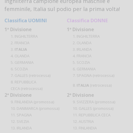
Inghilterra campione europea maschile e
femminile, Italia sul podio per la prima volta!
Classifica UOMINI
Classifica DONNE
1ª Divisione
1ª Divisione
1. INGHILTERRA
1. INGHILTERRA
2. FRANCIA
2. OLANDA
3.
ITALIA
3. IRLANDA
4. OLANDA
4. FRANCIA
5. GERMANIA
5. SCOZIA
6. SCOZIA
6. GERMANIA
7. GALLES (retrocessa)
7. SPAGNA (retrocessa)
8. REPUBBLICA
8.
ITALIA
(retrocessa)
CECA (retrocessa)
2ª Divisione
2ª Divisione
9. FINLANDIA (promossa)
9. SVIZZERA (promossa)
10. DANIMARCA (promossa)
10. GALLES (promossa)
11. SPAGNA
11. REPUBBLICA CECA
12. SVEZIA
12. AUSTRIA
13. IRLANDA
13. FINLANDIA