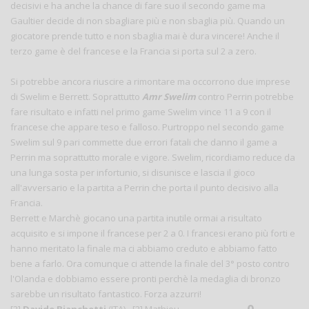
decisivi e ha anche la chance di fare suo il secondo game ma
Gaultier decide di non sbagliare più e non sbaglia più. Quando un
giocatore prende tutto e non sbaglia mai è dura vincere! Anche il
terzo game è del francese e la Francia si porta sul 2 a zero.
Si potrebbe ancora riuscire a rimontare ma occorrono due imprese
di Swelim e Berrett. Soprattutto
Amr Swelim
contro Perrin potrebbe
fare risultato e infatti nel primo game Swelim vince 11 a 9 con il
francese che appare teso e falloso. Purtroppo nel secondo game
Swelim sul 9 pari commette due errori fatali che danno il game a
Perrin ma soprattutto morale e vigore. Swelim, ricordiamo reduce da
una lunga sosta per infortunio, si disunisce e lascia il gioco
all'avversario e la partita a Perrin che porta il punto decisivo alla
Francia.
Berrett e Marchè giocano una partita inutile ormai a risultato
acquisito e si impone il francese per 2 a 0. I francesi erano più forti e
hanno meritato la finale ma ci abbiamo creduto e abbiamo fatto
bene a farlo. Ora comunque ci attende la finale del 3° posto contro
l'Olanda e dobbiamo essere pronti perchè la medaglia di bronzo
sarebbe un risultato fantastico. Forza azzurri!