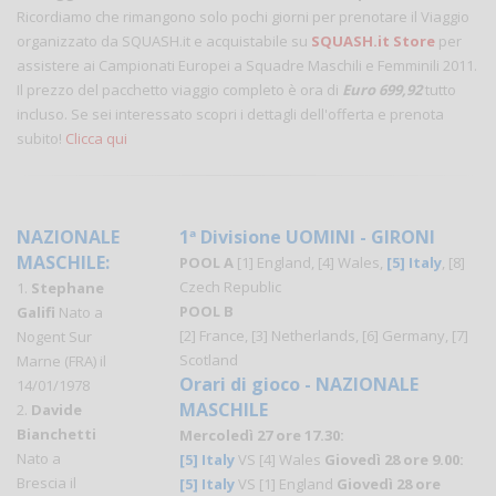
Ricordiamo che rimangono solo pochi giorni per prenotare il Viaggio
organizzato da SQUASH.it e acquistabile su
SQUASH.it Store
per
assistere ai Campionati Europei a Squadre Maschili e Femminili 2011.
Il prezzo del pacchetto viaggio completo è ora di
Euro 699,92
tutto
incluso. Se sei interessato scopri i dettagli dell'offerta e prenota
subito!
Clicca qui
NAZIONALE
1ª Divisione UOMINI - GIRONI
MASCHILE:
POOL A
[1] England, [4] Wales,
[5] Italy
, [8]
Czech Republic
1.
Stephane
POOL B
Galifi
Nato a
[2] France, [3] Netherlands, [6] Germany, [7]
Nogent Sur
Scotland
Marne (FRA) il
Orari di gioco - NAZIONALE
14/01/1978
MASCHILE
2.
Davide
Bianchetti
Mercoledì 27 ore 17.30:
Nato a
[5] Italy
VS [4] Wales
Giovedì 28 ore 9.00:
Brescia il
[5] Italy
VS [1] England
Giovedì 28 ore