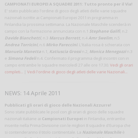
CAMPIONATI EUROPEI A SQUADRE 2011: Tutto pronto per il Via!
E' stato pubblicato l'ordine di gioco degli atleti delle varie squadre
nazionali iscritte ai Campionati Europei 2011 in programma in
Finlandia la prossima settimana. La Nazionale Maschile scenderà in
campo con la formazione annunciata con n.1
Stephane Galifi
, n.2
Davide Bianchetti
, n.3
Marcus Berrett
, n.4
Amr Swelim
, n.5
Andrea Torricini
, n.6
Mirko Pareccini
. L'Italia rosa è schierata con
Manuela Manetta
n.1,
Katiuscia Grossi
n.2,
Monica Menegozzi
n.3
e
Simona Fedeli
n.4. Confermato il programma degli incontri con in
campo entrambe le squadre mercoledì 27 alle ore 17.30.
Vedi gli orari
completi...
|
Vedi l'ordine di gioco degli atleti delle varie Nazionali...
NEWS: 14 Aprile 2011
Pubblicati gli orari di gioco delle Nazionali Azzurre!
Sono state pubblicate le pool con gli orari di gioco delle squadre
nazionali italiane ai
Campionati Europei
in Finlandia, entrambe
inserite nella Prima Divisione con le migliori 8 squadre d'Europa che
si contenderanno il titolo continentale. La
Nazionale Maschile
è