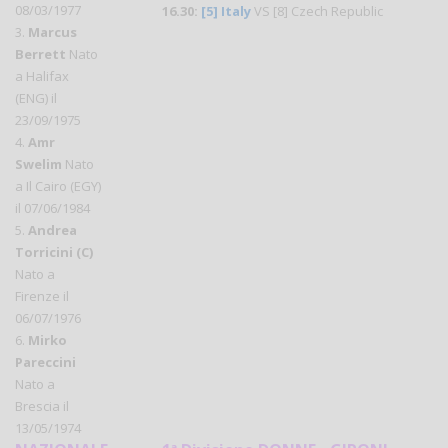
08/03/1977
16.30:
[5] Italy
VS [8] Czech Republic
3.
Marcus
Berrett
Nato
a Halifax
(ENG) il
23/09/1975
4.
Amr
Swelim
Nato
a Il Cairo (EGY)
il 07/06/1984
5.
Andrea
Torricini (C)
Nato a
Firenze il
06/07/1976
6.
Mirko
Pareccini
Nato a
Brescia il
13/05/1974