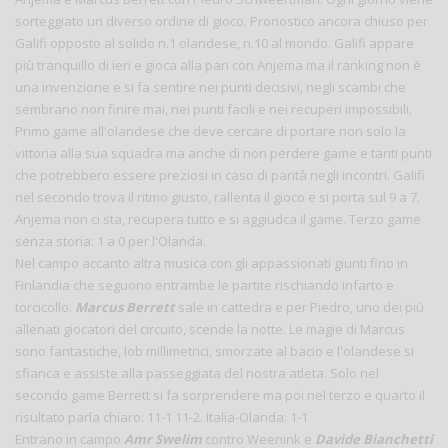
sorteggiato un diverso ordine di gioco. Pronostico ancora chiuso per
Galifi opposto al solido n.1 olandese, n.10 al mondo. Galifi appare
più tranquillo di ieri e gioca alla pari con Anjema ma il ranking non è
una invenzione e si fa sentire nei punti decisivi, negli scambi che
sembrano non finire mai, nei punti facili e nei recuperi impossibili.
Primo game all'olandese che deve cercare di portare non solo la
vittoria alla sua squadra ma anche di non perdere game e tanti punti
che potrebbero essere preziosi in caso di parità negli incontri. Galifi
nel secondo trova il ritmo giusto, rallenta il gioco e si porta sul 9 a 7.
Anjema non ci sta, recupera tutto e si aggiudca il game. Terzo game
senza storia: 1 a 0 per l'Olanda.
Nel campo accanto altra musica con gli appassionati giunti fino in
Finlandia che seguono entrambe le partite rischiando infarto e
torcicollo.
Marcus Berrett
sale in cattedra e per Piedro, uno dei più
allenati giocatori del circuito, scende la notte. Le magie di Marcus
sono fantastiche, lob millimetrici, smorzate al bacio e l'olandese si
sfianca e assiste alla passeggiata del nostra atleta. Solo nel
secondo game Berrett si fa sorprendere ma poi nel terzo e quarto il
risultato parla chiaro: 11-1 11-2. Italia-Olanda: 1-1
Entrano in campo
Amr Swelim
contro Weenink e
Davide Bianchetti