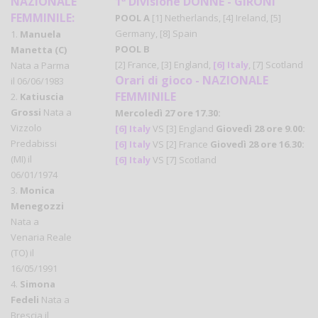
NAZIONALE
1ª Divisione DONNE -
GIRONI
FEMMINILE:
POOL A
[1] Netherlands, [4] Ireland, [5]
Germany, [8] Spain
1.
Manuela
POOL B
Manetta (C)
[2] France, [3] England,
[6] Italy
, [7] Scotland
Nata a Parma
Orari di gioco - NAZIONALE
il 06/06/1983
FEMMINILE
2.
Katiuscia
Grossi
Nata a
Mercoledì 27 ore 17.30:
Vizzolo
[6] Italy
VS [3] England
Giovedì 28 ore 9.00:
Predabissi
[6] Italy
VS [2] France
Giovedì 28 ore 16.30:
(MI) il
[6] Italy
VS [7] Scotland
06/01/1974
3.
Monica
Menegozzi
Nata a
Venaria Reale
(TO) il
16/05/1991
4.
Simona
Fedeli
Nata a
Brescia il