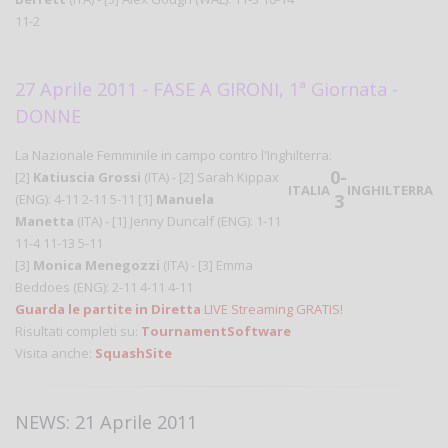
11-2
27 Aprile 2011 - FASE A GIRONI, 1ª Giornata -
DONNE
La Nazionale Femminile in campo contro l'Inghilterra:
0-
[2]
Katiuscia Grossi
(ITA) - [2] Sarah Kippax
ITALIA
INGHILTERRA
3
(ENG): 4-11 2-11 5-11 [1]
Manuela
Manetta
(ITA) - [1] Jenny Duncalf (ENG): 1-11
11-4 11-13 5-11
[3]
Monica Menegozzi
(ITA) - [3] Emma
Beddoes (ENG): 2-11 4-11 4-11
Guarda le partite in Diretta
LIVE Streaming GRATIS!
Risultati completi su:
TournamentSoftware
Visita anche:
SquashSite
NEWS: 21 Aprile 2011