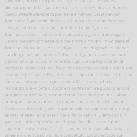
campo in vetro con le 4 partite a seguire. Attesa e tensione a
dimostrazione della importanza del confronto. Primi a scendere in
campo
Davide Bianchetti
per l'Italia e Mathieu Castagnet per i
francesi ed è già partita decisiva. Tribuna piena e atmosfera tesa
con i giocatori che stentano a prendere il ritmo. Il gioco è
frammentato con il francese che cerca di sfuggire alla strategia di
Davide che però commette qualche errore di troppo. Primo game al
francese dopo quasi mezz'ora di gioco. Il pomeriggio che ci attende
sarà lungo ed emozionante. Nel secondo game l'azzurro sembra
trasformato, più sciolto, impone il suo gioco e Castagnet tenta di
mettere la partita sul piano fisico, strategia che pagherà alla fine. Nel
secondo e terzo game Davide vola in campo con il francese frustrato
e incapace di opporre un gioco valido. Ma il francese ha la
resistenza e la volontà di portare la partita sempre più sul piano del
non gioco perchè nel gioco non ci sono possibilità per lui. Gli arbitri
purtroppo lasciano fare e anzi quando intervengono richiamano
Davide suscitando la giusta reazione della panchina azzurra e degli
appassionati italiani presenti che si fanno sentire. Quinto decisivo
game che inizia dopo 90 minuti di gioco. Davide si prende punti
importanti e si porta sul 4 a 1. E' il momento decisivo della partita: al
termine di uno scambio lungo e combattuto, Castagnet cade sul