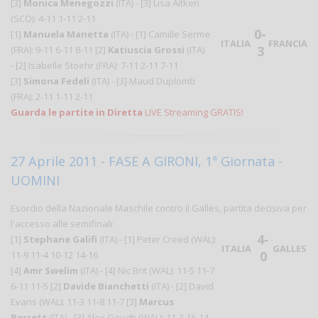
[3]
Monica Menegozzi
(ITA) - [3] Lisa Aitken
(SCO): 4-11 1-11 2-11
0-
[1]
Manuela Manetta
(ITA) - [1] Camille Serme
ITALIA
FRANCIA
3
(FRA): 9-11 6-11 8-11 [2]
Katiuscia Grossi
(ITA)
- [2] Isabelle Stoehr (FRA): 7-11 2-11 7-11
[3]
Simona Fedeli
(ITA) - [3] Maud Duplomb
(FRA): 2-11 1-11 2-11
Guarda le partite in Diretta
LIVE Streaming GRATIS!
27 Aprile 2011 - FASE A GIRONI, 1ª Giornata -
UOMINI
Esordio della Nazionale Maschile contro il Galles, partita decisiva per
l'accesso alle semifinali:
4-
[1]
Stephane Galifi
(ITA) - [1] Peter Creed (WAL):
ITALIA
GALLES
0
11-9 11-4 10-12 14-16
[4]
Amr Swelim
(ITA) - [4] Nic Brit (WAL): 11-5 11-7
6-11 11-5
[2]
Davide Bianchetti
(ITA) - [2] David
Evans (WAL): 11-3 11-8 11-7
[3]
Marcus
Berrett
(ITA) - [3] Alex Gough (WAL): 11-3 16-14