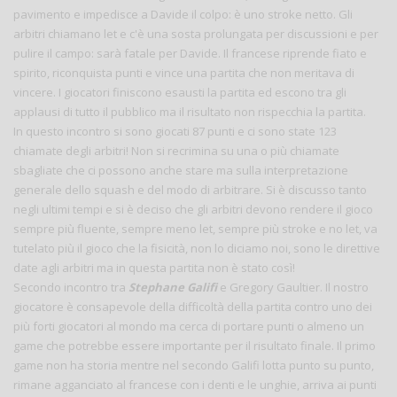
pavimento e impedisce a Davide il colpo: è uno stroke netto. Gli
arbitri chiamano let e c'è una sosta prolungata per discussioni e per
pulire il campo: sarà fatale per Davide. Il francese riprende fiato e
spirito, riconquista punti e vince una partita che non meritava di
vincere. I giocatori finiscono esausti la partita ed escono tra gli
applausi di tutto il pubblico ma il risultato non rispecchia la partita.
In questo incontro si sono giocati 87 punti e ci sono state 123
chiamate degli arbitri! Non si recrimina su una o più chiamate
sbagliate che ci possono anche stare ma sulla interpretazione
generale dello squash e del modo di arbitrare. Si è discusso tanto
negli ultimi tempi e si è deciso che gli arbitri devono rendere il gioco
sempre più fluente, sempre meno let, sempre più stroke e no let, va
tutelato più il gioco che la fisicità, non lo diciamo noi, sono le direttive
date agli arbitri ma in questa partita non è stato così!
Secondo incontro tra
Stephane Galifi
e Gregory Gaultier. Il nostro
giocatore è consapevole della difficoltà della partita contro uno dei
più forti giocatori al mondo ma cerca di portare punti o almeno un
game che potrebbe essere importante per il risultato finale. Il primo
game non ha storia mentre nel secondo Galifi lotta punto su punto,
rimane agganciato al francese con i denti e le unghie, arriva ai punti