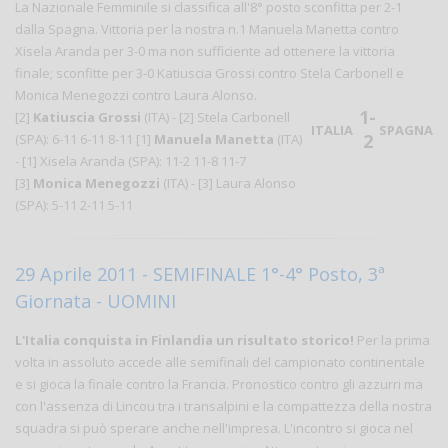
La Nazionale Femminile si classifica all'8° posto sconfitta per 2-1
dalla Spagna. Vittoria per la nostra n.1 Manuela Manetta contro
Xisela Aranda per 3-0 ma non sufficiente ad ottenere la vittoria
finale; sconfitte per 3-0 Katiuscia Grossi contro Stela Carbonell e
Monica Menegozzi contro Laura Alonso.
1-
[2]
Katiuscia Grossi
(ITA) - [2] Stela Carbonell
ITALIA
SPAGNA
2
(SPA): 6-11 6-11 8-11 [1]
Manuela Manetta
(ITA)
- [1] Xisela Aranda (SPA): 11-2 11-8 11-7
[3]
Monica Menegozzi
(ITA) - [3] Laura Alonso
(SPA): 5-11 2-11 5-11
29 Aprile 2011 - SEMIFINALE 1°-4° Posto, 3ª
Giornata - UOMINI
L'Italia conquista in Finlandia un risultato storico!
Per la prima
volta in assoluto accede alle semifinali del campionato continentale
e si gioca la finale contro la Francia. Pronostico contro gli azzurri ma
con l'assenza di Lincou tra i transalpini e la compattezza della nostra
squadra si può sperare anche nell'impresa. L'incontro si gioca nel