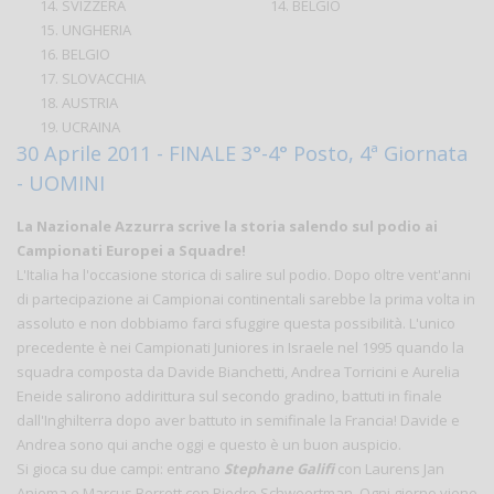
14. SVIZZERA
14. BELGIO
15. UNGHERIA
16. BELGIO
17. SLOVACCHIA
18. AUSTRIA
19. UCRAINA
30 Aprile 2011 - FINALE 3°-4° Posto, 4ª Giornata
- UOMINI
La Nazionale Azzurra scrive la storia salendo sul podio ai
Campionati Europei a Squadre!
L'Italia ha l'occasione storica di salire sul podio. Dopo oltre vent'anni
di partecipazione ai Campionai continentali sarebbe la prima volta in
assoluto e non dobbiamo farci sfuggire questa possibilità. L'unico
precedente è nei Campionati Juniores in Israele nel 1995 quando la
squadra composta da Davide Bianchetti, Andrea Torricini e Aurelia
Eneide salirono addirittura sul secondo gradino, battuti in finale
dall'Inghilterra dopo aver battuto in semifinale la Francia! Davide e
Andrea sono qui anche oggi e questo è un buon auspicio.
Si gioca su due campi: entrano
Stephane Galifi
con Laurens Jan
Anjema e Marcus Berrett con Piedro Schweertman. Ogni giorno viene