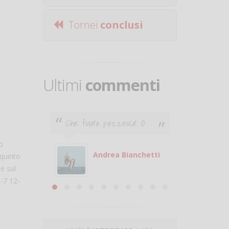
Tornei
conclusi
Ultimi
commenti
Che figata pazzesca! :O
Ciao. Son
poco e v
otare
giocare.
o
 con
puoi gio
Andrea Bianchetti
 quinto
e sul
mero
Michele
1-7 12-
are