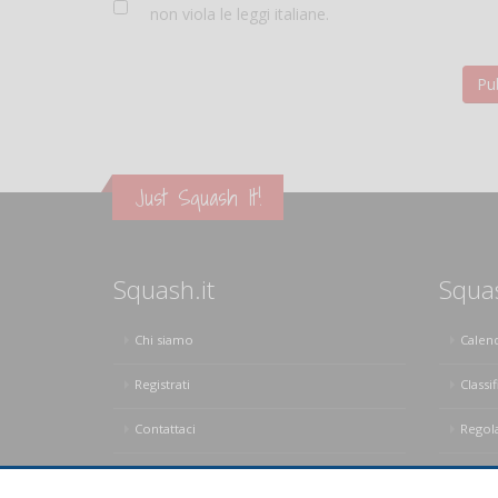
non viola le leggi italiane.
Just Squash It!
Squash.it
Squa
Chi siamo
Calen
Registrati
Classif
Contattaci
Regol
Privacy Policy
Regol