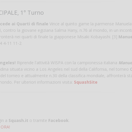
Vanessa Ca
IPALE, 1° Turno
ede ai Quarti di finale
Vince al quinto game la parmense Manuela
1
, contro la giovane egiziana Salma Hany, n.76 al mondo, in un incont
ronterà nei quarti di finale la giapponese Misaki Kobayashi. [3]
Manue
4 4-11 11-2
ngeles!
Riprende l'attività WISPA con la campionessa italiana
Manue
dina situata vicino a Los Angeles nel sud della California, nel torneo
 del torneo e attualmente n.30 della classifica mondiale, affronterà st
ondo. Per ulteriori informazioni visita:
SquashSite
gin a
Squash.it
o tramite
Facebook
.
 ORA!