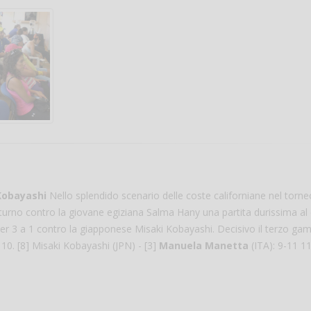
Salve,
come fare per pren
Kobayashi
Nello splendido scenario delle coste californiane nel torne
il campo per giocare
turno contro la giovane egiziana Salma Hany una partita durissima al
un mio amico?
er 3 a 1 contro la giapponese Misaki Kobayashi. Decisivo il terzo gam
Devo chiamare il nu
10. [8] Misaki Kobayashi (JPN) - [3]
Manuela Manetta
(ITA): 9-11 1
telefonico o si può f
online?
Grazie