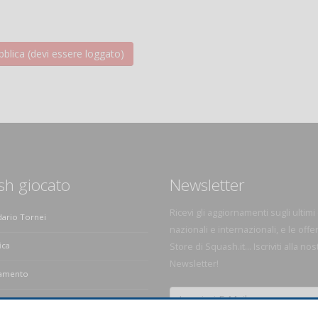
sh giocato
Newsletter
Ricevi gli aggiornamenti sugli ultimi
dario Tornei
nazionali e internazionali, e le offe
ica
Store di Squash.it... Iscriviti alla nos
Newsletter!
amento
e dello Squash