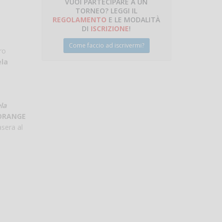
VUOI PARTECIPARE A UN
TORNEO? LEGGI IL
talano
REGOLAMENTO
E LE MODALITÀ
DI
ISCRIZIONE
!
Come faccio ad iscrivermi?
ro
la
la
ORANGE
asera al