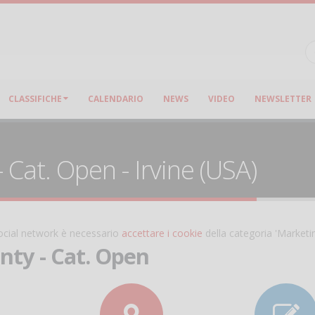
CLASSIFICHE
CALENDARIO
NEWS
VIDEO
NEWSLETTER
Cat. Open - Irvine (USA)
 social network è necessario
accettare i cookie
della categoria 'Marketi
ty - Cat. Open