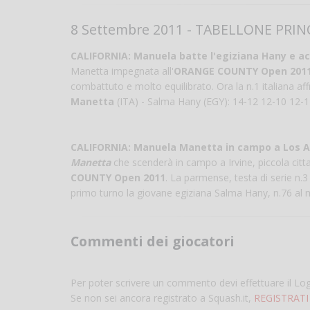
8 Settembre 2011 - TABELLONE PRINC
CALIFORNIA: Manuela batte l'egiziana Hany e acc
Manetta impegnata all'
ORANGE COUNTY Open 201
combattuto e molto equilibrato. Ora la n.1 italiana aff
Manetta
(ITA) - Salma Hany (EGY): 14-12 12-10 12-1
CALIFORNIA: Manuela Manetta in campo a Los A
Manetta
che scenderà in campo a Irvine, piccola citta
COUNTY Open 2011
. La parmense, testa di serie n.3
primo turno la giovane egiziana Salma Hany, n.76 al m
Commenti dei giocatori
Per poter scrivere un commento devi effettuare il Lo
Se non sei ancora registrato a Squash.it,
REGISTRATI