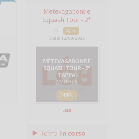
Metevagabonde
Circuito Na
Squash Tour - 2ª
Squadre - 
Tappa
Cat:
Open
Cat:
Squ
Data:
12/09/2026
Data:
19/0
METEVAGABONDE
CIRCU
SQUASH TOUR - 2ª
NAZION
TAPPA
SQUADRE - 
12/09/2026
19/09/
OPEN
SQUA
LOB
Centro Sporti
Tornei
in corso