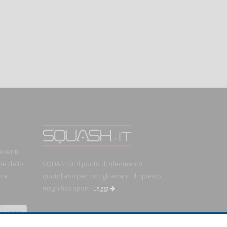
 eventi
rte dello
SQUASH.it: Il punto di riferimento
tra
quotidiano per tutti gli amanti di questo
magnifico sport.
Leggi
OK!