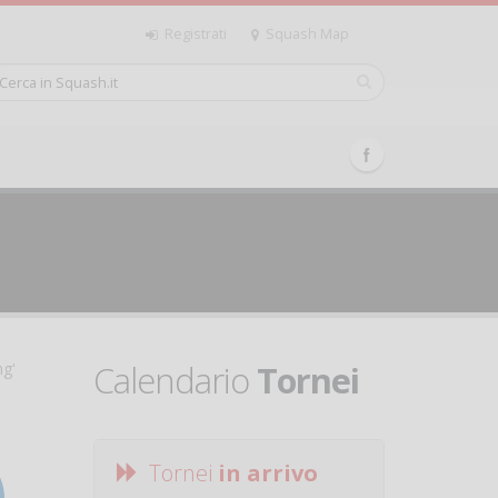
Registrati
Squash Map
Calendario
Tornei
ng'
Tornei
in arrivo