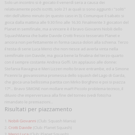
Solo un incontro si è giocato il venerdì sera a causa dei
relativamente pochi iscritti, solo 21 ai quali si sono aggiunti i "soliti"
ritiri dell'ultimo minuto (in questo caso in 3). Comunque il sabato si
gioca dalla mattina alle 9.30 fino alle 16.30. Finalmente 3 giocatori del
Planet in semifinale, ma a vincere è il bravo Giovanni Nobili dello
SquashMania che batte Davide Crotti fresco tesserato Planet e
ancora non perfettamente in forma causa dolori alla schiena. Terzo
il testa di serie Luca Merici che non riesce ad averla vinta nella
semifinale con Davide, ma gioca bene la finalina del terzo-quarto
con il sempre costante Andrea Goffi. Un applauso alle donne:
Stefania Ravagna e Meri Lizzeri molto brave entrambe, ed a Simone
Picenni la giovanissima promessa dello squash del Lago di Garda,
che gioca una bellissima partita con Mirko Borghino e poi si piazza
17°... Bravo SIMONE non mollare mai!!! Piccolo problema tecnico, il
diluvio che imperversava alla fine del torneo (vedi foto) ha
rimandato le premiazioni...
Risultati per piazzamento
1.
Nobili Giovanni
(Club: Squash Mania)
2.
Crotti Davide
(Club: Planet Squash)
3.
Merici Luca
(Club: Planet Squash)