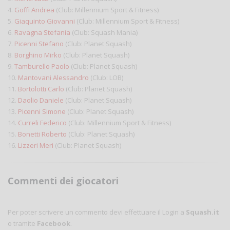
4.
Goffi Andrea
(Club: Millennium Sport & Fitness)
5.
Giaquinto Giovanni
(Club: Millennium Sport & Fitness)
6.
Ravagna Stefania
(Club: Squash Mania)
7.
Picenni Stefano
(Club: Planet Squash)
8.
Borghino Mirko
(Club: Planet Squash)
9.
Tamburello Paolo
(Club: Planet Squash)
10.
Mantovani Alessandro
(Club: LOB)
11.
Bortolotti Carlo
(Club: Planet Squash)
12.
Daolio Daniele
(Club: Planet Squash)
13.
Picenni Simone
(Club: Planet Squash)
14.
Curreli Federico
(Club: Millennium Sport & Fitness)
15.
Bonetti Roberto
(Club: Planet Squash)
16.
Lizzeri Meri
(Club: Planet Squash)
Commenti dei giocatori
Per poter scrivere un commento devi effettuare il Login a
Squash.it
o tramite
Facebook
.