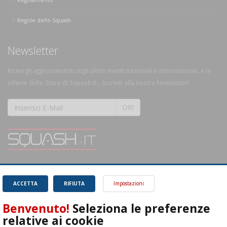
Regolamento
Regole dello Squash
Newsletter
Ricevi gli aggiornamenti sugli ultimi eventi nazionali e internazionali, e le
offerte dello Store di Squash.it... Iscriviti alla nostra Newsletter!
OK!
SQUASH.it: Il punto di riferimento quotidiano per tutti gli amanti di questo
magnifico sport.
Leggi
ACCETTA
RIFIUTA
Impostazioni
Benvenuto!
Seleziona le preferenze
relative ai cookie