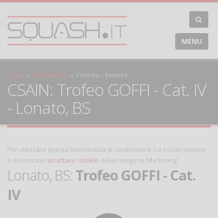
MENU
HOME
CALENDARIO
Torneo - Evento
CSAIN: Trofeo GOFFI - Cat. IV
- Lonato, BS
Per utilizzare questa funzionalità di condivisione sui social network
è necessario
accettare i cookie
della categoria 'Marketing'
Lonato, BS:
Trofeo GOFFI - Cat.
IV