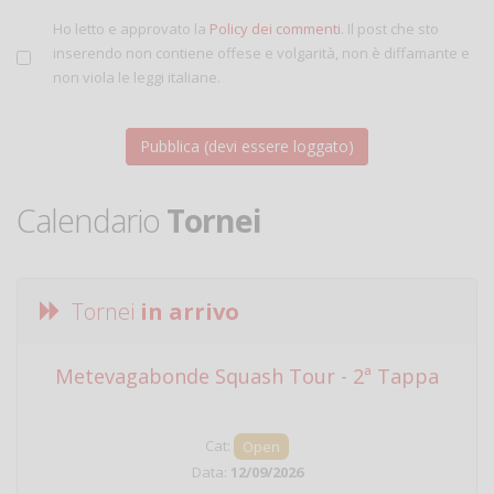
Ho letto e approvato la
Policy dei commenti
. Il post che sto
inserendo non contiene offese e volgarità, non è diffamante e
non viola le leggi italiane.
Calendario
Tornei
Tornei
in arrivo
Metevagabonde Squash Tour - 2ª Tappa
Ci
Cat:
Open
Data:
12/09/2026