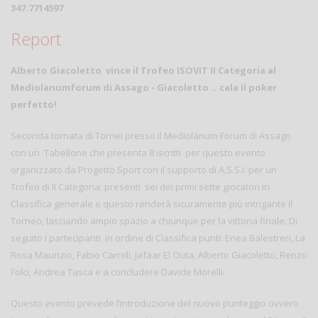
347.7714597
Report
Alberto Giacoletto vince il Trofeo ISOVIT II Categoria al
Mediolanumforum di Assago -
Giacoletto …cala il poker
perfetto!
Seconda tornata di Tornei presso il Mediolanum Forum di Assago
con un Tabellone che presenta 8 iscritti per questo evento
organizzato da Progetto Sport con il supporto di A.S.S.I. per un
Trofeo di II Categoria; presenti sei dei primi sette giocatori in
Classifica generale e questo renderà sicuramente più intrigante il
Torneo, lasciando ampio spazio a chiunque per la vittoria finale. Di
seguito i partecipanti in ordine di Classifica punti: Enea Balestreri, La
Rosa Maurizio, Fabio Carroli, Jafaar El Outa, Alberto Giacoletto, Renzo
Folci, Andrea Tasca e a concludere Davide Morelli.
Questo evento prevede l’introduzione del nuovo punteggio ovvero