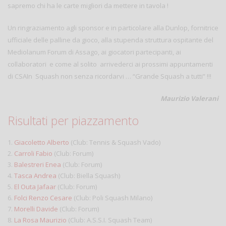
sapremo chi ha le carte migliori da mettere in tavola !
Un ringraziamento agli sponsor e in particolare alla Dunlop, fornitrice
ufficiale delle palline da gioco, alla stupenda struttura ospitante del
Mediolanum Forum di Assago, ai giocatori partecipanti, ai
collaboratori e come al solito arrivederci ai prossimi appuntamenti
di CSAIn Squash non senza ricordarvi … “Grande Squash a tutti” !!!
Maurizio Valerani
Risultati per piazzamento
1.
Giacoletto Alberto
(Club: Tennis & Squash Vado)
2.
Carroli Fabio
(Club: Forum)
3.
Balestreri Enea
(Club: Forum)
4.
Tasca Andrea
(Club: Biella Squash)
5.
El Outa Jafaar
(Club: Forum)
6.
Folci Renzo Cesare
(Club: Poli Squash Milano)
7.
Morelli Davide
(Club: Forum)
8.
La Rosa Maurizio
(Club: A.S.S.I. Squash Team)