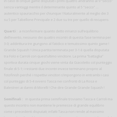
in caso di cinque game disputati i primi quattro andranno al 9 “secco”
senza vantaggi mentre il determinante quinto al 5 “secco” …
autentico spauracchio per chiunque ! Naturalmente al meglio dei 3
su 5 per Tabellone Principale e 2 due su tre per quello di recupero.
Quarti :
a riconfermare quanto detto innanzi sull’equilibrio
dell’evento, nessuno dei quattro incontri di questa fase termina per
3-0; addirittura tre giungono al fatidico e temutissimo quinto game !
Grande Squash ! Unica partita terminata per 3-1 è quella disputata
tra Folci e Carroli con quest’ultimo vincitore. La prima “battaglia”
sportiva durata cinque giochi viene vinta da Giacoletto col punteggio
finale di 5-1; i restanti due incontri invece terminano proprio al
fotofinish perché i rispettivi vincitori s’impongono in entrambi i casi
col punteggio di 5-4 ovvero Tasca nei confronti di La Rosa e
Balestreri ai danni di Morelli ! Che dire Grande Grande Squash !
Semifinali :
in questa prima semifinale troviamo Tasca e Carroli ma
questo incontro non mantiene le premesse di grande equilibrio
come i precedenti disputati; infatti Tasca non rende al massimo