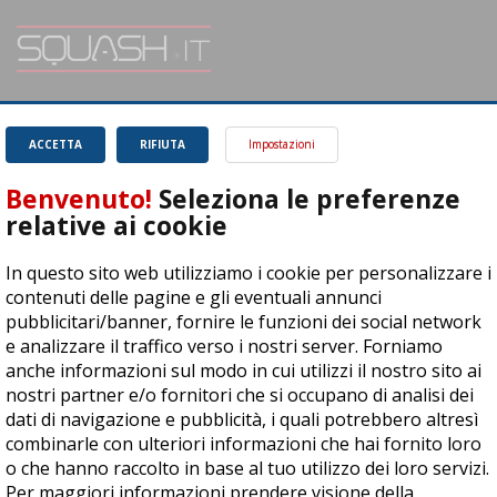
SQUASH.it: Il punto di riferimento quotidiano per tutti gli amanti di questo
magnifico sport.
Leggi
ACCETTA
RIFIUTA
Impostazioni
Benvenuto!
Seleziona le preferenze
relative ai cookie
In questo sito web utilizziamo i cookie per personalizzare i
ASD Let's Sport - Via T. Olivelli 3, 25014 Castenedolo (BS) - P. Iva:
contenuti delle pagine e gli eventuali annunci
04278030988
pubblicitari/banner, fornire le funzioni dei social network
© Copyright 2015 | All Rights Reserved - Powered by
DynDevice
e analizzare il traffico verso i nostri server. Forniamo
anche informazioni sul modo in cui utilizzi il nostro sito ai
Privacy Policy
Cookie Policy
Accessibilità
Sitemap
nostri partner e/o fornitori che si occupano di analisi dei
dati di navigazione e pubblicità, i quali potrebbero altresì
combinarle con ulteriori informazioni che hai fornito loro
o che hanno raccolto in base al tuo utilizzo dei loro servizi.
Per maggiori informazioni prendere visione della
cookie