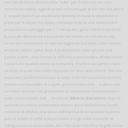
con Carroli che si ritrova subito ”sotto” per 0-4 per poi con una
rimonta incredibile aggiudicarselo col punteggio di 9-8 ! Nei due giochi
a seguire però il suo avversario riprende in mano la situazione e
prima per 9-4 e poi 9-6 ribalta completamente le sorti dell’incontro
portandosi in vantaggio per 2-1. Nel quarto game Carroli si riprende
le energie dimenticate e pescando dal mazzo un sorridente jolly,
riesce nel conquistarlo di fatto pareggiando la partita. Tutto rinviato
al quinto fatidico game dove è praticamente come giocare una
partita a carte; mascherare le difficoltà e sorprendere all’improvviso
l’avversario quando meno se lo aspetta. Pronti e via Carroli scopre
un Asso al quale Giacoletto risponde con una carta minore che non
basta ma Carroli ha terminato le carte e non ha una mano vincente
mentre ora Giacoletto di seguito gli mostra ben 4 Re … e allora cala
un Poker vincente che gli permette di conquistare meritatamente il
piatto posto in palio cioè … la vittoria !
Alberto Giacoletto
dopo la
seconda posizione conquistata sempre qui al Mediolanum Forum
nel mese di ottobre, ora riesce nell’impresa di conquistare la prima
piazza e dato le carte a disposizione si erge come nuovo Re di
Categoria, ma si sa la scalata alla vetta della Classifica fa gola a tanti