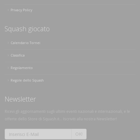
Privacy Policy
Squash giocato
Calendario Tornei
Classifica
Regolamento
Regole dello Squash
Newsletter
Ricevi gli aggiornamenti sugli ultimi eventi nazionali e internazionali, e le
offerte dello Store di Squash.it... Iscriviti alla nostra Newsletter!
OK!