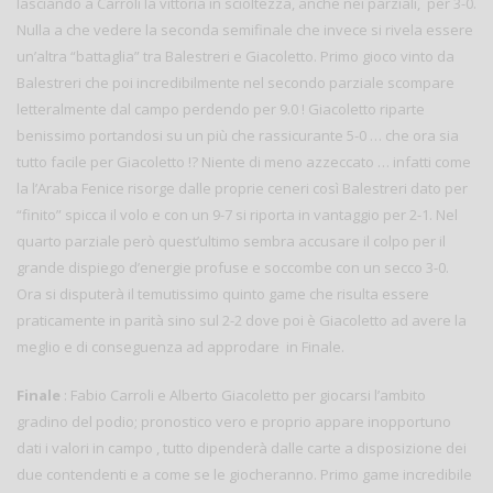
lasciando a Carroli la vittoria in scioltezza, anche nei parziali, per 3-0.
Nulla a che vedere la seconda semifinale che invece si rivela essere
un’altra “battaglia” tra Balestreri e Giacoletto. Primo gioco vinto da
Balestreri che poi incredibilmente nel secondo parziale scompare
letteralmente dal campo perdendo per 9.0 ! Giacoletto riparte
benissimo portandosi su un più che rassicurante 5-0 … che ora sia
tutto facile per Giacoletto !? Niente di meno azzeccato … infatti come
la l’Araba Fenice risorge dalle proprie ceneri così Balestreri dato per
“finito” spicca il volo e con un 9-7 si riporta in vantaggio per 2-1. Nel
quarto parziale però quest’ultimo sembra accusare il colpo per il
grande dispiego d’energie profuse e soccombe con un secco 3-0.
Ora si disputerà il temutissimo quinto game che risulta essere
praticamente in parità sino sul 2-2 dove poi è Giacoletto ad avere la
meglio e di conseguenza ad approdare in Finale.
Finale
: Fabio Carroli e Alberto Giacoletto per giocarsi l’ambito
gradino del podio; pronostico vero e proprio appare inopportuno
dati i valori in campo , tutto dipenderà dalle carte a disposizione dei
due contendenti e a come se le giocheranno. Primo game incredibile