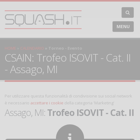
MENU
HOME
CALENDARIO
Torneo - Evento
CSAIN: Trofeo ISOVIT - Cat. II
- Assago, MI
Per utilizzare questa funzionalità di condivisione sui social network
è necessario
accettare i cookie
della categoria 'Marketing'
Assago, MI:
Trofeo ISOVIT - Cat. II