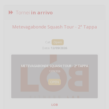
Tornei
in arrivo
Metevagabonde Squash Tour - 2ª Tappa
Ci
Cat:
Open
Data:
12/09/2026
METEVAGABONDE SQUASH TOUR - 2ª TAPPA
12/09/2026
OPEN
LOB