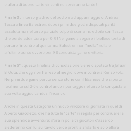
e allora di buone carte vincenti ne serviranno tante !
Finale 3 :
il terzo gradino del podio è ad appannaggio di Andrea
Tasca o Enea Balestreri; dopo i primi due giochi disputati parità
assoluta ma nel terzo parziale colpo di scena incredibile con Tasca
che perde addirittura per 0- 9 ! Nel game a seguire il biellese tenta di
portare l’incontro al quinto ma Balestreri non “molla” nulla e
all’ultimo punto ovvero per 9-8 conquista game e vittoria.
Finale 5° :
questa finalina di consolazione viene disputata tra Jafaar
El Outa, che oggi non ha reso al meglio, dove incontrerà Renzo Folci.
Nei primi due game partita senza storie con il libanese che si porta
facilmente sul 2-0 e controllando il punteggio nel terzo lo conquista a
sua volta aggiudicandosi l’incontro.
Anche in questa Categoria un nuovo vincitore di giornata in quel di
Alberto Giacoletto, che ha tutte le “carte” in regola per continuare la
sua splendida avventura; d’ora in poi altri giocatori d’azzardo
siederanno con lui sul tavolo verde pronti a sfidarlo e solo allora