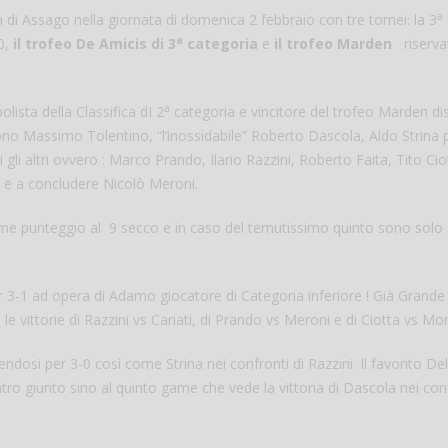
a
 Assago nella giornata di domenica 2 febbraio con tre tornei: la 3
a
20,
il trofeo De Amicis di 3
categoria
e
il trofeo Marden
riserva
a
ista della Classifica dI 2
categoria e vincitore del trofeo Marden di
Massimo Tolentino, “l’inossidabile” Roberto Dascola, Aldo Strina p
 gli altri ovvero : Marco Prando, Ilario Razzini, Roberto Faita, Tito Cio
 e a concludere Nicolò Meroni.
me punteggio al 9 secco e in caso del temutissimo quinto sono solo 5
er 3-1 ad opera di Adamo giocatore di Categoria inferiore ! Già Grand
e le vittorie di Razzini vs Cariati, di Prando vs Meroni e di Ciotta vs Mo
dosi per 3-0 così come Strina nei confronti di Razzini. Il favorito De
tro giunto sino al quinto game che vede la vittoria di Dascola nei conf