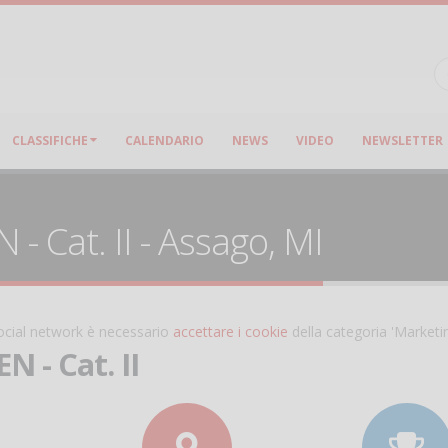
CLASSIFICHE
CALENDARIO
NEWS
VIDEO
NEWSLETTER
 Cat. II - Assago, MI
 social network è necessario
accettare i cookie
della categoria 'Marketi
 - Cat. II