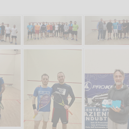
Salve,
Che figata pazzesca!
come fare per prenotare
il campo per giocare con
Andrea Bia
un mio amico?
Devo chiamare il numero
telefonico o si può fare
online?
Grazie