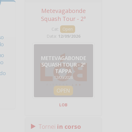
Metevagabonde
Circuito Na
Squash Tour - 2ª
Squadre - 
Tappa
Cat:
Open
Cat:
Squ
Data:
12/09/2026
Data:
19/0
so
do
no
METEVAGABONDE
CIRCU
mo
SQUASH TOUR - 2ª
NAZION
TAPPA
SQUADRE - 
ldo
12/09/2026
19/09/
OPEN
SQUA
LOB
Centro Sporti
Tornei
in corso