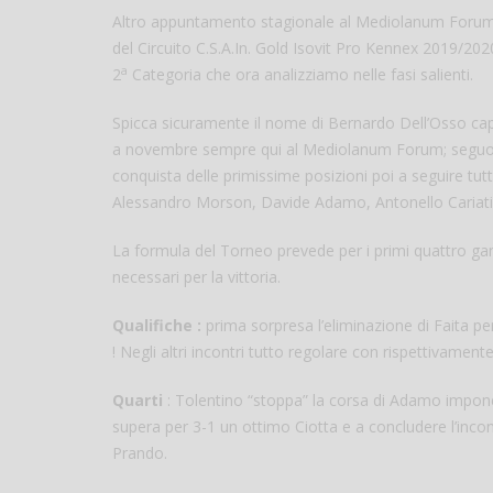
Altro appuntamento stagionale al Mediolanum Forum di
del Circuito C.S.A.In. Gold Isovit Pro Kennex 2019/20
a
2
Categoria che ora analizziamo nelle fasi salienti.
Spicca sicuramente il nome di Bernardo Dell’Osso capol
a novembre sempre qui al Mediolanum Forum; seguono 
conquista delle primissime posizioni poi a seguire tutti
Alessandro Morson, Davide Adamo, Antonello Cariati
La formula del Torneo prevede per i primi quattro ga
necessari per la vittoria.
Qualifiche :
prima sorpresa l’eliminazione di Faita p
! Negli altri incontri tutto regolare con rispettivament
Quarti
: Tolentino “stoppa” la corsa di Adamo imponen
supera per 3-1 un ottimo Ciotta e a concludere l’incon
Prando.