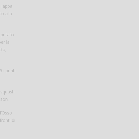
Tappa
to alla
sputato
er la
tta,
 i punti
e squash
rson.
ll’Osso
ronti di