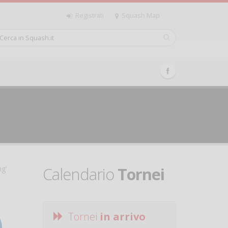
Registrati
Squash Map
Calendario
Tornei
ng'
Tornei
in arrivo