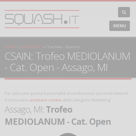
MENU
HOME
CALENDARIO
Torneo - Evento
CSAIN: Trofeo MEDIOLANUM
- Cat. Open - Assago, MI
Per utilizzare questa funzionalità di condivisione sui social network
è necessario
accettare i cookie
della categoria 'Marketing'
Assago, MI:
Trofeo
MEDIOLANUM - Cat. Open