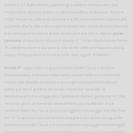
arriverà a 9. Batte Morini, partono gli scambi e sembra che i due
contendenti abbiano paura a colpire la pallina, la classica “manina
corta” ma poi la pallina di Lessona è a filo muro e Morini colpisce più
la parete che la sfera che a questo punto non arriva al muro frontale
e di conseguenza lascia al suo avversario per 9-8 la vittoria.
Javier
Lessona
conquista la vittoria in questo 3° Trofeo Mediolanum Forum
di Categoria Open e durante le foto di rito delle premiazioni alza la
coppa conquistata e la mostra come auto regalo di Natale !
Finale 3° :
approdano a questa Finale Andre Tasca e Andrea
Montemarano; entrambi nulla hanno potuto nelle loro semifinali
contro i più quotati avversari e ora si giocano questa Finale per
salire sul terzo gradino del podio. Partenza “sparata” di
Montemarano che si aggiudica facilmente il primo game per 9-1. Nel
secondo gioco andamento decisamente più equilibrato dove
sembrerebbe che Tasca possa pareggiare il punteggio ma alla fine
per 9-7 è ancora il suo avversario a tagliare per primo il traguardo.
Nel terzo parziale Tasca si trova sempre in vantaggio nel punteggio
sino sul 6-4 ma poi frena bruscamente o accusa la fatica in quanto il