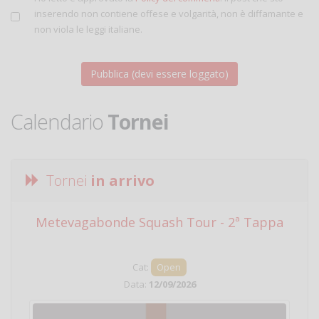
inserendo non contiene offese e volgarità, non è diffamante e
non viola le leggi italiane.
Calendario
Tornei
Tornei
in arrivo
Metevagabonde Squash Tour - 2ª Tappa
Ci
Cat:
Open
Data:
12/09/2026