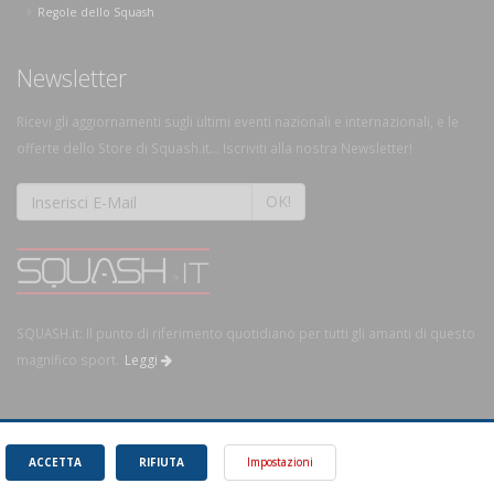
Regole dello Squash
Newsletter
Ricevi gli aggiornamenti sugli ultimi eventi nazionali e internazionali, e le
offerte dello Store di Squash.it... Iscriviti alla nostra Newsletter!
OK!
SQUASH.it: Il punto di riferimento quotidiano per tutti gli amanti di questo
magnifico sport.
Leggi
ACCETTA
RIFIUTA
Impostazioni