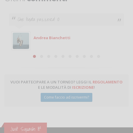
Ciao. Sono a Treviglio da poco e vorrei tornare a
giocare. Se sei in zona e puoi giocare fammi sapere.
Michele
Michele Miglionico
VUOI PARTECIPARE A UN TORNEO? LEGGI IL
REGOLAMENTO
E LE MODALITÀ DI
ISCRIZIONE
!
Come faccio ad iscrivermi?
Just Squash It!