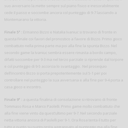
suo avversario la mette sempre sul piano fisico e inesorabilmente
cede il passo e soccombe ancora col punteggio di 9-7 lasciando a
Montemarano la vittoria.
Finale 5° :
Ermanno Bizzo e Natalia Ivaniuc si trovano di fronte in
questa Finale coi favori del pronostico a favore di Bizzo. Primo gioco
combattuto nella prima parte ma poi alla fine la spunta Bizzo. Nel
secondo game la Ivaniuc sembra essere rimasta a bordo campo,
difatti soccombe per 9-3 ma nel terzo parziale si riprende dal torpore
e col punteggio di 9-5 accorcia lo svantaggio. Nel prosequio
dell’incontro Bizzo si porta prepotentemente sul 5-1 per poi
controllare nel punteggio la sua avversaria e alla fine per 9-4 porta a
casa gioco e incontro.
Finale 9° :
a questa finalina di consolazione si ritrovano di fronte
Tommaso Rosa e Marco Paolelli. Primo game molto combattuto che
alla fine viene vinto da quest’ultimo per 9-7. Nel secondo parziale
netta vittoria ancora di Paolelli per 9-1. Ora Rosa tenta il tutto per
tutto e punto su punto resta aggrappato al punteggio ma alla fine