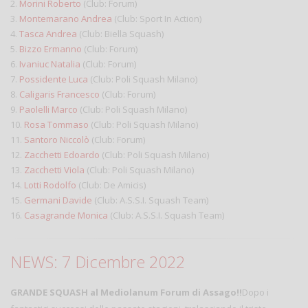
2.
Morini Roberto
(Club: Forum)
3.
Montemarano Andrea
(Club: Sport In Action)
4.
Tasca Andrea
(Club: Biella Squash)
5.
Bizzo Ermanno
(Club: Forum)
6.
Ivaniuc Natalia
(Club: Forum)
7.
Possidente Luca
(Club: Poli Squash Milano)
8.
Caligaris Francesco
(Club: Forum)
9.
Paolelli Marco
(Club: Poli Squash Milano)
10.
Rosa Tommaso
(Club: Poli Squash Milano)
11.
Santoro Niccolò
(Club: Forum)
12.
Zacchetti Edoardo
(Club: Poli Squash Milano)
13.
Zacchetti Viola
(Club: Poli Squash Milano)
14.
Lotti Rodolfo
(Club: De Amicis)
15.
Germani Davide
(Club: A.S.S.I. Squash Team)
16.
Casagrande Monica
(Club: A.S.S.I. Squash Team)
NEWS: 7 Dicembre 2022
GRANDE SQUASH al Mediolanum Forum di Assago!!
Dopo i