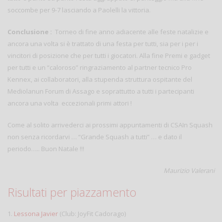
soccombe per 9-7 lasciando a Paolelli la vittoria.
Conclusione :
Torneo di fine anno adiacente alle feste natalizie e
ancora una volta si è trattato di una festa per tutti, sia per i per i
vincitori di posizione che per tutti i giocatori. Alla fine Premi e gadget
per tutti e un “caloroso” ringraziamento al partner tecnico Pro
Kennex, ai collaboratori, alla stupenda struttura ospitante del
Mediolanun Forum di Assago e soprattutto a tutti i partecipanti
ancora una volta eccezionali primi attori !
Come al solito arrivederci ai prossimi appuntamenti di CSAIn Squash
non senza ricordarvi … “Grande Squash a tutti” … e dato il
periodo….. Buon Natale !!!
Maurizio Valerani
Risultati per piazzamento
1.
Lessona Javier
(Club: JoyFit Cadorago)