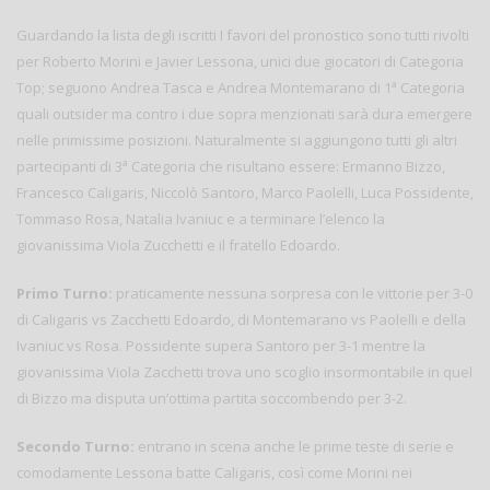
Guardando la lista degli iscritti I favori del pronostico sono tutti rivolti
per Roberto Morini e Javier Lessona, unici due giocatori di Categoria
a
Top; seguono Andrea Tasca e Andrea Montemarano di 1
Categoria
quali outsider ma contro i due sopra menzionati sarà dura emergere
nelle primissime posizioni. Naturalmente si aggiungono tutti gli altri
a
partecipanti di 3
Categoria che risultano essere: Ermanno Bizzo,
Francesco Caligaris, Niccolò Santoro, Marco Paolelli, Luca Possidente,
Tommaso Rosa, Natalia Ivaniuc e a terminare l’elenco la
giovanissima Viola Zucchetti e il fratello Edoardo.
Primo Turno:
praticamente nessuna sorpresa con le vittorie per 3-0
di Caligaris vs Zacchetti Edoardo, di Montemarano vs Paolelli e della
Ivaniuc vs Rosa. Possidente supera Santoro per 3-1 mentre la
giovanissima Viola Zacchetti trova uno scoglio insormontabile in quel
di Bizzo ma disputa un’ottima partita soccombendo per 3-2.
Secondo Turno:
entrano in scena anche le prime teste di serie e
comodamente Lessona batte Caligaris, così come Morini nei