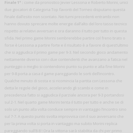
Finale 1° :
come da pronostico Jevier Lessona e Roberto Morini, unici
due giocatori di Categoria Top favoriti del Torneo disputano questa
Finale dall’esito non scontato. Nei turni precedenti entrambi non
hanno dovuto sprecare molte energie dall’alto del loro tasso tecnico
rispetto ai relativi avversari e ora daranno il tutto per tutto in questa
sfida. Nel primo game Morini sembrerebbe partire col freno tirato o
forse è Lessona a partire forte e il risultato è a favore di quest’ultimo
che si aggiudica il primo game per 9-3. Nel secondo gioco andamento
nettamente diverso con i due contendenti che avanzano a fatica nel
punteggio o meglio si contendono punto su punto e alla fine Morini
per 9-8 porta a casa il game pareggiando le sorti dell’incontro.
Qualche minuto di sosta e si ricomincia la partita con Lessona che
detta le regole del gioco, accelerando gli scambi e come in
precedenza fatto si aggiudica il parziale ancora per 9-3 portandosi
sul 2-1. Nel quarto game Morini tenta il tutto per tutto e anche se di
solo un punto alla volta conduce sempre in vantaggio l’incontro sino
sul 7-7. A questo punto svolta improvvisa con il suo avversario che
per la prima volta si porta in vantaggio ma subito Morini replica
pareggiando sull’8-8 ! Ora la vittoria sarà stabilita da chi per primo