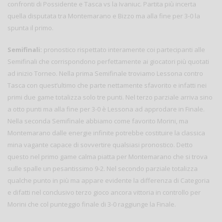
confronti di Possidente e Tasca vs la Ivaniuc. Partita più incerta
quella disputata tra Montemarano e Bizzo ma alla fine per 3-0 la
spunta il primo.
Semifinali:
pronostico rispettato interamente coi partecipanti alle
Semifinali che corrispondono perfettamente ai giocatori più quotati
ad inizio Torneo. Nella prima Semifinale troviamo Lessona contro
Tasca con quest’ultimo che parte nettamente sfavorito e infatti nei
primi due game totalizza solo tre punti. Nel terzo parziale arriva sino
a otto punti ma alla fine per 3-0 è Lessona ad approdare in Finale.
Nella seconda Semifinale abbiamo come favorito Morini, ma
Montemarano dalle energie infinite potrebbe costituire la classica
mina vagante capace di sovvertire qualsiasi pronostico. Detto
questo nel primo game calma piatta per Montemarano che si trova
sulle spalle un pesantissimo 9-2. Nel secondo parziale totalizza
qualche punto in più ma appare evidente la differenza di Categoria
e difatti nel conclusivo terzo gioco ancora vittoria in controllo per
Morini che col punteggio finale di 3-0 raggiunge la Finale.