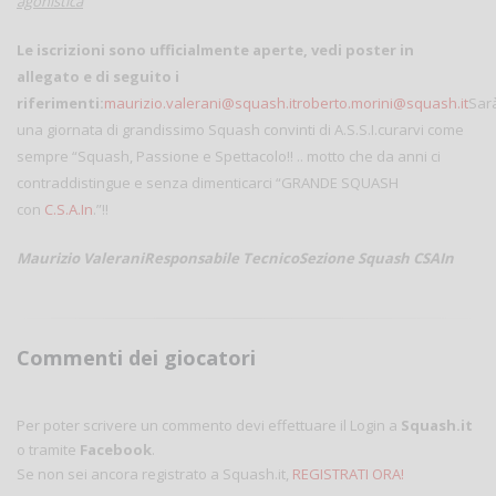
agonistica
Le iscrizioni sono ufficialmente aperte, vedi poster in
allegato e di seguito i
riferimenti:
maurizio.valerani@squash.it
roberto.morini@squash.it
Sar
una giornata di grandissimo Squash convinti di A.S.S.I.curarvi come
sempre “Squash, Passione e Spettacolo!! .. motto che da anni ci
contraddistingue e senza dimenticarci “GRANDE SQUASH
con
C.S.A.In
.”!!
Maurizio Valerani
Responsabile Tecnico
Sezione Squash CSAIn
Commenti dei giocatori
Per poter scrivere un commento devi effettuare il Login a
Squash.it
o tramite
Facebook
.
Se non sei ancora registrato a Squash.it,
REGISTRATI ORA!