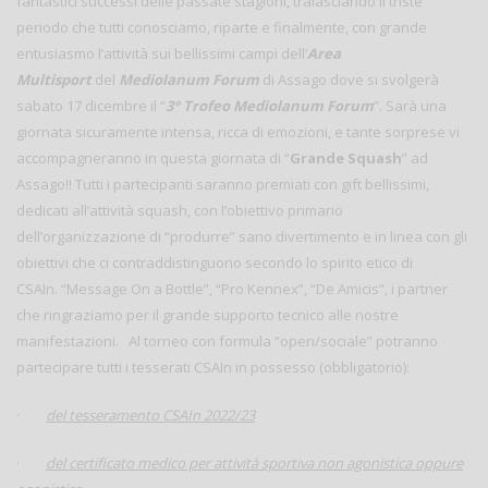
fantastici successi delle passate stagioni, tralasciando il triste
periodo che tutti conosciamo, riparte e finalmente, con grande
entusiasmo l’attività sui bellissimi campi dell’
Area
Multisport
del
Mediolanum Forum
di Assago dove si svolgerà
sabato 17 dicembre il “
3° Trofeo Mediolanum Forum
”. Sarà una
giornata sicuramente intensa, ricca di emozioni, e tante sorprese vi
accompagneranno in questa giornata di “
Grande Squash
” ad
Assago!! Tutti i partecipanti saranno premiati con gift bellissimi,
dedicati all’attività squash, con l’obiettivo primario
dell’organizzazione di “produrre” sano divertimento e in linea con gli
obiettivi che ci contraddistinguono secondo lo spirito etico di
CSAIn. “Message On a Bottle”, “Pro Kennex”, “De Amicis”, i partner
che ringraziamo per il grande supporto tecnico alle nostre
manifestazioni. Al torneo con formula “open/sociale” potranno
partecipare tutti i tesserati CSAIn in possesso (obbligatorio):
·
del tesseramento CSAIn 2022/23
·
del certificato medico per attività sportiva non agonistica oppure