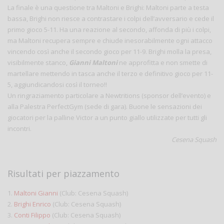
La finale è una questione tra Maltoni e Brighi: Maltoni parte a testa
bassa, Brighi non riesce a contrastare i colpi dell’avversario e cede il
primo gioco 5-11. Ha una reazione al secondo, affonda di più i colpi,
ma Maltoni recupera sempre e chiude inesorabilmente ogni attacco
vincendo così anche il secondo gioco per 11-9. Brighi molla la presa,
visibilmente stanco,
Gianni Maltoni
ne approfitta e non smette di
martellare mettendo in tasca anche il terzo e definitivo gioco per 11-
5, aggiundicandosi così il torneo!!
Un ringraziamento particolare a Newtritions (sponsor dell’evento) e
alla Palestra PerfectGym (sede di gara). Buone le sensazioni dei
giocatori per la palline Victor a un punto giallo utilizzate per tutti gli
incontri.
Cesena Squash
Risultati per piazzamento
1.
Maltoni Gianni
(Club: Cesena Squash)
2.
Brighi Enrico
(Club: Cesena Squash)
3.
Conti Filippo
(Club: Cesena Squash)