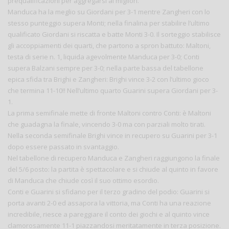
prequalificazioni per aggregarsi ai migliori.
Manduca ha la meglio su Giordani per 3-1 mentre Zangheri con lo
stesso punteggio supera Monti; nella finalina per stabilire l’ultimo
qualificato Giordani si riscatta e batte Monti 3-0. Il sorteggio stabilisce
gli accoppiamenti dei quarti, che partono a spron battuto: Maltoni,
testa di serie n. 1, liquida agevolmente Manduca per 3-0; Conti
supera Balzani sempre per 3-0; nella parte bassa del tabellone
epica sfida tra Brighi e Zangheri: Brighi vince 3-2 con l’ultimo gioco
che termina 11-10!! Nell’ultimo quarto Guarini supera Giordani per 3-
1.
La prima semifinale mette di fronte Maltoni contro Conti: è Maltoni
che guadagna la finale, vincendo 3-0 ma con parziali molto tirati.
Nella seconda semifinale Brighi vince in recupero su Guarini per 3-1
dopo essere passato in svantaggio.
Nel tabellone di recupero Manduca e Zangheri raggiungono la finale
del 5/6 posto: la partita è spettacolare e si chiude al quinto in favore
di Manduca che chiude così il suo ottimo esordio.
Conti e Guarini si sfidano per il terzo gradino del podio: Guarini si
porta avanti 2-0 ed assapora la vittoria, ma Conti ha una reazione
incredibile, riesce a pareggiare il conto dei giochi e al quinto vince
clamorosamente 11-1 piazzandosi meritatamente in terza posizione.