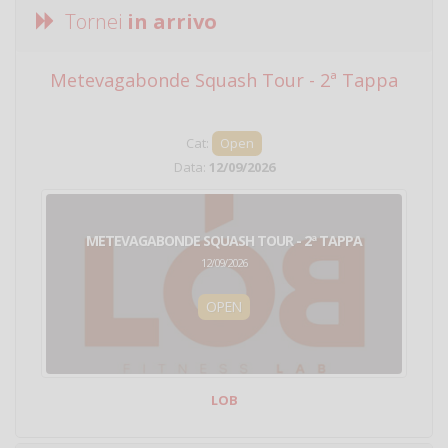
Tornei
in arrivo
Metevagabonde Squash Tour - 2ª Tappa
Ci
Cat:
Open
Data:
12/09/2026
METEVAGABONDE SQUASH TOUR - 2ª TAPPA
12/09/2026
OPEN
LOB