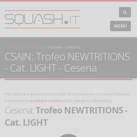
MENU
HOME
CALENDARIO
Torneo - Evento
CSAIN: Trofeo NEWTRITIONS
- Cat. LIGHT - Cesena
Per utilizzare questa funzionalità di condivisione sui social network
è necessario
accettare i cookie
della categoria 'Marketing'
Cesena:
Trofeo NEWTRITIONS -
Cat. LIGHT