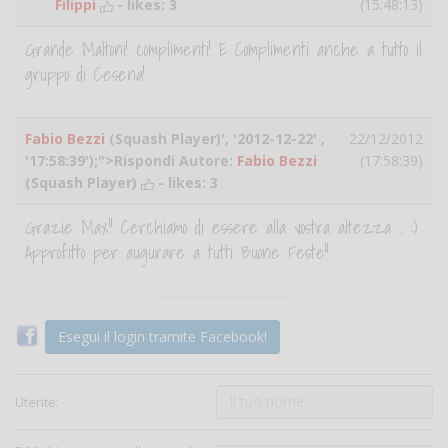
Filippi
- likes:
3
(15:48:13)
Grande Maltoni! complimenti! E Complimenti anche a tutto il
gruppo di Cesena!
Fabio Bezzi
(Squash Player)', '2012-12-22' ,
22/12/2012
'17:58:39');">Rispondi Autore:
Fabio Bezzi
(17:58:39)
(Squash Player)
- likes:
3
Grazie Max!! Cerchiamo di essere alla vostra altezza .. :)
Approfitto per augurare a tutti Buone Feste!!
Esegui il login tramite Facebook!
Utente: