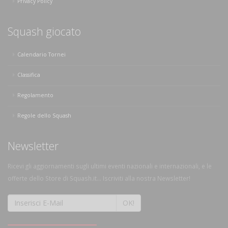
Privacy Policy
Squash giocato
Calendario Tornei
Classifica
Regolamento
Regole dello Squash
Newsletter
Ricevi gli aggiornamenti sugli ultimi eventi nazionali e internazionali, e le
offerte dello Store di Squash.it... Iscriviti alla nostra Newsletter!
OK!