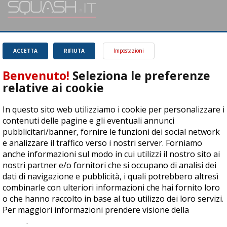
SQUASH.it: Il punto di riferimento quotidiano per tutti gli amanti di questo
magnifico sport.
Leggi
ACCETTA
RIFIUTA
Impostazioni
Benvenuto!
Seleziona le preferenze
relative ai cookie
In questo sito web utilizziamo i cookie per personalizzare i
ASD Let's Sport - Via T. Olivelli 3, 25014 Castenedolo (BS) - P. Iva:
contenuti delle pagine e gli eventuali annunci
04278030988
pubblicitari/banner, fornire le funzioni dei social network
© Copyright 2015 | All Rights Reserved - Powered by
DynDevice
e analizzare il traffico verso i nostri server. Forniamo
anche informazioni sul modo in cui utilizzi il nostro sito ai
Privacy Policy
Cookie Policy
Accessibilità
Sitemap
nostri partner e/o fornitori che si occupano di analisi dei
dati di navigazione e pubblicità, i quali potrebbero altresì
combinarle con ulteriori informazioni che hai fornito loro
o che hanno raccolto in base al tuo utilizzo dei loro servizi.
Per maggiori informazioni prendere visione della
cookie
policy
.