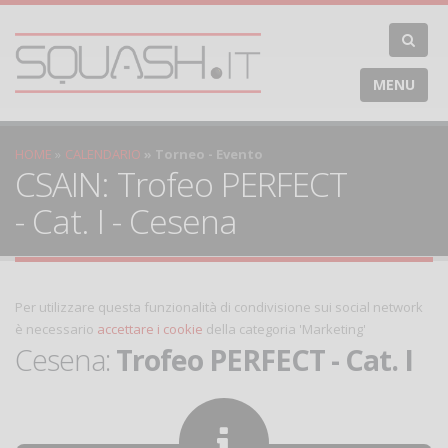
MENU
HOME
CALENDARIO
Torneo - Evento
CSAIN: Trofeo PERFECT
- Cat. I - Cesena
Per utilizzare questa funzionalità di condivisione sui social network
è necessario
accettare i cookie
della categoria 'Marketing'
Cesena:
Trofeo PERFECT - Cat. I