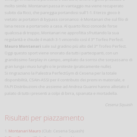
molto simile. Montanari passa in vantaggio ma viene recuperato
subito da Ricci, che pareggia portandosi sull’1-1. Il terzo gioco è
vietato ai portatori di bypass coronarico: è Montanari che sul filo di
lana riesce a portarselo a casa. Al quarto Ricci concede forse
qualcosa di troppo, Montanari ne approfitta sfruttando la sua
regolarità e chiude il match 3-1 vincendo così il 3° Torfeo Perfect.
Mauro Montanari
sale sul gradino più alto del 3° Trofeo Perfect.
Oggi questo sport viene onorato da tutti i partecipanti, con un
grandissimo fairplay in campo, ampliato da sorrisi che sorpassano di
gran lunga i musi lunghi o le proteste (praticamente nulle).
Si ringraziano la Palestra PerfectGym di Cesena per la totale
disponibilità, CSAIn-ASSI per il contributo dei premi in materiale, e
FA.PI Distribuzioni che assieme ad Andrea Guarini hanno allietato il
palato di tutti i presenti a colpi di birra, spianata e mortadella.
Cesena Squash
Risultati per piazzamento
1.
Montanari Mauro
(Club: Cesena Squash)