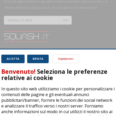
Ricevi gli aggiornamenti sugli ultimi eventi nazionali e internazionali, e le
offerte dello Store di Squash.it... Iscriviti alla nostra Newsletter!
OK!
SQUASH.it: Il punto di riferimento quotidiano per tutti gli amanti di questo
magnifico sport.
Leggi
ACCETTA
RIFIUTA
Impostazioni
Benvenuto!
Seleziona le preferenze
relative ai cookie
In questo sito web utilizziamo i cookie per personalizzare i
ASD Let's Sport - Via T. Olivelli 3, 25014 Castenedolo (BS) - P. Iva:
contenuti delle pagine e gli eventuali annunci
04278030988
pubblicitari/banner, fornire le funzioni dei social network
© Copyright 2015 | All Rights Reserved - Powered by
DynDevice
e analizzare il traffico verso i nostri server. Forniamo
anche informazioni sul modo in cui utilizzi il nostro sito ai
Privacy Policy
Cookie Policy
Accessibilità
Sitemap