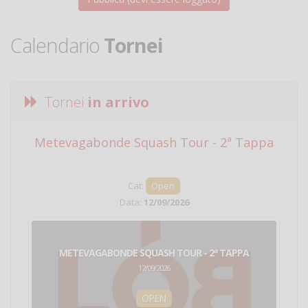
Calendario
Tornei
Tornei
in arrivo
Metevagabonde Squash Tour - 2ª Tappa
Ci
Cat:
Open
Data:
12/09/2026
METEVAGABONDE SQUASH TOUR - 2ª TAPPA
12/09/2026
OPEN