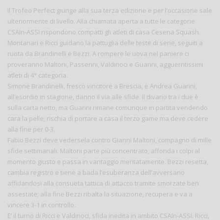
Il Trofeo Perfect giunge alla sua terza edizione e per l’occasione sale
ulteriormente di livello. Alla chiamata aperta a tutte le categorie
CSAIn-ASSI rispondono compatti gli atleti di casa Cesena Squash.
Montanari e Ricci guidano la pattuglia delle teste di serie, seguiti a
ruota da Brandinelli e Bezzi. A rompere le uova nel paniere ci
proveranno Maltoni, Passerini, Valdinoci e Guarini, agguerritissimi
atleti di 4° categoria.
Simone Brandinelli, fresco vincitore a Brescia, e Andrea Guarini,
all’esordio in stagione, danno il via alle sfide. Il divario tra i due è
sulla carta netto, ma Guarini rimane comunque in partita vendendo
cara la pelle; rischia di portare a casa il terzo game ma deve cedere
alla fine per 0-3.
Fabio Bezzi deve vedersela contro Gianni Maltoni, compagno di mille
sfide settimanali. Maltoni parte più concentrato, affonda i colpi al
momento giusto e passa in vantaggio meritatamente. Bezzi resetta,
cambia registro e tiene a bada l’esuberanza dell’avversario
affidandosi alla consueta tattica di attacco tramite smorzate ben
assestate; alla fine Bezzi ribalta la situazione, recupera e va a
vincere 3-1 in controllo.
E’ il turno di Ricci e Valdinoci, sfida inedita in ambito CSAIn-ASSI. Ricci,