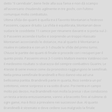
detto “il cannibale”, tiene fede alla sua fama e non dà scampo
all’avversario chiudendo agilmente in tre giochi, con l’ultimo
comunque molto combattuto.
Ultima sfida dei quarti è quella tra il favorito Montanari e l’estroso
Passerini, capace di tutto. La sfida è equilibrata, Montanari deve
sudare le cosiddette 11 camice per rimanere davanti e si porta sul 2-
0. Passerini accende il turbo e sorprende un troppo rilassato
Montanari accorciando le distanze, ma al quarto è Montanari a
risalire in cattedra e con un 3-1 chiude le sfide del primo turno.
Chiuse le partite dei quarti di finale si procede con i recuperi per il
quinto posto. Passerini vince 3-1 contro Maltoni mentre Valdinoci con
il medesimo risultato si sbarazza del sempre combattivo Guarini. Le
4 teste di serie invece come da pronostico raggiungono le semifinali.
Nella prima semifinale Brandinelli e Ricci danno vita ad una
bellissima partita. Brandinelli parte in quarta, Ricci sembra un po’
sottotono, viene sorpreso e va sotto di uno. Poi rientra in campo
molto più deciso, ma Brandinelli non molla la presa: i due conducono
un testa a testa entusiasmante, vanno a braccetto fino al culmine di
ogni game, ma è Ricci a prevalere nei successivi due. Al quarto
Brandinelli è stremato e deve cedere suo malgrado la finale