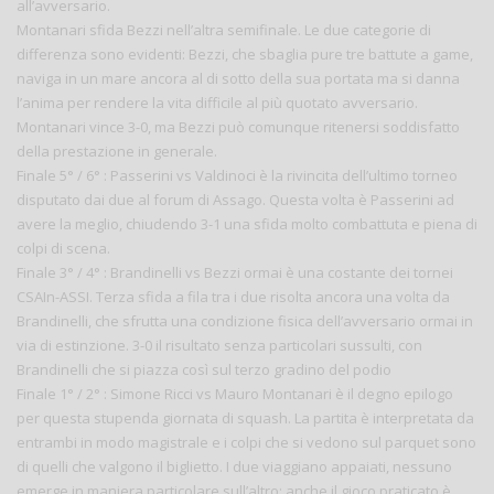
all’avversario.
Montanari sfida Bezzi nell’altra semifinale. Le due categorie di
differenza sono evidenti: Bezzi, che sbaglia pure tre battute a game,
naviga in un mare ancora al di sotto della sua portata ma si danna
l’anima per rendere la vita difficile al più quotato avversario.
Montanari vince 3-0, ma Bezzi può comunque ritenersi soddisfatto
della prestazione in generale.
Finale 5° / 6° : Passerini vs Valdinoci è la rivincita dell’ultimo torneo
disputato dai due al forum di Assago. Questa volta è Passerini ad
avere la meglio, chiudendo 3-1 una sfida molto combattuta e piena di
colpi di scena.
Finale 3° / 4° : Brandinelli vs Bezzi ormai è una costante dei tornei
CSAIn-ASSI. Terza sfida a fila tra i due risolta ancora una volta da
Brandinelli, che sfrutta una condizione fisica dell’avversario ormai in
via di estinzione. 3-0 il risultato senza particolari sussulti, con
Brandinelli che si piazza così sul terzo gradino del podio
Finale 1° / 2° : Simone Ricci vs Mauro Montanari è il degno epilogo
per questa stupenda giornata di squash. La partita è interpretata da
entrambi in modo magistrale e i colpi che si vedono sul parquet sono
di quelli che valgono il biglietto. I due viaggiano appaiati, nessuno
emerge in maniera particolare sull’altro; anche il gioco praticato è