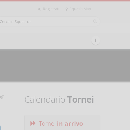
Registrati
Squash Map
Calendario
Tornei
ng'
Tornei
in arrivo