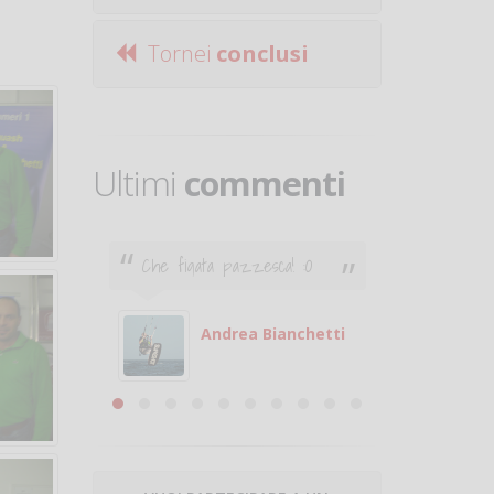
Tornei
conclusi
Ultimi
commenti
Che figata pazzesca! :O
Ciao. Son
poco e v
otare
giocare.
 con
puoi gio
Andrea Bianchetti
mero
Michele
are