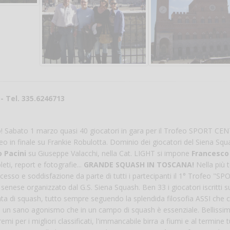
- Tel. 335.6246713
to! Sabato 1 marzo quasi 40 giocatori in gara per il Trofeo SPORT CEN
neo in finale su Frankie Robulotta. Dominio dei giocatori del Siena Squ
 Pacini
su Giuseppe Valacchi, nella Cat. LIGHT si impone
Francesco
eti, report e fotografie...
GRANDE SQUASH IN TOSCANA!
Nella più 
esso e soddisfazione da parte di tutti i partecipanti il 1° Trofeo "SP
senese organizzato dal G.S. Siena Squash. Ben 33 i giocatori iscritti su
ata di squash, tutto sempre seguendo la splendida filosofia ASSI che 
 ad un sano agonismo che in un campo di squash è essenziale. Bellissim
emi per i migliori classificati, l'immancabile birra a fiumi e al termine t