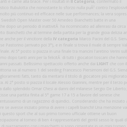
ti e carne alla brace. Per i risultati in
II Categoria
, confermato il
stico Rubulotta che nonostante lo sforzo nulla puÃ² contro l'esplosivi
olto più continuo ed efficace nelle sue performances; la vera sopres
llo Swedish Open Master over 50 Amedeo Bianchetti batte in una
he dopo un periodo di inattivitÃ ha ricominciato ad allenrasi da circa
Bianchetti che al termine della partita per la grande gioia delizia an
e anche per il vincitore della
IV categoria
Marco Pacini del G.S. Sien
Pastorino (arrivato poi 3°), e in finale si trova il rivale di sempre Va
nale. Al 5° posto si piazza in una finale tra mancini l'aretino Verini sul
o dopo tanti anni per la felicitÃ di tutti i giocatori toscani che hanno
 anni passati. Bellissimo spettacolo offerto anche dai
LIGHT
che con il
 vittoria va al numero 1 del seeding Francesco Piersimoni del G.S. Sie
lioramenti fatti, tanto da meritarsi il titolo di giocatore più migliorato
. Al 2° posto si piazza il locale Alessio Giannini, mentre per il terzo 
ta dallo splendido Omar Chesi ai danni del milanese Sergio De Liberto;
scisse una partita finita al 5° game 17 a 15 a favore del senese che
l'entusiasmo di un ragazzino di quindici.. Considerando che ha iniziato 
 se avesse iniziato prima di avere i capelli bianchi! Una menzione va
di questo sport che al suo primo torneo ufficiale ottiene un buon
cipazione al torneo di ben 4 rappresentanti del gentil sesso le quali 
i di piazzamento con i maschietti si sono cimentate in un mini torneo 