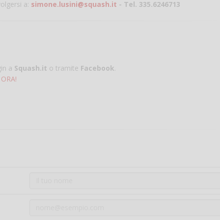
volgersi a:
simone.lusini@squash.it
- Tel. 335.6246713
gin a
Squash.it
o tramite
Facebook
.
 ORA!