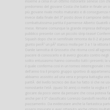
insieme a cena in un ottimo ristorante senese con chian
predominio del giovane Costa che batte in finale un o
più giovane rivale molto maturato e di conseguenza m
invece dalla finale del 3° posto dove il campione de
combattutissima partita il parmense Alberto Guatelli c
mese. Rimane comunque la grande impresa dell'esperto 
pubblico presente con un piccolo strip-tease! Conferm
Squash dopo che in semifinale rimonta da 0-2 al pavese 
giunto perÃ² un pÃ² stanco molla per 3 a 1 la vittoria fi
Danile Iannotta di Grosseto che ritorna così all'agonism
piacere di conoscerlo e di averci giocato contro negli
solito entusiasmo hanno coinvolto tutti i presenti; la
il quale conferma così in un torneo interregionale i mig
dell'anno tra il proprio gruppo sportivo di appartenenza
abbiamo assistito ad una vera e propria battaglia vin
paritÃ del livello tecnico dei due ha fatto sì che ne u
nonostante l'etÃ (quasi 50 anni) ci mette la voglia e 
giocare da poco viene da pensare che cosa poteva fare
anche per il 5° classificato Lorenzo Gandolfi neofita 
piazzamento. Da evidenziare anche la fantastica parte
essersi misurate e aver ottenuto anche ottimi risultat