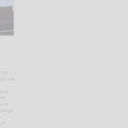
TER..
ash nelle
totale
ORT
i tre
coniuga
i
utti