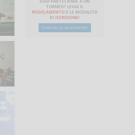
VUOI PARTECIPARE A UN
TORNEO? LEGGI IL
talano
REGOLAMENTO
E LE MODALITÀ
DI
ISCRIZIONE
!
Come faccio ad iscrivermi?