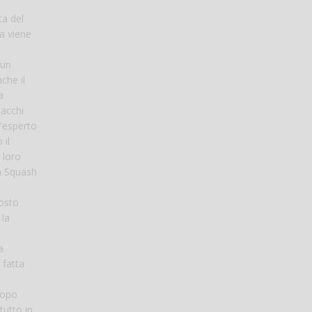
ta del
a viene
 un
che il
a
lacchi
l'esperto
 il
 loro
na Squash
posto
 la
a
 fatta
dopo
tutto in