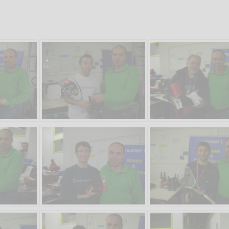
Salve,
come fare per pren
il campo per giocare
un mio amico?
Devo chiamare il nu
telefonico o si può f
online?
Grazie