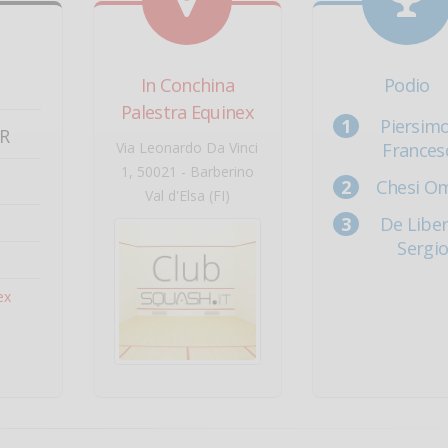
In Conchina
Podio
Palestra Equinex
Piersim
R
Via Leonardo Da Vinci
Frances
1, 50021 - Barberino
Chesi O
Val d'Elsa (FI)
De Libe
Sergi
ex