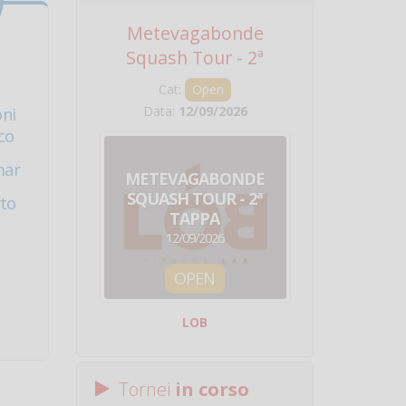
Metevagabonde
Circuito Na
Squash Tour - 2ª
Squadre - 
Tappa
Cat:
Open
Cat:
Squ
Data:
12/09/2026
Data:
19/0
oni
co
mar
METEVAGABONDE
CIRCU
SQUASH TOUR - 2ª
NAZION
rto
TAPPA
SQUADRE - 
o
12/09/2026
19/09/
OPEN
SQUA
LOB
Centro Sporti
Tornei
in corso