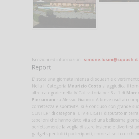
Iscrizioni ed informazioni:
simone.lusini@squash.it
Report
E' stata una giornata intensa di squash e divertimen
Nella II Categoria
Maurizio Costa
si aggiudica il tor
altre categorie: nella IV Cat. vittoria per 3 a 1 di
Marco
Piersimoni
su Alessio Giannini. A breve risultati compl
correttezza e sportivitÃ si è concluso con grande succ
CENTER" di categoria II, IV e LIGHT disputato in terra 
tabelloni che hanno dato vita ad una bellissima giorn
perfettamente la voglia di stare insieme e divertirsi
gadgets per tutti i partecipanti, come al solito ricchi pr