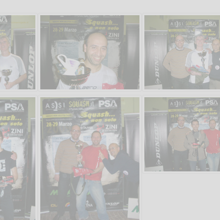
Salve,
come fare per pren
il campo per giocare
un mio amico?
Devo chiamare il nu
telefonico o si può f
online?
Grazie