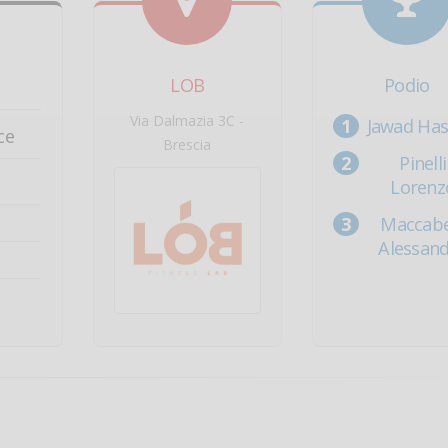
LOB
Podio
Via Dalmazia 3C -
Jawad Ha
ce
Brescia
Pinelli
Lorenz
Maccabe
Alessan