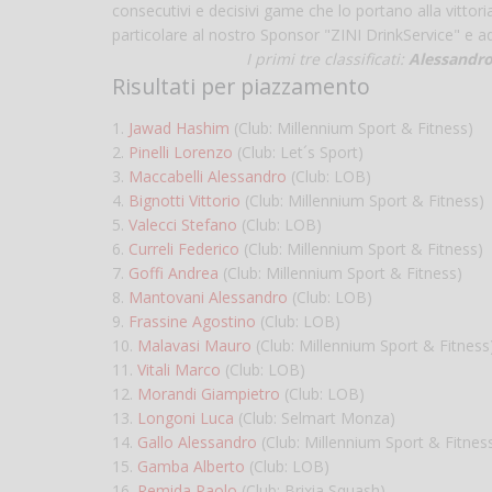
consecutivi e decisivi game che lo portano alla vittor
particolare al nostro Sponsor "ZINI DrinkService" e a
I primi tre classificati:
Alessandro
Risultati per piazzamento
1.
Jawad Hashim
(Club: Millennium Sport & Fitness)
2.
Pinelli Lorenzo
(Club: Let´s Sport)
3.
Maccabelli Alessandro
(Club: LOB)
4.
Bignotti Vittorio
(Club: Millennium Sport & Fitness)
5.
Valecci Stefano
(Club: LOB)
6.
Curreli Federico
(Club: Millennium Sport & Fitness)
7.
Goffi Andrea
(Club: Millennium Sport & Fitness)
8.
Mantovani Alessandro
(Club: LOB)
9.
Frassine Agostino
(Club: LOB)
10.
Malavasi Mauro
(Club: Millennium Sport & Fitness
11.
Vitali Marco
(Club: LOB)
12.
Morandi Giampietro
(Club: LOB)
13.
Longoni Luca
(Club: Selmart Monza)
14.
Gallo Alessandro
(Club: Millennium Sport & Fitnes
15.
Gamba Alberto
(Club: LOB)
16.
Remida Paolo
(Club: Brixia Squash)