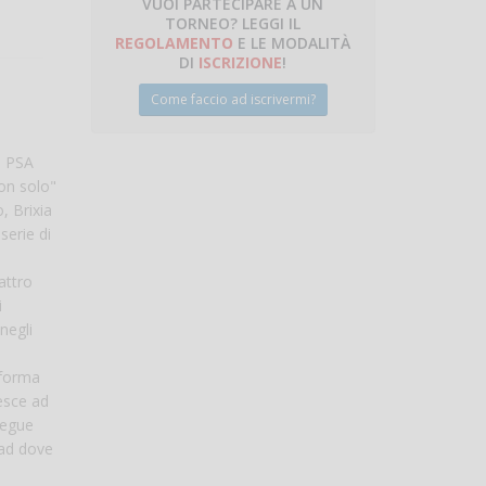
VUOI PARTECIPARE A UN
TORNEO? LEGGI IL
talano
REGOLAMENTO
E LE MODALITÀ
DI
ISCRIZIONE
!
Come faccio ad iscrivermi?
l PSA
non solo"
, Brixia
serie di
attro
i
negli
 forma
esce ad
segue
wad dove