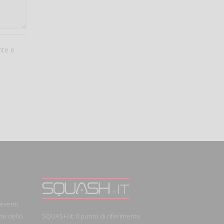
nte e
 eventi
rte dello
SQUASH.it: Il punto di riferimento