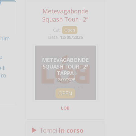
Metevagabonde
Circuito Na
Squash Tour - 2ª
Squadre - 
Tappa
Cat:
Open
Cat:
Squ
Data:
12/09/2026
Data:
19/0
shim
o
METEVAGABONDE
CIRCU
SQUASH TOUR - 2ª
NAZION
lli
TAPPA
SQUADRE - 
dro
12/09/2026
19/09/
OPEN
SQUA
LOB
Centro Sporti
Tornei
in corso