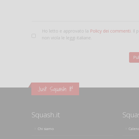
Ho letto e approvato la
Policy dei commenti
. Il
non viola le leggi italiane.
Just Squash It!
Squash.it
Squa
Chi siamo
Calen