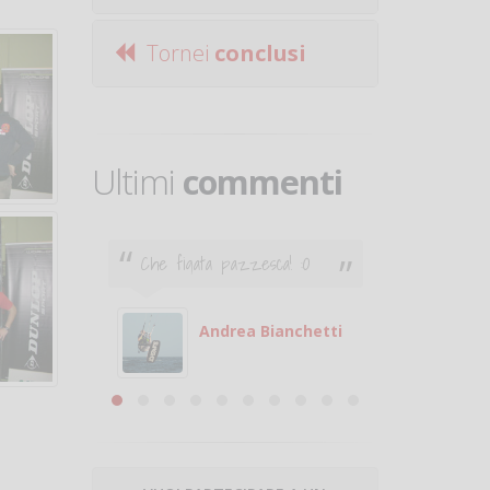
Tornei
conclusi
Ultimi
commenti
Che figata pazzesca! :O
Ciao. Son
poco e v
otare
giocare.
 con
puoi gio
Andrea Bianchetti
mero
Michele
are