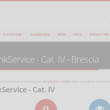
CLASSIFICHE
CALENDARIO
NEWS
VIDEO
NEWSLETTER
kService - Cat. IV - Brescia
 social network è necessario
accettare i cookie
della categoria 'Marketi
Service - Cat. IV