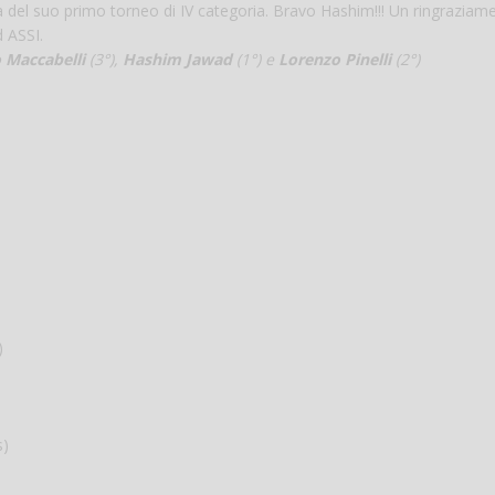
ia del suo primo torneo di IV categoria. Bravo Hashim!!! Un ringraziam
d ASSI.
 Maccabelli
(3°),
Hashim Jawad
(1°) e
Lorenzo Pinelli
(2°)
)
s)