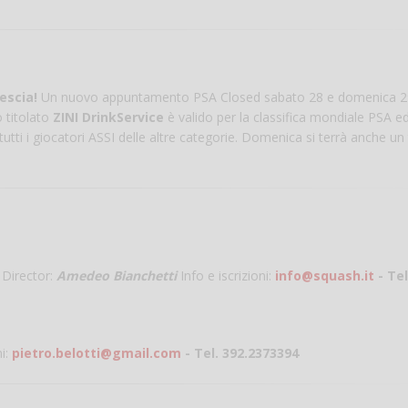
escia!
Un nuovo appuntamento PSA Closed sabato 28 e domenica 
o titolato
ZINI DrinkService
è valido per la classifica mondiale PSA e
tutti i giocatori ASSI delle altre categorie. Domenica si terrà anche u
Director:
Amedeo Bianchetti
Info e iscrizioni:
info@squash.it
- Tel
ni:
pietro.belotti@gmail.com
- Tel. 392.2373394