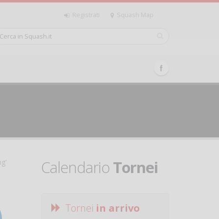
Registrati
Squash Map
Calendario
Tornei
ng'
Tornei
in arrivo