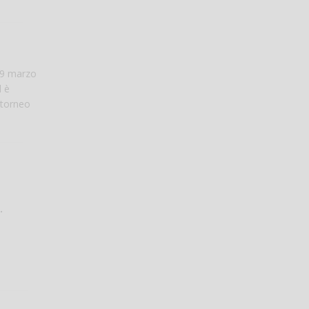
29 marzo
d è
n torneo
.