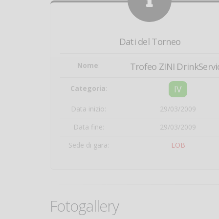
Dati del Torneo
Nome
:
Trofeo ZINI DrinkServi
IV
Categoria
:
Data inizio:
29/03/2009
Data fine:
29/03/2009
Sede di gara:
LOB
Fotogallery