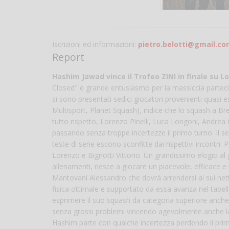
Iscrizioni ed informazioni:
pietro.belotti@gmail.c
Report
Hashim Jawad vince il Trofeo ZINI in finale su Lo
Closed" e grande entusiasmo per la massiccia partecip
si sono presentati sedici giocatori provenienti quasi 
Multisport, Planet Squash), indice che lo squash a Bres
tutto rispetto, Lorenzo Pinelli, Luca Longoni, Andrea
passando senza troppe incertezze il primo turno. Il s
teste di serie escono sconfitte dai rispettivi incontr
Lorenzo e Bignotti Vittorio. Un grandissimo elogio al g
allenamenti, riesce a giocare un piacevole, efficace e 
Mantovani Alessandro che dovrà arrendersi ai sui net
fisica ottimale e supportato da essa avanza nel tabel
esprimere il suo squash da categoria superiore anche 
senza grossi problemi vincendo agevolmente anche la s
Hashim parte con qualche incertezza perdendo il pri