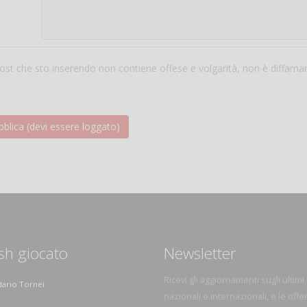
 post che sto inserendo non contiene offese e volgarità, non è diffama
sh giocato
Newsletter
Ricevi gli aggiornamenti sugli ultimi
dario Tornei
nazionali e internazionali, e le offe