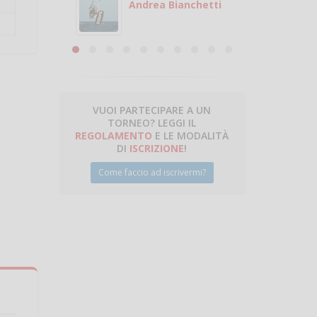
 con
puoi gio
Andrea Bianchetti
mero
Michele
are
VUOI PARTECIPARE A UN
TORNEO? LEGGI IL
talano
REGOLAMENTO
E LE MODALITÀ
DI
ISCRIZIONE
!
Come faccio ad iscrivermi?