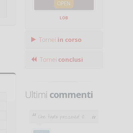
OPEN
SQUA
LOB
Centro Sporti
Tornei
in corso
Tornei
conclusi
Ultimi
commenti
Che figata pazzesca! :O
Ciao. Son
poco e v
otare
giocare.