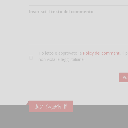
Inserisci il testo del commento
Ho letto e approvato la
Policy dei commenti
. Il
non viola le leggi italiane.
Just Squash It!