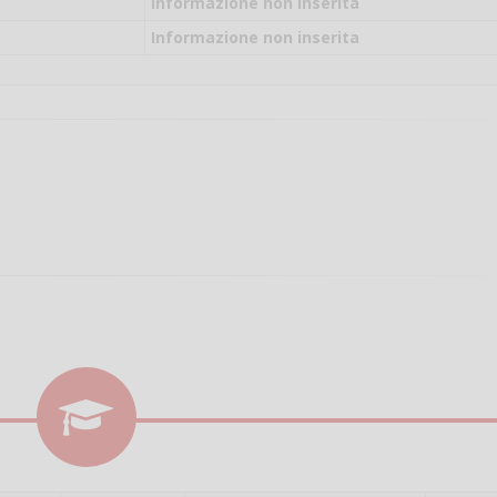
il campo per giocare
Informazione non inserita
un mio amico?
Informazione non inserita
Devo chiamare il nu
telefonico o si può f
online?
Grazie
Vanessa Ca