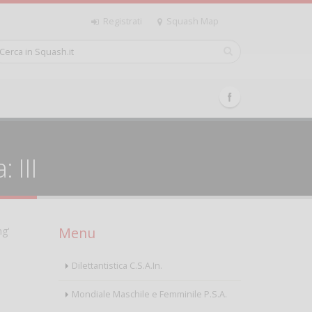
Registrati
Squash Map
 III
Menu
ng'
Dilettantistica C.S.A.In.
Mondiale Maschile e Femminile P.S.A.