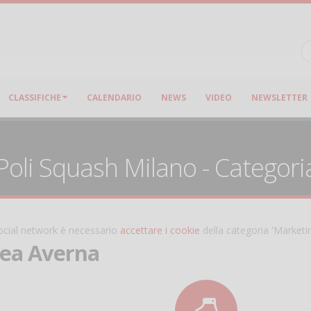
CLASSIFICHE
CALENDARIO
NEWS
VIDEO
NEWSLETTER
oli Squash Milano - Categoria:
 social network è necessario
accettare i cookie
della categoria 'Marketi
ea Averna