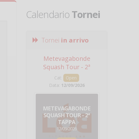
Calendario
Tornei
Tornei
in arrivo
Metevagabonde
Circuito Na
Squash Tour - 2ª
Squadre - 
Tappa
Cat:
Open
Cat:
Squ
Data:
12/09/2026
Data:
19/0
METEVAGABONDE
CIRCU
SQUASH TOUR - 2ª
NAZION
TAPPA
SQUADRE - 
12/09/2026
19/09/