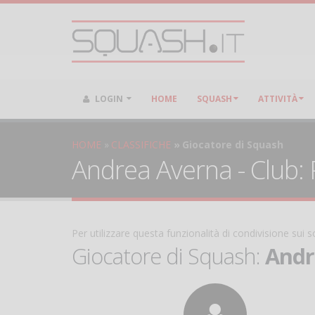
LOGIN
HOME
SQUASH
ATTIVITÀ
HOME
CLASSIFICHE
Giocatore di Squash
Andrea Averna - Club: P
Per utilizzare questa funzionalità di condivisione sui
Giocatore di Squash:
Andr