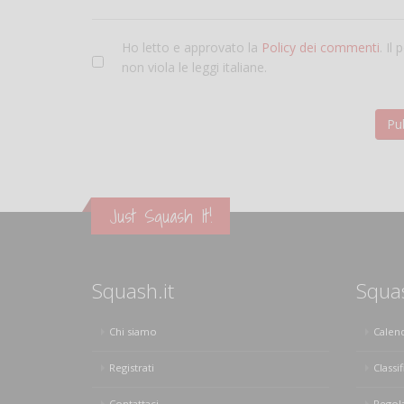
Ho letto e approvato la
Policy dei commenti
. Il
non viola le leggi italiane.
Just Squash It!
Squash.it
Squa
Chi siamo
Calen
Registrati
Classif
Contattaci
Regol