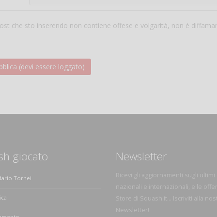
 post che sto inserendo non contiene offese e volgarità, non è diffama
sh giocato
Newsletter
Ricevi gli aggiornamenti sugli ultimi
dario Tornei
nazionali e internazionali, e le offe
ica
Store di Squash.it... Iscriviti alla nos
Newsletter!
amento