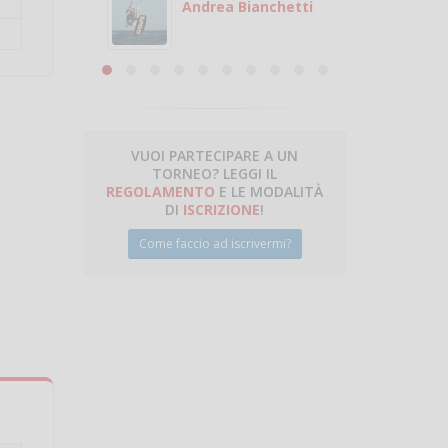
 con
puoi gio
Andrea Bianchetti
mero
Michele
are
VUOI PARTECIPARE A UN
TORNEO? LEGGI IL
talano
REGOLAMENTO
E LE MODALITÀ
DI
ISCRIZIONE
!
Come faccio ad iscrivermi?