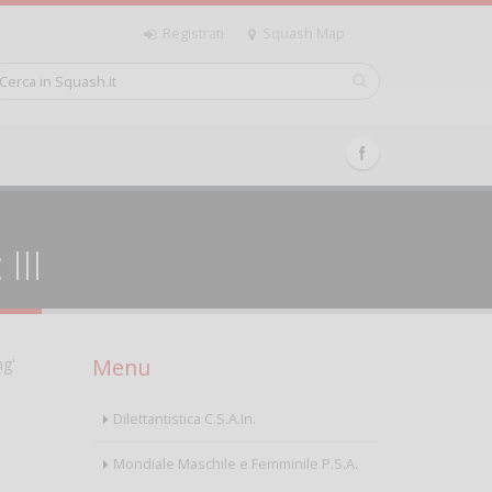
Registrati
Squash Map
III
Menu
ng'
Dilettantistica C.S.A.In.
Mondiale Maschile e Femminile P.S.A.