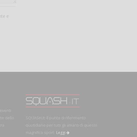
nte e
 eventi
rte dello
SQUASH.it: Il punto di riferimento
tra
quotidiano per tutti gli amanti di questo
magnifico sport.
Leggi