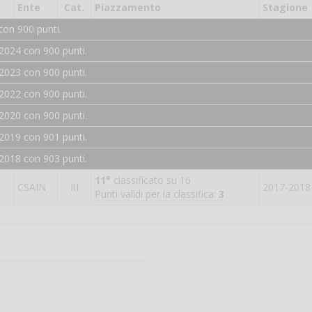
Ente
Cat.
Piazzamento
Stagione
con 900 punti.
2024 con 900 punti.
2023 con 900 punti.
2022 con 900 punti.
2020 con 900 punti.
2019 con 901 punti.
2018 con 903 punti.
11°
classificato su 16
CSAIN
III
2017-2018
Punti validi per la classifica:
3