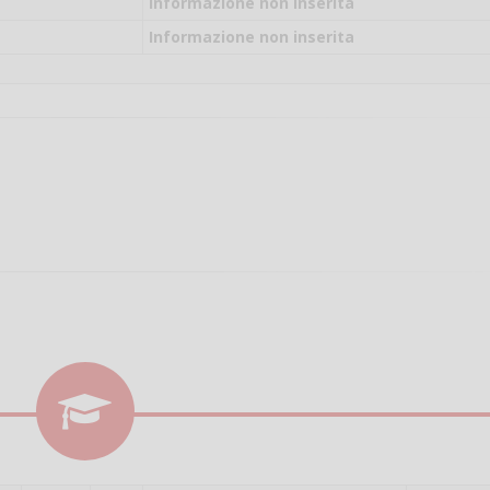
il campo per giocare
Informazione non inserita
un mio amico?
Informazione non inserita
Devo chiamare il nu
telefonico o si può f
online?
Grazie
Vanessa Ca