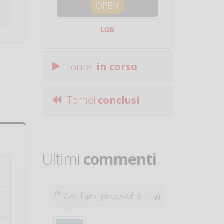
OPEN
SQUA
LOB
Centro Sporti
Tornei
in corso
Tornei
conclusi
Ultimi
commenti
Che figata pazzesca! :O
Ciao. Son
poco e v
otare
giocare.