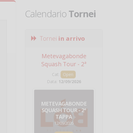
Calendario
Tornei
Tornei
in arrivo
Metevagabonde
Circuito Na
Squash Tour - 2ª
Squadre - 
Tappa
Cat:
Open
Cat:
Squ
Data:
12/09/2026
Data:
19/0
METEVAGABONDE
CIRCU
SQUASH TOUR - 2ª
NAZION
TAPPA
SQUADRE - 
12/09/2026
19/09/