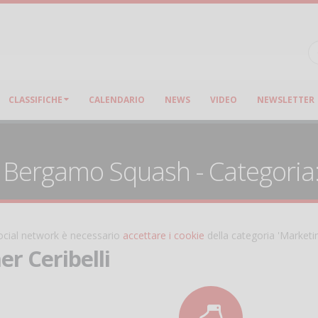
CLASSIFICHE
CALENDARIO
NEWS
VIDEO
NEWSLETTER
: Bergamo Squash - Categoria: 
 social network è necessario
accettare i cookie
della categoria 'Marketi
r Ceribelli