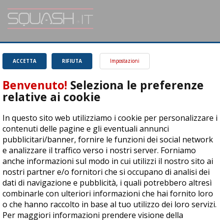
SQUASH.it: Il punto di riferimento quotidiano per tutti gli amanti di questo
magnifico sport.
Leggi
ACCETTA
RIFIUTA
Impostazioni
Benvenuto!
Seleziona le preferenze
relative ai cookie
In questo sito web utilizziamo i cookie per personalizzare i
ASD Let's Sport - Via T. Olivelli 3, 25014 Castenedolo (BS) - P. Iva:
contenuti delle pagine e gli eventuali annunci
04278030988
pubblicitari/banner, fornire le funzioni dei social network
© Copyright 2015 | All Rights Reserved - Powered by
DynDevice
e analizzare il traffico verso i nostri server. Forniamo
anche informazioni sul modo in cui utilizzi il nostro sito ai
Privacy Policy
Cookie Policy
Accessibilità
Sitemap
nostri partner e/o fornitori che si occupano di analisi dei
dati di navigazione e pubblicità, i quali potrebbero altresì
combinarle con ulteriori informazioni che hai fornito loro
o che hanno raccolto in base al tuo utilizzo dei loro servizi.
Per maggiori informazioni prendere visione della
cookie