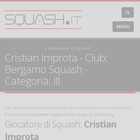
MENU
HOME
CLASSIFICHE
Giocatore di Squash
Cristian Improta - Club:
Bergamo Squash -
Categoria: III
Per utilizzare questa funzionalità di condivisione sui social network
è necessario
accettare i cookie
della categoria 'Marketing'
Giocatore di Squash:
Cristian
Improta