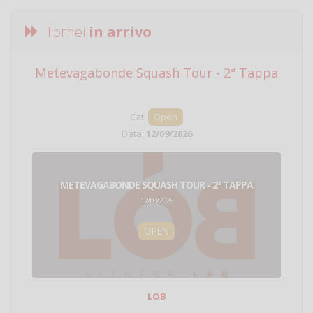
Tornei
in arrivo
Metevagabonde Squash Tour - 2ª Tappa
Ci
Cat:
Open
Data:
12/09/2026
METEVAGABONDE SQUASH TOUR - 2ª TAPPA
12/09/2026
OPEN
LOB