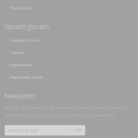
Privacy Policy
Squash giocato
Calendario Tornei
Classifica
Regolamento
Regole dello Squash
Newsletter
Ricevi gli aggiornamenti sugli ultimi eventi nazionali e internazionali, e le
offerte dello Store di Squash.it... Iscriviti alla nostra Newsletter!
OK!