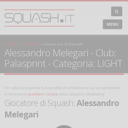
MENU
HOME
CLASSIFICHE
Giocatore di Squash
Alessandro Melegari - Club:
Palasprint - Categoria: LIGHT
Per utilizzare questa funzionalità di condivisione sui social network
è necessario
accettare i cookie
della categoria 'Marketing'
Giocatore di Squash:
Alessandro
Melegari