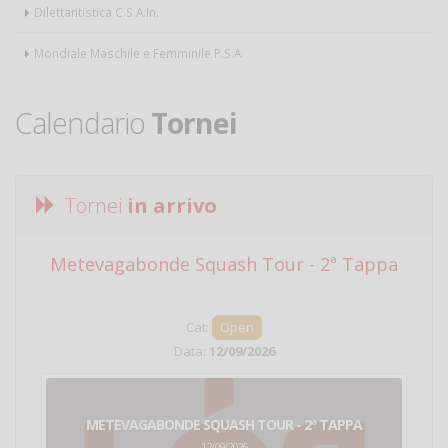
Dilettantistica C.S.A.In.
Mondiale Maschile e Femminile P.S.A.
Calendario
Tornei
Tornei
in arrivo
Metevagabonde Squash Tour - 2ª Tappa
Ci
Cat:
Open
Data:
12/09/2026
METEVAGABONDE SQUASH TOUR - 2ª TAPPA
12/09/2026