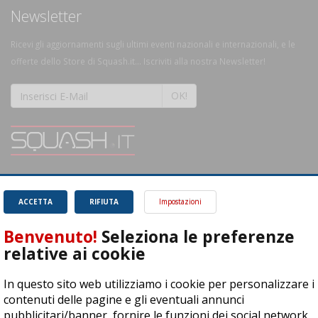
Newsletter
Ricevi gli aggiornamenti sugli ultimi eventi nazionali e internazionali, e le
offerte dello Store di Squash.it... Iscriviti alla nostra Newsletter!
OK!
SQUASH.it: Il punto di riferimento quotidiano per tutti gli amanti di questo
magnifico sport.
Leggi
ACCETTA
RIFIUTA
Impostazioni
Benvenuto!
Seleziona le preferenze
relative ai cookie
In questo sito web utilizziamo i cookie per personalizzare i
ASD Let's Sport - Via T. Olivelli 3, 25014 Castenedolo (BS) - P. Iva:
contenuti delle pagine e gli eventuali annunci
04278030988
pubblicitari/banner, fornire le funzioni dei social network