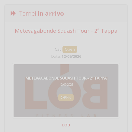
Tornei
in arrivo
Metevagabonde Squash Tour - 2ª Tappa
Ci
Cat:
Open
Data:
12/09/2026
METEVAGABONDE SQUASH TOUR - 2ª TAPPA
12/09/2026
OPEN
LOB