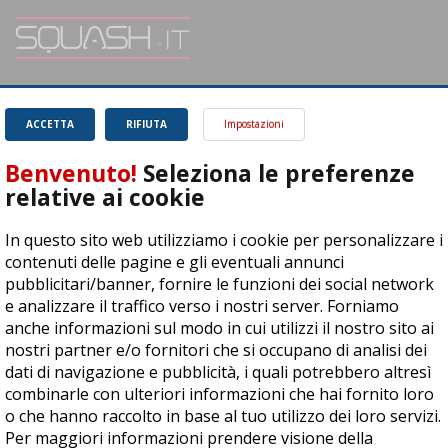
SQUASH.it: Il punto di riferimento quotidiano per tutti gli amanti di questo
magnifico sport.
Leggi
ACCETTA
RIFIUTA
Impostazioni
Benvenuto!
Seleziona le preferenze
relative ai cookie
In questo sito web utilizziamo i cookie per personalizzare i
ASD Let's Sport - Via T. Olivelli 3, 25014 Castenedolo (BS) - P. Iva:
contenuti delle pagine e gli eventuali annunci
04278030988
pubblicitari/banner, fornire le funzioni dei social network
© Copyright 2015 | All Rights Reserved - Powered by
DynDevice
e analizzare il traffico verso i nostri server. Forniamo
anche informazioni sul modo in cui utilizzi il nostro sito ai
Privacy Policy
Cookie Policy
Accessibilità
Sitemap
nostri partner e/o fornitori che si occupano di analisi dei
dati di navigazione e pubblicità, i quali potrebbero altresì
combinarle con ulteriori informazioni che hai fornito loro
o che hanno raccolto in base al tuo utilizzo dei loro servizi.
Per maggiori informazioni prendere visione della
cookie