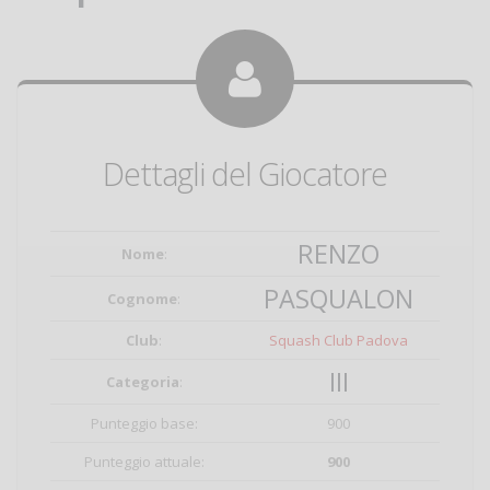
Dettagli del Giocatore
RENZO
Nome
:
PASQUALON
Cognome
:
Club
:
Squash Club Padova
III
Categoria
:
Punteggio base:
900
Punteggio attuale:
900