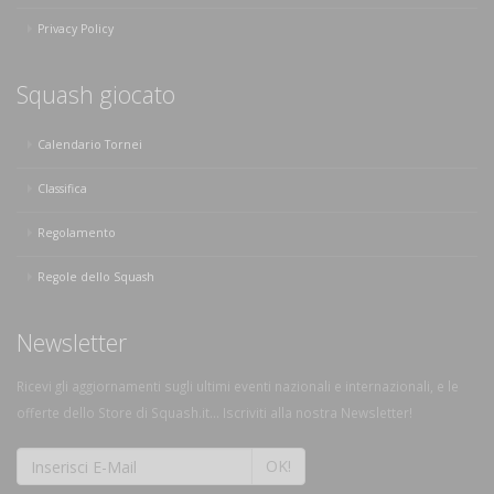
Privacy Policy
Squash giocato
Calendario Tornei
Classifica
Regolamento
Regole dello Squash
Newsletter
Ricevi gli aggiornamenti sugli ultimi eventi nazionali e internazionali, e le
offerte dello Store di Squash.it... Iscriviti alla nostra Newsletter!
OK!