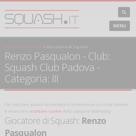
MENU
HOME
CLASSIFICHE
Giocatore di Squash
Renzo Pasqualon - Club:
Squash Club Padova -
Categoria: III
Per utilizzare questa funzionalità di condivisione sui social network
è necessario
accettare i cookie
della categoria 'Marketing'
Giocatore di Squash:
Renzo
Pasqualon