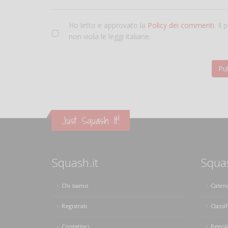
Ho letto e approvato la
Policy dei commenti
. Il
non viola le leggi italiane.
Just Squash It!
Squash.it
Squa
Chi siamo
Calen
Registrati
Classif
Contattaci
Regol