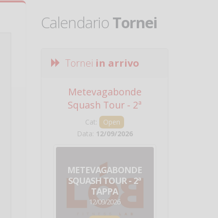
Calendario
Tornei
Tornei
in arrivo
Metevagabonde
Circuito Na
Squash Tour - 2ª
Squadre - 
Tappa
Cat:
Open
Cat:
Squ
Data:
12/09/2026
Data:
19/0
METEVAGABONDE
CIRCU
SQUASH TOUR - 2ª
NAZION
TAPPA
SQUADRE - 
12/09/2026
19/09/