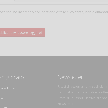
 post che sto inserendo non contiene offese e volgarità, non è diffama
sh giocato
Newsletter
Ricevi gli aggiornamenti sugli ultimi
dario Tornei
nazionali e internazionali, e le offe
ica
Store di Squash.it... Iscriviti alla nos
Newsletter!
amento