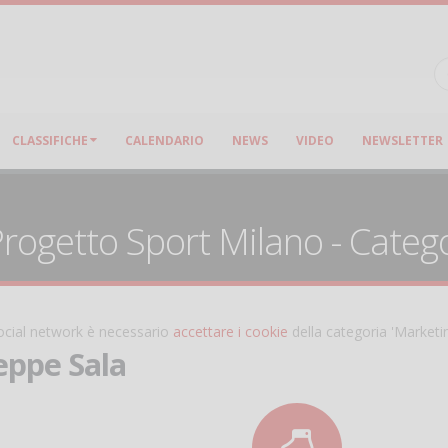
CLASSIFICHE
CALENDARIO
NEWS
VIDEO
NEWSLETTER
rogetto Sport Milano - Categor
 social network è necessario
accettare i cookie
della categoria 'Marketi
eppe Sala