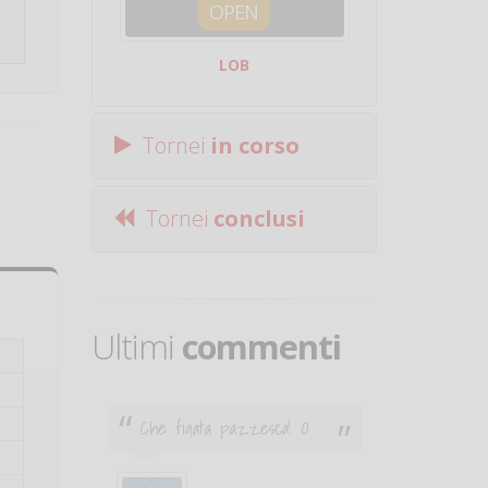
OPEN
SQUA
LOB
Centro Sporti
Tornei
in corso
Tornei
conclusi
Ultimi
commenti
Che figata pazzesca! :O
Ciao. Son
poco e v
otare
giocare.