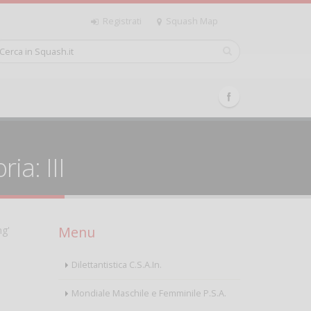
Registrati
Squash Map
ia: III
Menu
ng'
Dilettantistica C.S.A.In.
Mondiale Maschile e Femminile P.S.A.