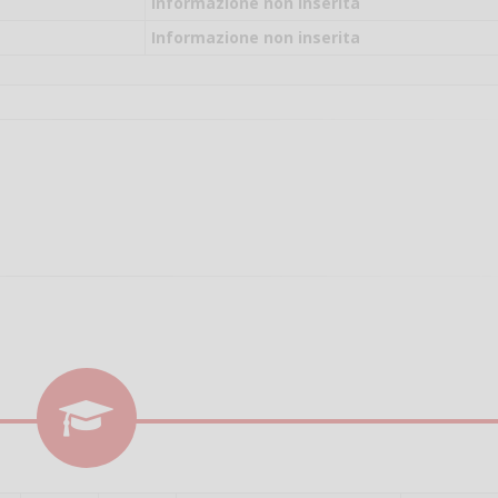
il campo per giocare
Informazione non inserita
un mio amico?
Informazione non inserita
Devo chiamare il nu
telefonico o si può f
online?
Grazie
Vanessa Ca