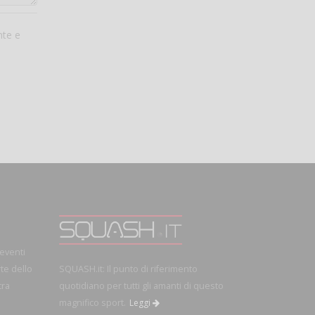
nte e
 eventi
rte dello
SQUASH.it: Il punto di riferimento
tra
quotidiano per tutti gli amanti di questo
magnifico sport.
Leggi