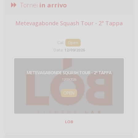
Tornei
in arrivo
Metevagabonde Squash Tour - 2ª Tappa
Ci
Cat:
Open
Data:
12/09/2026
METEVAGABONDE SQUASH TOUR - 2ª TAPPA
12/09/2026
OPEN
LOB