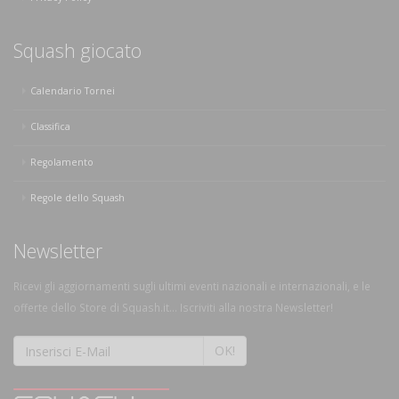
Squash giocato
Calendario Tornei
Classifica
Regolamento
Regole dello Squash
Newsletter
Ricevi gli aggiornamenti sugli ultimi eventi nazionali e internazionali, e le
offerte dello Store di Squash.it... Iscriviti alla nostra Newsletter!
OK!