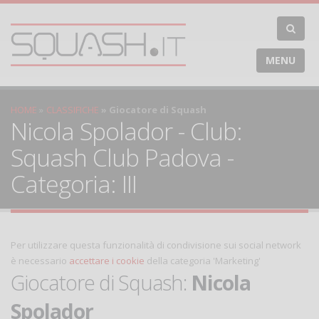
MENU
HOME
CLASSIFICHE
Giocatore di Squash
Nicola Spolador - Club:
Squash Club Padova -
Categoria: III
Per utilizzare questa funzionalità di condivisione sui social network
è necessario
accettare i cookie
della categoria 'Marketing'
Giocatore di Squash:
Nicola
Spolador