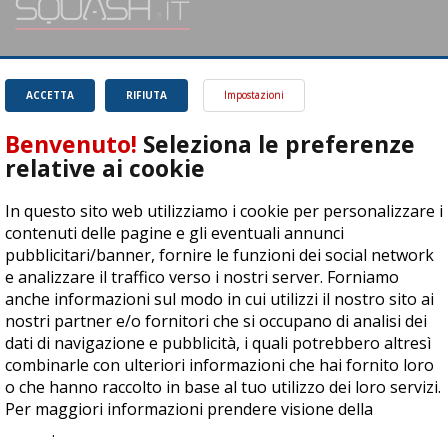
SQUASH.it: Il punto di riferimento quotidiano per tutti gli amanti di questo
magnifico sport.
Leggi
ACCETTA
RIFIUTA
Impostazioni
Benvenuto!
Seleziona le preferenze
relative ai cookie
In questo sito web utilizziamo i cookie per personalizzare i
ASD Let's Sport - Via T. Olivelli 3, 25014 Castenedolo (BS) - P. Iva:
contenuti delle pagine e gli eventuali annunci
04278030988
pubblicitari/banner, fornire le funzioni dei social network
© Copyright 2015 | All Rights Reserved - Powered by
DynDevice
e analizzare il traffico verso i nostri server. Forniamo
anche informazioni sul modo in cui utilizzi il nostro sito ai
Privacy Policy
Cookie Policy
Accessibilità
Sitemap
nostri partner e/o fornitori che si occupano di analisi dei
dati di navigazione e pubblicità, i quali potrebbero altresì
combinarle con ulteriori informazioni che hai fornito loro
o che hanno raccolto in base al tuo utilizzo dei loro servizi.
Per maggiori informazioni prendere visione della
cookie
policy
.