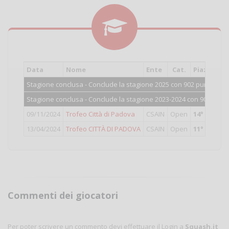
Data
Nome
Ente
Cat.
Piazzame
Stagione conclusa - Conclude la stagione 2025 con 902 punti.
Stagione conclusa - Conclude la stagione 2023-2024 con 906 punti
09/11/2024
Trofeo Città di Padova
CSAIN
Open
14°
classifi
13/04/2024
Trofeo CITTÀ DI PADOVA
CSAIN
Open
11°
classifi
Commenti dei giocatori
Per poter scrivere un commento devi effettuare il Login a
Squash.it