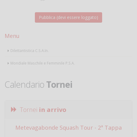
Menu
Dilettantistica C.S.A.In.
Mondiale Maschile e Femminile P.S.A.
Calendario
Tornei
Tornei
in arrivo
Metevagabonde Squash Tour - 2ª Tappa
Ci