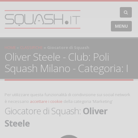
MENU
HOME
CLASSIFICHE
Giocatore di Squash
Oliver Steele - Club: Poli
Squash Milano - Categoria: I
Per utilizzare questa funzionalità di condivisione sui social network
è necessario
accettare i cookie
della categoria 'Marketing'
Giocatore di Squash:
Oliver
Steele