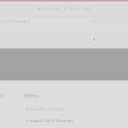
Registrati
Squash Map
Menu
ng'
Squash.it - Chi siamo
Mappa Club & Giocatori