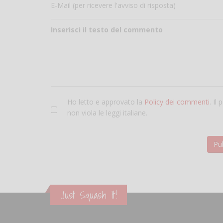
E-Mail (per ricevere l'avviso di risposta)
Inserisci il testo del commento
Ho letto e approvato la
Policy dei commenti
. Il
non viola le leggi italiane.
Just Squash It!