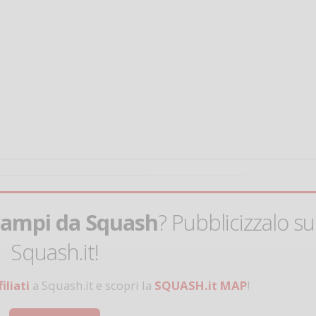
Salve,
come fare per pren
il campo per giocare
un mio amico?
Devo chiamare il nu
telefonico o si può f
online?
campi da Squash
? Pubblicizzalo su
Grazie
Squash.it!
Vanessa Ca
iliati
a Squash.it e scopri la
SQUASH.it MAP
!