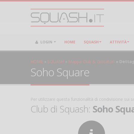
LOGIN
HOME
SQUASH
ATTIVITÀ
HOME
SQUASH
Mappa Club & Giocatori
Dettag
Soho Square
Per utilizzare questa funzionalità di condivisione sui
Club di Squash:
Soho Squ