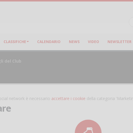
CLASSIFICHE
CALENDARIO
NEWS
VIDEO
NEWSLETTER
li del Club
 social network è necessario
accettare i cookie
della categoria 'Marketi
are