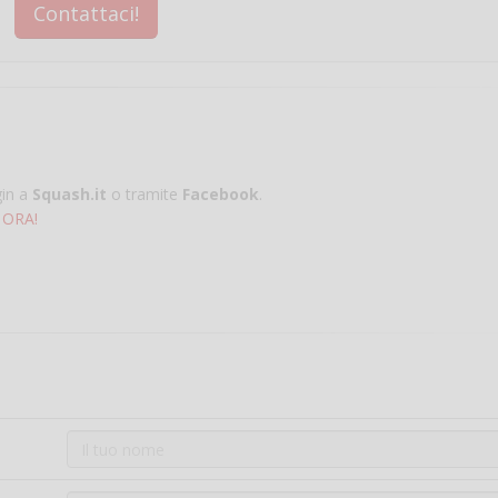
Contattaci!
gin a
Squash.it
o tramite
Facebook
.
 ORA!