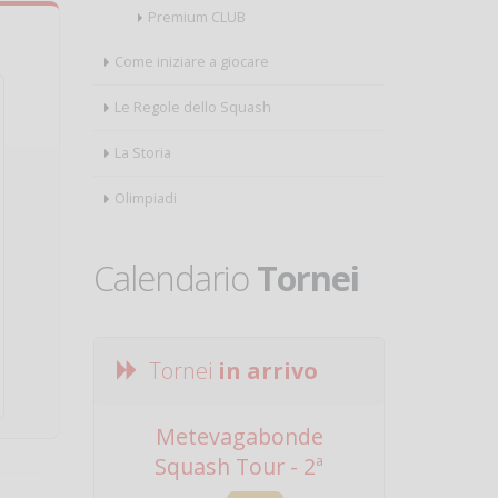
Premium CLUB
Come iniziare a giocare
Le Regole dello Squash
La Storia
Olimpiadi
Calendario
Tornei
Tornei
in arrivo
Metevagabonde
Circuito Na
Squash Tour - 2ª
Squadre - 
Tappa