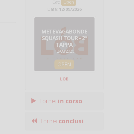
Cat:
Open
Cat:
Squ
Data:
12/09/2026
Data:
19/0
METEVAGABONDE
CIRCU
SQUASH TOUR - 2ª
NAZION
TAPPA
SQUADRE - 
12/09/2026
19/09/
OPEN
SQUA
LOB
Centro Sporti
Tornei
in corso
Tornei
conclusi