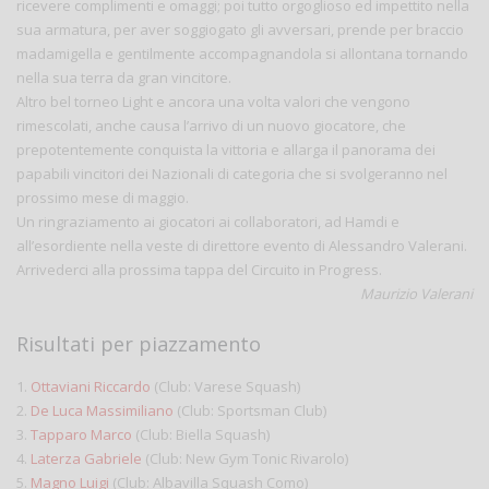
ricevere complimenti e omaggi; poi tutto orgoglioso ed impettito nella
sua armatura, per aver soggiogato gli avversari, prende per braccio
madamigella e gentilmente accompagnandola si allontana tornando
nella sua terra da gran vincitore.
Altro bel torneo Light e ancora una volta valori che vengono
rimescolati, anche causa l’arrivo di un nuovo giocatore, che
prepotentemente conquista la vittoria e allarga il panorama dei
papabili vincitori dei Nazionali di categoria che si svolgeranno nel
prossimo mese di maggio.
Un ringraziamento ai giocatori ai collaboratori, ad Hamdi e
all’esordiente nella veste di direttore evento di Alessandro Valerani.
Arrivederci alla prossima tappa del Circuito in Progress.
Maurizio Valerani
Risultati per piazzamento
1.
Ottaviani Riccardo
(Club: Varese Squash)
2.
De Luca Massimiliano
(Club: Sportsman Club)
3.
Tapparo Marco
(Club: Biella Squash)
4.
Laterza Gabriele
(Club: New Gym Tonic Rivarolo)
5.
Magno Luigi
(Club: Albavilla Squash Como)