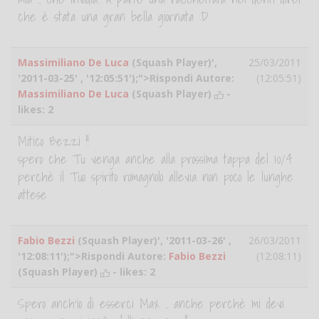
che è stata una gran bella giornata :D
Massimiliano De Luca
(Squash Player)',
25/03/2011
'2011-03-25' , '12:05:51');">Rispondi Autore:
(12:05:51)
Massimiliano De Luca
(Squash Player)
-
likes:
2
Mitico Bezzi !!
spero che Tu venga anche alla prossima tappa del 10/4
perchè il Tuo spirito romagnolo allevia non poco le lunghe
attese
Fabio Bezzi
(Squash Player)', '2011-03-26' ,
26/03/2011
'12:08:11');">Rispondi Autore:
Fabio Bezzi
(12:08:11)
(Squash Player)
- likes:
2
Spero anch'io di esserci Max .. anche perchè mi devi