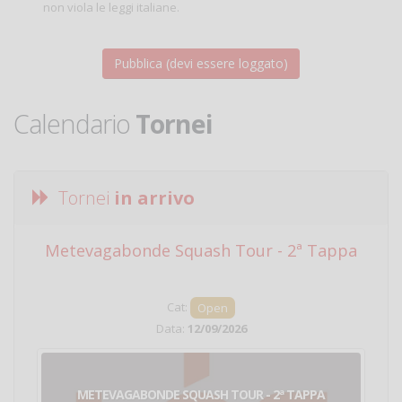
non viola le leggi italiane.
Calendario
Tornei
Tornei
in arrivo
Metevagabonde Squash Tour - 2ª Tappa
Ci
Cat:
Open
Data:
12/09/2026
METEVAGABONDE SQUASH TOUR - 2ª TAPPA