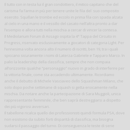
Il tutto con in testa lui il gran condottiero, il mitico capitano che del
carisma fa l’arma in più per tenere unite le fila del suo composito
esercito. Squillan le trombe ed eccolo in prima fila con spada alzata
al cielo in una mano e il vessillo del casato nell’altra pronto a dar
l’esempio e allora tutti nella mischia a cercar di vincer la contesa.
Il Mediolanum Forum di Assago ospita la 4° Tappa del Circuito in
Progress, riservato esclusivamente a giocatori di categoria Light. Per
l’ennesima volta ancora alto il numero di iscritti, ben 19, tra i quali
spiccano sicuramente i nomi di Laterza Gabriele e Tapparo Marco. In
palio la leadership della classifica, sempre che non compaia
all’orizzonte qualche “personaggio” nuovo in grado di interferire per
la vittoria finale, come sta accadendo ultimamente. Ricordiamo
anche il debutto di Michele Vasciaveo dello Squashman Milano, che
solo dopo poche settimane di squash si getta eroicamente nella
mischia. Da notare anche la partecipazione di Sara Muggioli, unica
rappresentante femminile, che ben saprà destreggiarsi a dispetto
dei più vigorosi avversari.
Il tabellone ricalca quello dei professionisti quindi formula PSA, dove
non esistono da subito forti disparità di classifica, ma bisogna
sudarsi il passaggio del turno. Di conseguenza le teste di serie