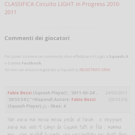
CLASSIFICA Circuito LIGHT in Progress 2010-
2011
Commenti dei giocatori
Per poter scrivere un commento devi effettuare il Login a
Squash.it
o tramite
Facebook
.
Se non sei ancora registrato a Squash.it,
REGISTRATI ORA!
Fabio Bezzi
(Squash Player)', '2011-03-24' ,
24/03/2011
'20:53:54');">Rispondi Autore:
Fabio Bezzi
(20:53:54)
(Squash Player)
- likes:
4
Non avevo mai messo messo piede al Forum .. e neppure
avevo mai visto 9 campi da Squash tutti in fila .. mamma
mia .. che invidia!! A parte una racchettata nei denti direi