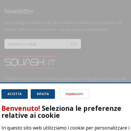
Newsletter
Ricevi gli aggiornamenti sugli ultimi eventi nazionali e internazionali, e le
offerte dello Store di Squash.it... Iscriviti alla nostra Newsletter!
OK!
SQUASH.it: Il punto di riferimento quotidiano per tutti gli amanti di questo
magnifico sport.
Leggi
ACCETTA
RIFIUTA
Impostazioni
Benvenuto!
Seleziona le preferenze
relative ai cookie
ASD Let's Sport - Via T. Olivelli 3, 25014 Castenedolo (BS) - P. Iva:
In questo sito web utilizziamo i cookie per personalizzare i
04278030988