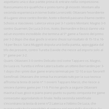
aspettano una o due partite prima di entrare nella competizione.
Riassumiamo tra qualifiche e primo turno gli incontri. Montani alla
seconda esperienza in tornei batte Lorenzetti; Ottaviani l’esordiente
di Lugano vince contro Bordin; Aceto e Bertoli passano il turno contro
Schoos e Vasciaveo. Laterza vince per 3-1 contro Montani; Magno 3-0
contro Guarneri; De Luca 3-0 vs. Aceto; Bernardini e Bezzi danno vita
ad un incontro incredibile che termina al 5° game a favore del primo
per 3-2 dopo che due giochi si erano chiusi sul risultato di 15-13 e 16-
14 per Bezzi. Sara Muggioli disputa una bella partita, appoggiata dal
tifo dei presenti, contro Turetta Davide che riesce ad imporsi solo al
5° game per 3-2.
Quarti: Ottaviani 3-0 contro Delicato così come Tapparo vs. Magno,
De Luca vs. Turetta e infine Laterza batte un ottimo Bernardini per 3-
1 dopo che i primi due game erano terminati per 12-10 a suo favore!!!
Semifinali: Ottaviani che ormai ha incantato tutti per la sua tecnica
affronta la testa di serie n° 1 ovvero Tapparo Marco, che riesce a
vincere il primo game per 11-9. Poi nei giochi a seguire Ottaviani
macina il suo gioco e piano piano punto su punto conquista tre game
consecutivi approdando in finale. Nella seconda semifinale
s’incontrano la testa di serie n°2 Laterza e l’ottimo De Luca, che
questa volta ha la possibilità di entrare nel gota della classifica. De