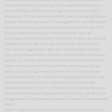
Luca parte fortissimo e col suo gioco fin troppo frenetico riesce a
vincere due game. Nel terzo però paga lo sforzo fisico e cede di
schianto per 3-11. Nel quarto parziale la partita è più equilibrata ma
alla fine Laterza la spunta per 11-9 pareggiando le sorti dell’incontro.
Nel quinto e decisivo game la partita scorre in parità fino al 5-5. Poi
De Luca tenta il tutto per tutto e forzando il ritmo riesce ad
avvantaggiarsi di qualche punto e resistendo al ritorno di Laterza si
aggiudica l’incontro per 11-7 e approda in finale meritatamente.
Finale: De Luca oggi ispirato, dopo aver eliminato Laterza tenta il
colpo contro Ottaviani, che si presenta a questa finale da autentico
outsider, ma che per il gioco mostrato sembra essere lui l’uomo da
battere. Infatti parte bene fino ad oltre la metà del game, ma poi
subisce quasi inspiegabilmente il ritorno del suo avversario che
riesce ad imporsi per 11-7. Nei due susseguenti giochi questa volta
Ottaviani mantiene sempre le redini dell’incontro e vincendo
rispettivamente per 11-5 e 11-7 si porta sul 2-1. Quarto game e solito
andamento della partita: Ottaviani sempre avanti in controllo riesce
ad aggiudicarsi anche questo parziale e conquista una meritatissima
vittoria.
Finale 3°: bellissimo questo incontro tra le due prime teste di serie