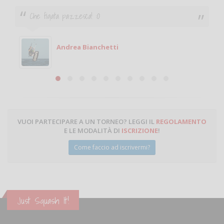
Ciao. Sono a Treviglio da poco e vorrei tornare a
giocare. Se sei in zona e puoi giocare fammi sapere.
Michele
Michele Miglionico
VUOI PARTECIPARE A UN TORNEO? LEGGI IL
REGOLAMENTO
E LE MODALITÀ DI
ISCRIZIONE
!
Come faccio ad iscrivermi?
Just Squash It!