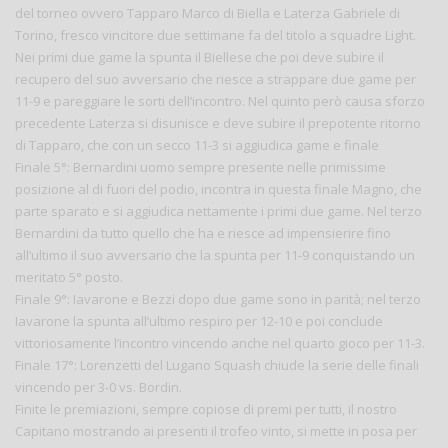
del torneo ovvero Tapparo Marco di Biella e Laterza Gabriele di
Torino, fresco vincitore due settimane fa del titolo a squadre Light.
Nei primi due game la spunta il Biellese che poi deve subire il
recupero del suo avversario che riesce a strappare due game per
11-9 e pareggiare le sorti dell’incontro. Nel quinto però causa sforzo
precedente Laterza si disunisce e deve subire il prepotente ritorno
di Tapparo, che con un secco 11-3 si aggiudica game e finale
Finale 5°: Bernardini uomo sempre presente nelle primissime
posizione al di fuori del podio, incontra in questa finale Magno, che
parte sparato e si aggiudica nettamente i primi due game. Nel terzo
Bernardini da tutto quello che ha e riesce ad impensierire fino
all’ultimo il suo avversario che la spunta per 11-9 conquistando un
meritato 5° posto.
Finale 9°: Iavarone e Bezzi dopo due game sono in parità; nel terzo
Iavarone la spunta all’ultimo respiro per 12-10 e poi conclude
vittoriosamente l’incontro vincendo anche nel quarto gioco per 11-3.
Finale 17°: Lorenzetti del Lugano Squash chiude la serie delle finali
vincendo per 3-0 vs. Bordin.
Finite le premiazioni, sempre copiose di premi per tutti, il nostro
Capitano mostrando ai presenti il trofeo vinto, si mette in posa per