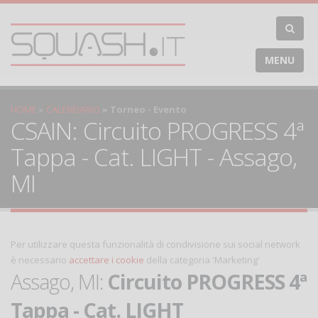
MENU
HOME
CALENDARIO
Torneo - Evento
CSAIN: Circuito PROGRESS 4ª
Tappa - Cat. LIGHT - Assago,
MI
Per utilizzare questa funzionalità di condivisione sui social network
è necessario
accettare i cookie
della categoria 'Marketing'
Assago, MI:
Circuito PROGRESS 4ª
Tappa - Cat. LIGHT