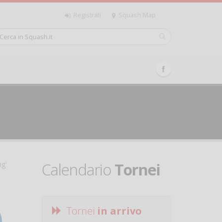
Registrati
Squash Map
Calendario
Tornei
ng'
Tornei
in arrivo