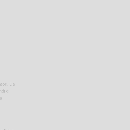
tori. Da
ndi di
ea