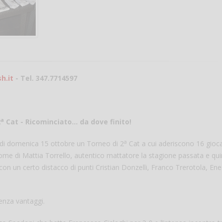
h.it
- Tel. 347.7714597
a
2
Cat -
Ricominciato… da dove finito!
a
a di domenica 15 ottobre un Torneo di 2
Cat a cui aderiscono 16 gioca
 nome di Mattia Torrello, autentico mattatore la stagione passata e qui
con un certo distacco di punti Cristian Donzelli, Franco Trerotola, En
enza vantaggi.