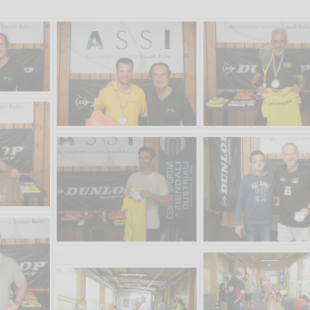
Salve,
come fare per prenotare
il campo per giocare con
un mio amico?
Devo chiamare il numero
telefonico o si può fare
online?
Grazie