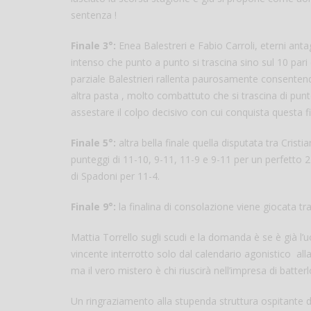
sentenza !
Finale 3°:
Enea Balestreri e Fabio Carroli, eterni anta
intenso che punto a punto si trascina sino sul 10 pari
parziale Balestrieri rallenta paurosamente consentend
altra pasta , molto combattuto che si trascina di punt
assestare il colpo decisivo con cui conquista questa fi
Finale 5°:
altra bella finale quella disputata tra Cris
punteggi di 11-10, 9-11, 11-9 e 9-11 per un perfetto 2 
di Spadoni per 11-4.
Finale 9°:
la finalina di consolazione viene giocata t
Mattia Torrello sugli scudi e la domanda è se è già l
vincente interrotto solo dal calendario agonistico all
ma il vero mistero è chi riuscirà nell’impresa di batterl
Un ringraziamento alla stupenda struttura ospitante del