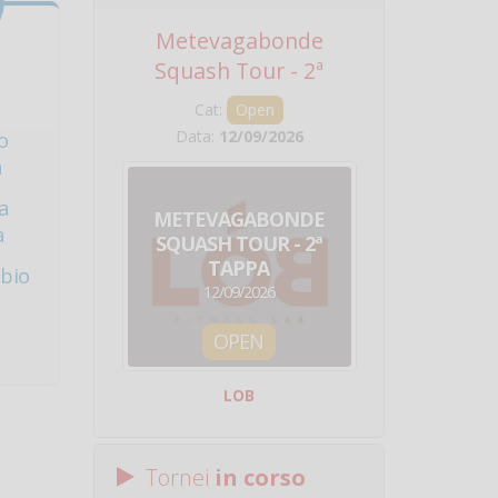
Metevagabonde
Circuito Na
Squash Tour - 2ª
Squadre - 
Tappa
Cat:
Open
Cat:
Squ
Data:
12/09/2026
Data:
19/0
o
a
a
METEVAGABONDE
CIRCU
a
SQUASH TOUR - 2ª
NAZION
TAPPA
SQUADRE - 
abio
12/09/2026
19/09/
OPEN
SQUA
LOB
Centro Sporti
Tornei
in corso