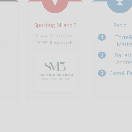
Sporting Milano 3
Podio
Piazza Marco Polo -
Torrell
20080 Basiglio (MI)
Matti
Barlett
Andre
Carroli F