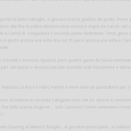
gonisti di tante battaglie, si giocano il terzo gradino del podio. Primo
 dove alla fine la pallina decisiva viene messa a segno da Carroli. Nel
o a Carroli di conquistare il secondo punto facilmente. Terzo gioco 
o in punto ancora una volta fino sul 10 pari e ancora una volta è Carr
nale.
tian Donzelli e Fiorenzo Spadoni; primi quattro game da favola terminati
pari. Nel quinto e decisivo parziale Donzelli cede fisicamente e allora 
ra Maurizio La Rosa e Fabio Farneti e viene vinta da quest’ultimo per 3-
’uomo da battere in seconda Categoria visto che ha ripreso il cammin
a fine della scorsa stagione … solo i prossimi Tornei sveleranno il mis
o !
lo Sporting di Milano3 Basiglio , ai giocatori partecipanti, ai collabo