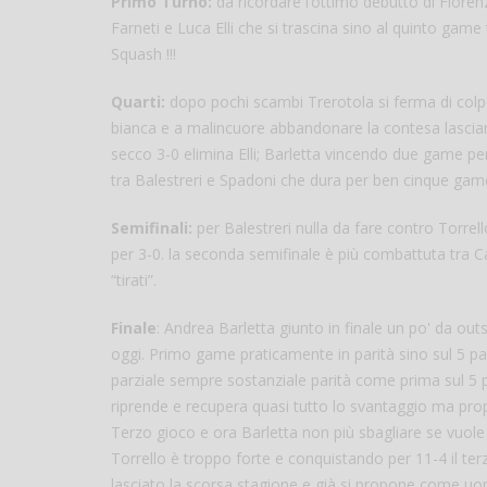
Primo Turno:
da ricordare l’ottimo debutto di Fioren
Farneti e Luca Elli che si trascina sino al quinto game
Squash !!!
Quarti:
dopo pochi scambi Trerotola si ferma di colp
bianca e a malincuore abbandonare la contesa lasciando
secco 3-0 elimina Elli; Barletta vincendo due game pe
tra Balestreri e Spadoni che dura per ben cinque game; 
Semifinali:
per Balestreri nulla da fare contro Torr
per 3-0. la seconda semifinale è più combattuta tra Ca
“tirati”.
Finale
: Andrea Barletta giunto in finale un po' da ou
oggi. Primo game praticamente in parità sino sul 5 par
parziale sempre sostanziale parità come prima sul 5 p
riprende e recupera quasi tutto lo svantaggio ma propr
Terzo gioco e ora Barletta non più sbagliare se vuole
Torrello è troppo forte e conquistando per 11-4 il terzo
lasciato la scorsa stagione e già si propone come uomo 