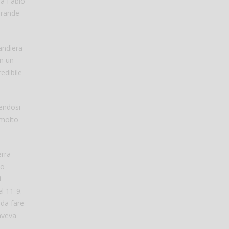
ra Fabio
 Grande
andiera
on un
edibile
nendosi
 molto
erra
do
i
l 11-9.
 da fare
aveva