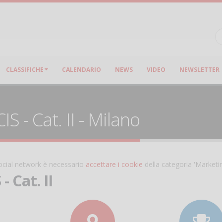
CLASSIFICHE
CALENDARIO
NEWS
VIDEO
NEWSLETTER
 - Cat. II - Milano
 social network è necessario
accettare i cookie
della categoria 'Marketi
 Cat. II