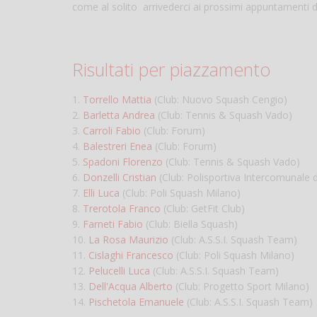
come al solito arrivederci ai prossimi appuntamenti di
Risultati per piazzamento
1.
Torrello Mattia
(Club: Nuovo Squash Cengio)
2.
Barletta Andrea
(Club: Tennis & Squash Vado)
3.
Carroli Fabio
(Club: Forum)
4.
Balestreri Enea
(Club: Forum)
5.
Spadoni Florenzo
(Club: Tennis & Squash Vado)
6.
Donzelli Cristian
(Club: Polisportiva Intercomunale 
7.
Elli Luca
(Club: Poli Squash Milano)
8.
Trerotola Franco
(Club: GetFit Club)
9.
Farneti Fabio
(Club: Biella Squash)
10.
La Rosa Maurizio
(Club: A.S.S.I. Squash Team)
11.
Cislaghi Francesco
(Club: Poli Squash Milano)
12.
Pelucelli Luca
(Club: A.S.S.I. Squash Team)
13.
Dell'Acqua Alberto
(Club: Progetto Sport Milano)
14.
Pischetola Emanuele
(Club: A.S.S.I. Squash Team)