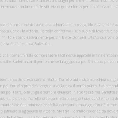
zo Spadoni che batte Francesco Cislaghi per 3-0 e l’intenso incontro t
 terminato con l’incredibile vittoria di quest’ultimo per 11-10 ! Grande
o e denuncia un infortunio alla schiena e suo malgrado deve alzare b
 a Carroli la vittoria. Torrello conferma il suo ruolo di favorito e c
r 11-10 e complessivamente per 3-1 batte Donzelli. Ultimo quarto incr
alla fine la spunta Balestreri.
ello che come un rullo compressore facilmente approda in finale impo
rroli e Barletta con il primo che se la aggiudica per 3-1 dopo parziali
tsider cerca l’impresa contro Mattia Torrello autentica macchina da gu
i poi Torrello prende il largo e si aggiudica il primo punto. Nel secon
ari poi Torrello allunga e sembra chiudere in scioltezza ma Barletta s
io sul più bello Torrello di forza mette a segno i due punti vincenti de
 mantenere una minima possibilità di rimonta; ma oggi non c’è niente
 parziale si aggiudica la vittoria.
Mattia Torrello
riprende da dove 
da battere … altri Tornei sono in arrivo e quindi ...Ai posteri l’ardua