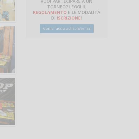
VUOI PARTECIPARE A UN
TORNEO? LEGGI IL
REGOLAMENTO
E LE MODALITÀ
DI
ISCRIZIONE
!
Come faccio ad iscrivermi?