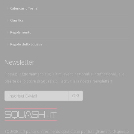
Calendario Tornei
Classifica
Regolamento
Regole dello Squash
Newsletter
Ricevi gli aggiornamenti sugli ultimi eventi nazionali e internazionali, e le
offerte dello Store di Squash.it... Iscriviti alla nostra Newsletter!
OK!
SQUASH.it: Il punto di riferimento quotidiano per tutti gli amanti di questo