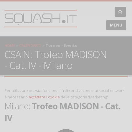
MENU
HOME
CALENDARIO
Torneo - Evento
CSAIN: Trofeo MADISON
- Cat. IV - Milano
Per utilizzare questa funzionalità di condivisione sui social network
è necessario
accettare i cookie
della categoria 'Marketing'
Milano:
Trofeo MADISON - Cat.
IV