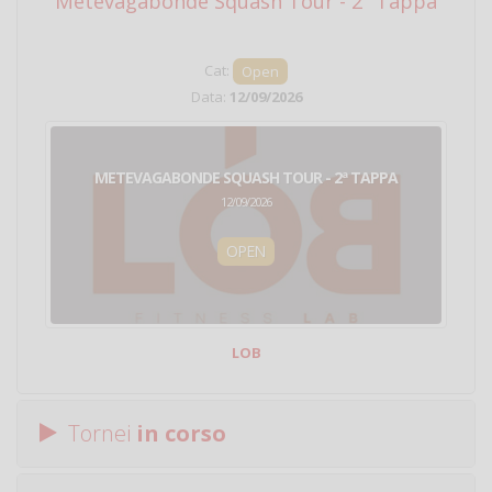
Metevagabonde Squash Tour - 2ª Tappa
Ci
Cat:
Open
Data:
12/09/2026
METEVAGABONDE SQUASH TOUR - 2ª TAPPA
12/09/2026
OPEN
LOB
Tornei
in corso