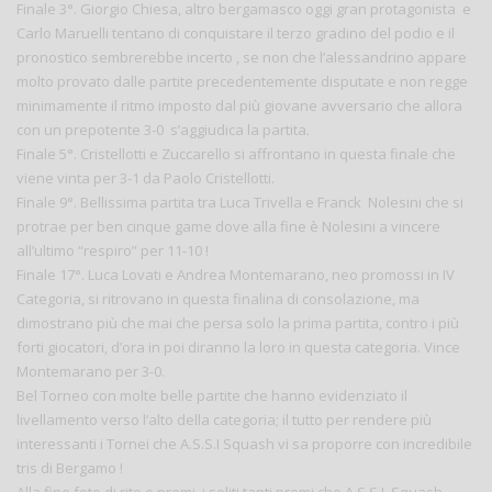
Finale 3°. Giorgio Chiesa, altro bergamasco oggi gran protagonista e
Carlo Maruelli tentano di conquistare il terzo gradino del podio e il
pronostico sembrerebbe incerto , se non che l’alessandrino appare
molto provato dalle partite precedentemente disputate e non regge
minimamente il ritmo imposto dal più giovane avversario che allora
con un prepotente 3-0 s’aggiudica la partita.
Finale 5°. Cristellotti e Zuccarello si affrontano in questa finale che
viene vinta per 3-1 da Paolo Cristellotti.
Finale 9°. Bellissima partita tra Luca Trivella e Franck Nolesini che si
protrae per ben cinque game dove alla fine è Nolesini a vincere
all’ultimo “respiro” per 11-10 !
Finale 17°. Luca Lovati e Andrea Montemarano, neo promossi in IV
Categoria, si ritrovano in questa finalina di consolazione, ma
dimostrano più che mai che persa solo la prima partita, contro i più
forti giocatori, d’ora in poi diranno la loro in questa categoria. Vince
Montemarano per 3-0.
Bel Torneo con molte belle partite che hanno evidenziato il
livellamento verso l’alto della categoria; il tutto per rendere più
interessanti i Tornei che A.S.S.I Squash vi sa proporre con incredibile
tris di Bergamo !