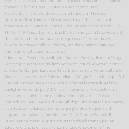
Maruelli di Alessandria debuttante in assoluto ma con alle spalle un
passato in federazione … quindi da non sottovalutare.
Ricordo che il Torneo si disputa con la formula all’11 secco.
Qualifiche. Ricordiamo la bella prova di Lovati che impegna al
massimo Nicola Mangeri il quali si vince ma con parziali risicati: 11-9,
11-10 e 11-9. Passa il turno anche Maruelli che già ha fatto vedere di
che stoffa sia fatto; buona anche la prova di Piero Landa che
supera un ottimo Adolfo Villafiorita, uno dei quattro trentini che
hanno affrontato questa trasferta.
Primo turno. Cristian Donzelli batte Roberto Porreca, il nostro “Mago
Forrest” per 3-0; stesso risultato per Cristellotti vs Salvatore Riente e
La Rosa vs Mangeri. Landa continua la sua corsa ai vertici battendo
Nolesini testa di serie n° 3 del tabellone. Giorgio Chiesa batte per 3-1
Zucchelli, testa di serie n° 4: Zuccarello ferma la corsa di Stefano
Castiglioni vincendo per 3-1. Gli ultimi due incontri di questo turno
terminano al quinto game rispettivamente a favore di Enrico
Congedo vs Luca Trivella e di Maruelli dopo una spettacolare partita
disputata contro Luca Di Bernardo, già grande protagonista di
stagione, con l’ultimo game vinto per 11-10! Grande Squash !!!
Quarti. Landa continua la sua marcia trionfale battendo per 3-0
Zuccarello; anche Chiesa avanza nel tabellone con un 3-1 nei