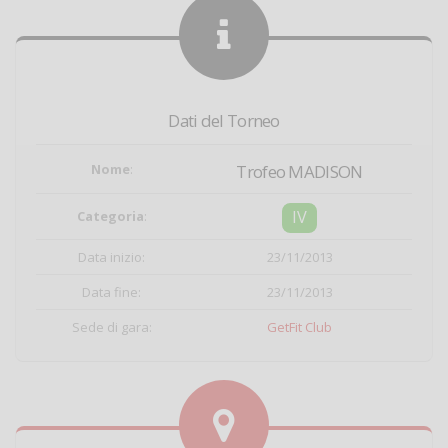
Dati del Torneo
Nome
:
Trofeo MADISON
IV
Categoria
:
Data inizio:
23/11/2013
Data fine:
23/11/2013
Sede di gara:
GetFit Club