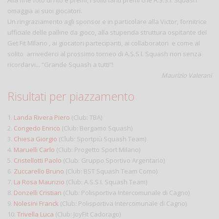
Alla fine foto di rito e premi, i soliti tanti premi che A.S.S.I. Squash
omaggia ai suoi giocatori.
Un ringraziamento agli sponsor e in particolare alla Victor, fornitrice
ufficiale delle palline da gioco, alla stupenda struttura ospitante del
Get Fit MIlano , ai giocatori partecipanti, ai collaboratori e come al
solito arrivederci al prossimo torneo di A.S.S.I. Squash non senza
ricordarvi... “Grande Squash a tutti”!
Maurizio Valerani
Risultati per piazzamento
1.
Landa Rivera Piero
(Club: TBA)
2.
Congedo Enrico
(Club: Bergamo Squash)
3.
Chiesa Giorgio
(Club: Sportpiù Squash Team)
4.
Maruelli Carlo
(Club: Progetto Sport Milano)
5.
Cristellotti Paolo
(Club: Gruppo Sportivo Argentario)
6.
Zuccarello Bruno
(Club: BST Squash Team Como)
7.
La Rosa Maurizio
(Club: A.S.S.I. Squash Team)
8.
Donzelli Cristian
(Club: Polisportiva Intercomunale di Cagno)
9.
Nolesini Franck
(Club: Polisportiva Intercomunale di Cagno)
10.
Trivella Luca
(Club: JoyFit Cadorago)