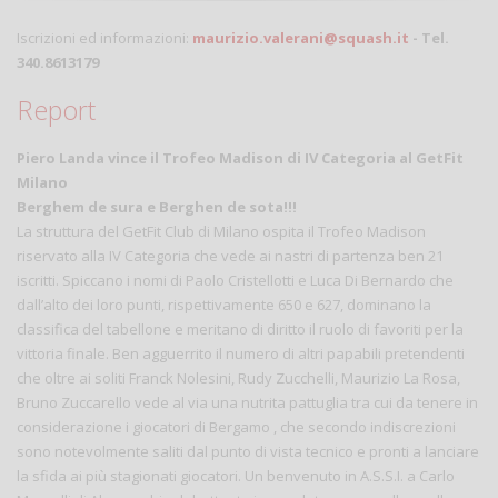
Iscrizioni ed informazioni:
maurizio.valerani@squash.it
- Tel.
340.8613179
Report
Piero
Landa vince il Trofeo Madison di IV Categoria al GetFit
Milano
Berghem de sura e Berghen de sota!!!
La struttura del GetFit Club di Milano ospita il Trofeo Madison
riservato alla IV Categoria che vede ai nastri di partenza ben 21
iscritti. Spiccano i nomi di Paolo Cristellotti e Luca Di Bernardo che
dall’alto dei loro punti, rispettivamente 650 e 627, dominano la
classifica del tabellone e meritano di diritto il ruolo di favoriti per la
vittoria finale. Ben agguerrito il numero di altri papabili pretendenti
che oltre ai soliti Franck Nolesini, Rudy Zucchelli, Maurizio La Rosa,
Bruno Zuccarello vede al via una nutrita pattuglia tra cui da tenere in
considerazione i giocatori di Bergamo , che secondo indiscrezioni
sono notevolmente saliti dal punto di vista tecnico e pronti a lanciare
la sfida ai più stagionati giocatori. Un benvenuto in A.S.S.I. a Carlo