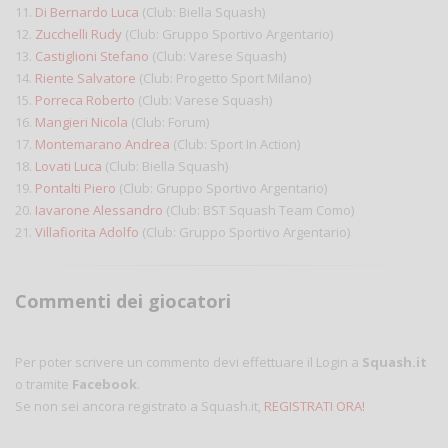
11.
Di Bernardo Luca
(Club: Biella Squash)
12.
Zucchelli Rudy
(Club: Gruppo Sportivo Argentario)
13.
Castiglioni Stefano
(Club: Varese Squash)
14.
Riente Salvatore
(Club: Progetto Sport Milano)
15.
Porreca Roberto
(Club: Varese Squash)
16.
Mangieri Nicola
(Club: Forum)
17.
Montemarano Andrea
(Club: Sport In Action)
18.
Lovati Luca
(Club: Biella Squash)
19.
Pontalti Piero
(Club: Gruppo Sportivo Argentario)
20.
Iavarone Alessandro
(Club: BST Squash Team Como)
21.
Villafiorita Adolfo
(Club: Gruppo Sportivo Argentario)
Commenti dei giocatori
Per poter scrivere un commento devi effettuare il Login a
Squash.it
o tramite
Facebook
.
Se non sei ancora registrato a Squash.it,
REGISTRATI ORA!