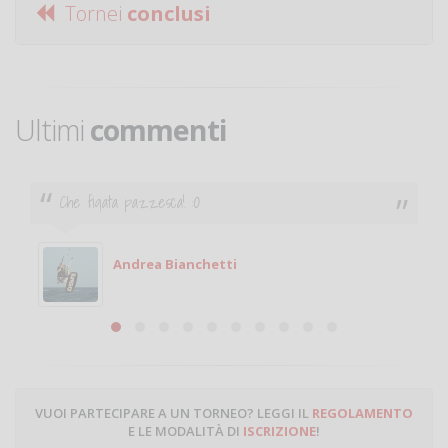
Tornei
conclusi
Ultimi
commenti
 pazzesca! :O
Ciao. Sono a Tre
giocare. Se sei
Michele
ndrea Bianchetti
Miche
VUOI PARTECIPARE A UN TORNEO? LEGGI IL
REGOLAMENTO
E LE MODALITÀ DI
ISCRIZIONE
!